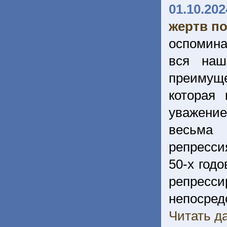
01.10.202
жертв п
оспомина
вся наш
преимуще
которая
уважение
весьма 
репрессия
50-х год
репресси
непосре
Читать да