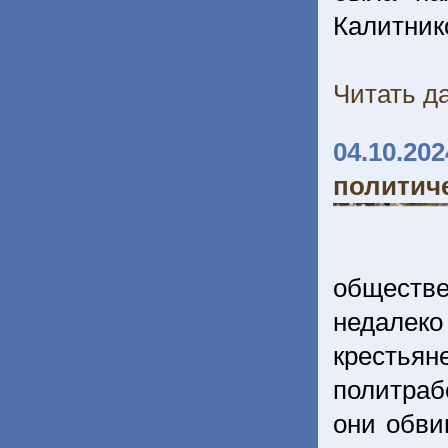
Калитник
Читать да
04.10.202
политич
обществе
недалеко
крестья
политраб
они обви