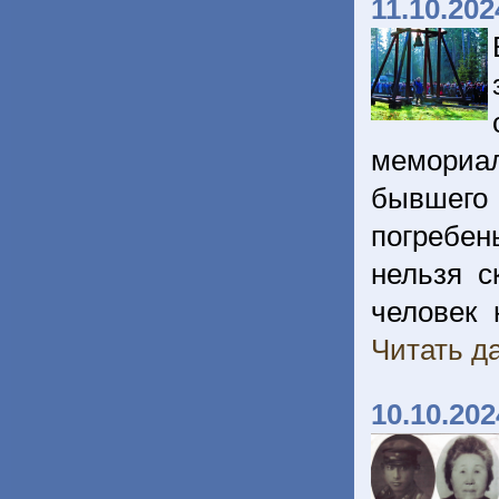
11.10.202
мемориа
бывшег
погребен
нельзя с
человек 
Читать да
10.10.202