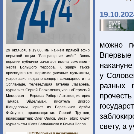
19.10.202
можно п
29 октября, в 19:00, мы начнём прямой эфир
Впервые 
пермской акции "Возвращение имён". Вновь
пермяки публично зачитают имена земляков -
накануне
жертв Большого террора. К эфиру также
присоединятся: пермские уличные музыканты,
у Солове
устроившие недавно концерт солидарности на
разных 
Эспланаде, телеведущая Татьяна Лазарева,
журналист Сергей Пархоменко, член «Пермский
прочест
Мемориал — Европа» Роберт Латыпов, историк
Тамара Эйдельман, писатель Виктор
государ
Шендерович, юрист из Березников Артём
Файзулин, правозащитник Сергей Трутнев,
заблокир
правозащитник Олег Орлов. Вести эфир будут
свету, а
журналисты Юлия Балабанова и Роман Попов.
ЕСПЧ признал незаконным