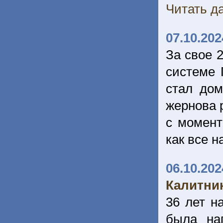
Читать да
07.10.202
За свое 
системе 
стал дом
жернова 
с момент
как все 
06.10.202
Калитни
36 лет н
была на