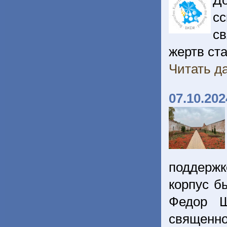
Д
сс
св
жертв ст
Читать да
07.10.202
поддерж
корпус б
Федор Ш
священн