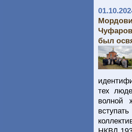
01.10.202
Мордов
Чуфаров
был осв
идентифи
тех люд
волной 
вступа
коллекти
НКВД 193