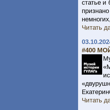
статье и
признан
немногих
Читать да
03.10.202
#400 МО
М
«
и
«двурушн
Екатерин
Читать да