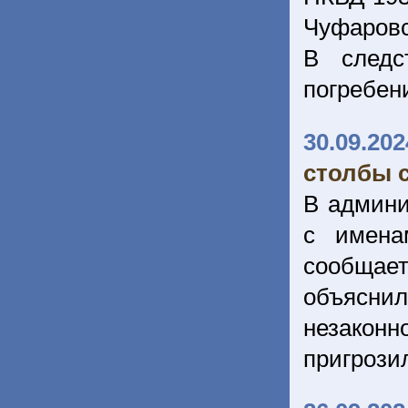
Чуфаровс
В следс
погребен
30.09.202
столбы 
В админи
с имена
сообщае
объясни
незаконн
пригрози