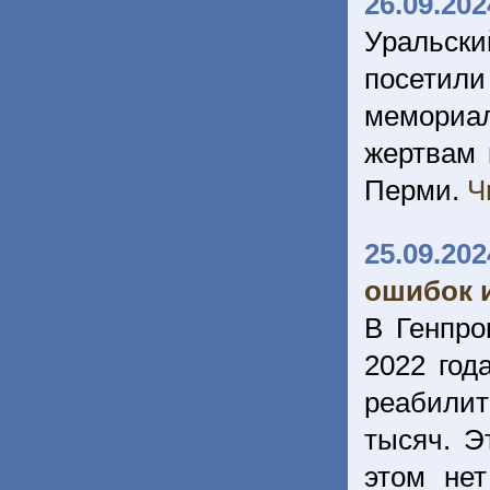
26.09.202
Уральск
посетили
мемориал
жертвам 
Перми.
Ч
25.09.202
ошибок 
В Генпро
2022 год
реабилит
тысяч. Э
этом нет