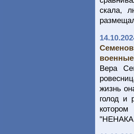
сравнива
скала, 
размеща
14.10.202
Семенов
военные
Вера Се
ровесни
жизнь он
голод и 
котором
"НЕНАКА