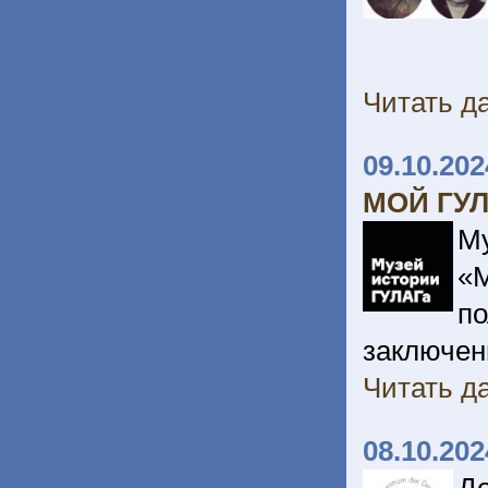
Читать да
09.10.202
МОЙ ГУ
М
«М
п
заключен
Читать да
08.10.202