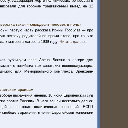
убботу, Ассоциация жертв политических репрессий в
анизовали для горожан традиционный выезд на 12
зверстка такая – семьдесят человек в ночь»
сь»: первую часть рассказа Ирины Гросблат — про
ную встречу родителей во время этапа, про то, что
а к матери в лагерь в 1939 году.
Читать дальше...
оюз публикуем эссе Арена Ваняна о лагере для
памяти о погибших там советских военнослужащих.
одимого для Мемориального комплекса Эренхайн-
оветским архивам
свободе выражения мнений. 18 июня Европейский суд
гие против России». В него вошли несколько дел об
щейся советских политических репрессий. ЕСПЧ
 о свободе выражения мнения Европейской конвенции