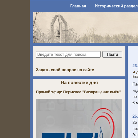
Главная
Исторический раздел
26
Задать свой вопрос на сайте
и 
На повестке дня
Па
из
Прямой эфир: Пермское "Возвращение имён"
не
6-
26
26
пр
Ал