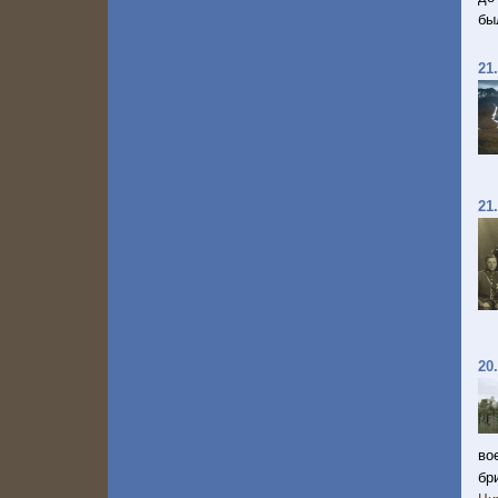
бы
21
21
20
во
бр