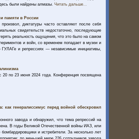
здесь были найдены алмазы.
Читать дальше...
ми памяти в России
 произвол, диктатуры часто оставляют после себя
риальных свидетельств недостаточно, последующие
 терять реальность ощущения, что это было на самом
спериментов и войн, со временем попадает в музеи и
о ГУЛАГе и репрессиях — независимые инициативы,
талинизма
с 20 по 23 июня 2024 года. Конференция посвящена
а: как генералиссимус перед войной обескровил
онного завода и обнаружил, что тема репрессий на
чена. В годы Великой Отечественной войны ИАЗ, или
е бомбардировщики и истребители. За несколько лет
едприятие: по меньшей мере 226 сотрудников завода