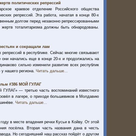
жертв политических репрессий
рское краевое отделение Российского общества
еских репрессий. Эта работа, начатая в конце 80-х
ственным долгом перед незаконно репрессированными
 жертв тоталитаризма должны быть обнародованы.
рестьян и сокращали лам
 репрессий в республике. Сейчас многие связывают
 они начались еще в конце 20-х и продолжались на
одинаково сильно изменили развитие всех республик
 у нашего региона.
Читать дальше...
фильм #386 МОЙ ГУЛАГ
й ГУЛАГ» — третью часть воспоминаний известного
провёл в лагере, о приходе большевиков в Молдавию
ишинёве.
Читать дальше...
году в месте впадения речки Кусьи в Койву. От этой
ния посёлка. Вторая часть названия дана в честь
авода. Но сегодняшний наш рассказ пойдёт о другом