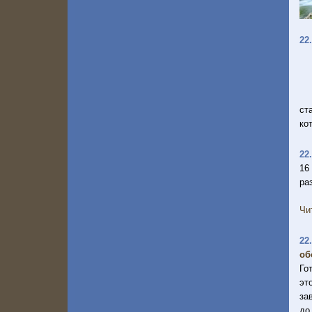
22
ст
ко
22
16
ра
Чи
22
об
Го
эт
за
до