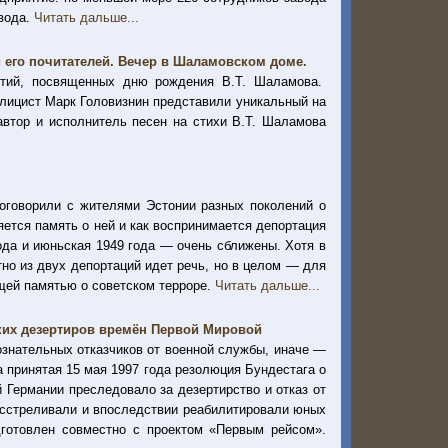
авода.
Читать дальше...
 его почитателей. Вечер в Шаламовском доме.
ытий, посвященных дню рождения В.Т. Шаламова.
лицист Марк Головизнин представили уникальный на
автор и исполнитель песен на стихи В.Т. Шаламова
поговорили с жителями Эстонии разных поколений о
яется память о ней и как воспринимается депортация
ода и июньская 1949 года — очень сближены. Хотя в
тно из двух депортаций идет речь, но в целом — для
щей памятью о советском терроре.
Читать дальше...
ских дезертиров времён Первой Мировой
нательных отказчиков от военной службы, иначе —
а принятая 15 мая 1997 года резолюция Бундестага о
й Германии преследовало за дезертирство и отказ от
асстреливали и впоследствии реабилитировали юных
дготовлен совместно с проектом «Первым рейсом».