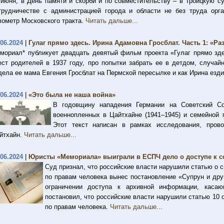
 июня, в День памяти и скорби и по совместительству – в Троицкую с
трудничестве с администрацией города и области не без труда орг
лометр Московского тракта.
Читать дальше...
.06.2024
|
Гулаг прямо здесь. Ирина Адамовна Гросблат. Часть 1: «Ра
мориал* публикует двадцать девятый фильм проекта «Гулаг прямо зде
ест родителей в 1937 году, про попытки забрать ее в детдом, случай
дела ее мама Евгения Гросблат на Пермской пересылке и как Ирина ездил
.06.2024
|
«Это была не наша война»
В годовщину нападения Германии на Советский С
военнопленных в Цайтхайне (1941–1945) и семейной 
Этот текст написан в рамках исследования, пров
йтхайн.
Читать дальше...
.06.2024
|
Юристы «Мемориала» выиграли в ЕСПЧ дело о доступе к с
Суд признал, что российские власти нарушили статью о 
по правам человека вынес постановление «Супрун и дру
ограничении доступа к архивной информации, касаю
постановил, что российские власти нарушили статью 10
по правам человека.
Читать дальше...