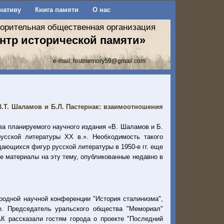
нативу
Книга памяти
О нас
ворительная общественная организация
нтр исторической памяти»
e-mail:
histmemory59@gmail.com
В.Т. Шаламов и Б.Л. Пастернак: взаимоотношения
ва планируемого научного издания «В. Шаламов и Б.
русской литературы ХХ в.». Необходимость такого
дающихся фигур русской литературы в 1950-е гг. еще
е материалы на эту тему, опубликованные недавно в
родной научной конференции "История сталинизма",
е. Председатель уральского общества "Мемориал"
К рассказали гостям города о проекте "Последний