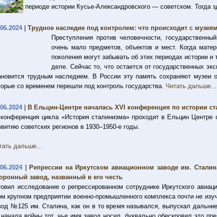
периоде истории Кусье-Александровского — советском. Тогда 
.06.2024
|
Трудное наследие под контролем: что происходит с музея
Преступления против человечности, государственный
очень мало предметов, объектов и мест. Когда мате
поколения могут забывать об этих периодах истории и
деле. Сейчас то, что остается от государственных эк
ановится трудным наследием. В России эту память сохраняют музеи 
торые со временем перешли под контроль государства.
Читать дальше...
.06.2024
|
В Ельцин-Центре началась XVI конференция по истории с
 конференция цикла «История сталинизма» проходит в Ельцин Центре 
звитию советских регионов в 1930–1950-е годы.
тать дальше...
.06.2024
|
Репрессии на Иркутском авиационном заводе им. Сталин
оронный завод, названный в его честь
товил исследование о репрессированном сотруднике Иркутского авиаци
ом крупном предприятии военно-промышленного комплекса почти не изу
вод №125 им. Сталина, как он в то время назывался, выпускал дальни
 начала войны тот, чье имя завод носил, буквально обескровил это пр