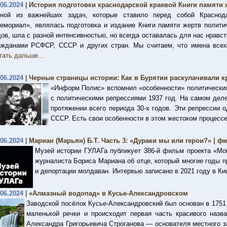
.06.2024
|
История подготовки краснодарской краевой Книги памяти 
ной из важнейших задач, которые ставило перед собой Краснода
емориал», являлась подготовка и издание Книги памяти жертв политич
дов, шла с разной интенсивностью, но всегда оставалась для нас нрав
ажданами РСФСР, СССР и других стран. Мы считаем, что имена всех
тать дальше...
.06.2024
|
Черные страницы истории: Как в Бурятии раскулачивали к
«Информ Полис» вспомнил «особенности» политических
с политическими репрессиями 1937 год. На самом деле
протяжении всего периода 30-х годов. Эти репрессии 
СССР. Есть свои особенности в этом жестоком процессе
.06.2024
|
Мариан (Марьян) Б.Т. Часть 3: «Дураки мы или герои?» | 
Музей истории ГУЛАГа публикует 386-й фильм проекта «Мо
журналиста Бориса Мариана об отце, который многие годы 
и депортации молдаван. Интервью записано в 2021 году в К
.06.2024
|
«Алмазный водопад» в Кусье-Александровском
Заводской посёлок Кусье-Александровский был основан в 1751 
маленькой речки и происходит первая часть красивого назва
Александра Григорьевича Строганова — основателя местного з