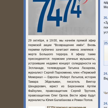
ад
Мо
26
«З
по
ус
29 октября, в 19:00, мы начнём прямой эфир
25
пермской акции "Возвращение имён". Вновь
пермяки публично зачитают имена земляков -
жертв Большого террора. К эфиру также
присоединятся: пермские уличные музыканты,
устроившие недавно концерт солидарности на
Эспланаде, телеведущая Татьяна Лазарева,
журналист Сергей Пархоменко, член «Пермский
24
Мемориал — Европа» Роберт Латыпов, историк
Ви
Тамара Эйдельман, писатель Виктор
Шендерович, юрист из Березников Артём
Файзулин, правозащитник Сергей Трутнев,
Чи
правозащитник Олег Орлов. Вести эфир будут
журналисты Юлия Балабанова и Роман Попов.
24
ЕСПЧ признал незаконным