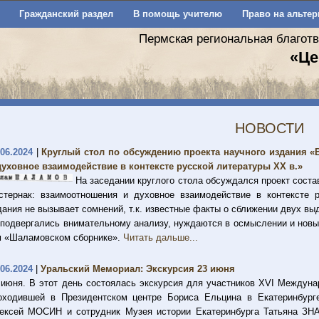
Гражданский раздел
В помощь учителю
Право на альтер
Пермская региональная благот
«Це
НОВОСТИ
.06.2024
|
Круглый стол по обсуждению проекта научного издания «
духовное взаимодействие в контексте русской литературы ХХ в.»
На заседании круглого стола обсуждался проект соста
стернак: взаимоотношения и духовное взаимодействие в контексте 
дания не вызывает сомнений, т.к. известные факты о сближении двух вы
 подвергались внимательному анализу, нуждаются в осмыслении и новы
м «Шаламовском сборнике».
Читать дальше...
.06.2024
|
Уральский Мемориал: Экскурсия 23 июня
 июня. В этот день состоялась экскурсия для участников XVI Междуна
оходившей в Президентском центре Бориса Ельцина в Екатеринбург
ексей МОСИН и сотрудник Музея истории Екатеринбурга Татьяна ЗНА