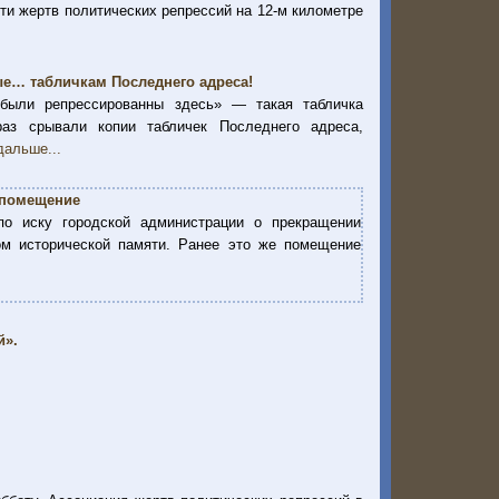
ти жертв политических репрессий на 12-м километре
ые… табличкам Последнего адреса!
 были репрессированны здесь» — такая табличка
раз срывали копии табличек Последнего адреса,
дальше...
 помещение
о иску городской администрации о прекращении
м исторической памяти. Ранее это же помещение
й».