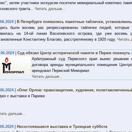
рес", затем участники экскурсии посетили мемориальный комплекс памя
сковского тракта...
Читать дальше...
.06.2024
|
В Петербурге появились памятные таблички, установленн
десь были восемь раз репрессированны таблички людей, которые
явилась на 14-ой линии Василевского острова, где уже восемь 
тановленные Константину Благово, расстрелянному в 1920 году.
Читать 
.06.2024
|
Суд обязал Центр исторической памяти в Перми покинуть
Арбитражный суд Пермского края вынес решение п
договора аренды муниципального помещения Центро
арендовал Пермский Мемориал.
Читать дальше...
.06.2024
|
«Олег Орлов: правозащитник, художник, политзаключенны
део с выставки в Париже.
тать дальше...
.06.2024
|
Несостоявшаяся выставка и Троицкая суббота