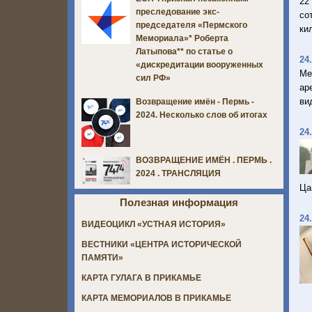
22
преследование экс-
со
председателя «Пермского
ки
Мемориала»* Роберта
Латыпова** по статье о
24
«дискредитации вооруженных
Ме
сил РФ»
ар
ви
Возвращение имён - Пермь -
2024. Несколько слов об итогах
24
ВОЗВРАЩЕНИЕ ИМЁН . ПЕРМЬ .
2024 . ТРАНСЛЯЦИЯ
Ца
Полезная информация
24
ВИДЕОЦИКЛ «УСТНАЯ ИСТОРИЯ»
ВЕСТНИКИ «ЦЕНТРА ИСТОРИЧЕСКОЙ
ПАМЯТИ»
КАРТА ГУЛАГА В ПРИКАМЬЕ
КАРТА МЕМОРИАЛОВ В ПРИКАМЬЕ