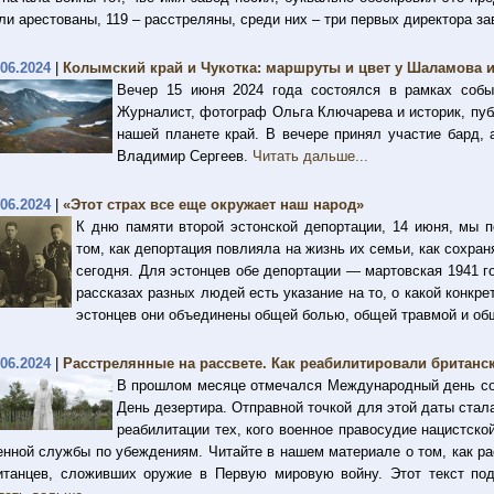
ли арестованы, 119 – расстреляны, среди них – три первых директора з
.06.2024
|
Колымский край и Чукотка: маршруты и цвет у Шаламова и
Вечер 15 июня 2024 года состоялся в рамках соб
Журналист, фотограф Ольга Ключарева и историк, пуб
нашей планете край. В вечере принял участие бард, 
Владимир Сергеев.
Читать дальше...
.06.2024
|
«Этот страх все еще окружает наш народ»
К дню памяти второй эстонской депортации, 14 июня, мы 
том, как депортация повлияла на жизнь их семьи, как сохран
сегодня. Для эстонцев обе депортации — мартовская 1941 г
рассказах разных людей есть указание на то, о какой конкре
эстонцев они объединены общей болью, общей травмой и об
.06.2024
|
Расстрелянные на рассвете. Как реабилитировали британ
В прошлом месяце отмечался Международный день соз
День дезертира. Отправной точкой для этой даты стал
реабилитации тех, кого военное правосудие нацистско
енной службы по убеждениям. Читайте в нашем материале о том, как р
итанцев, сложивших оружие в Первую мировую войну. Этот текст по