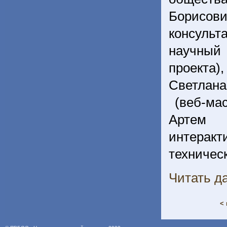
Борисов
консульт
научный
проекта)
Светлана
(веб-мас
Артем 
интерак
техничес
Читать да
< 