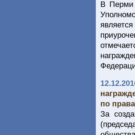
В Перми 
Уполномо
являетс
приуроч
отмечае
награжд
Федерац
12.12.201
награжд
по права
За созд
(председ
обществ