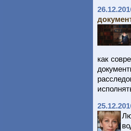
26.12.201
докумен
как совр
документ
расслед
исполнят
25.12.201
Лю
во