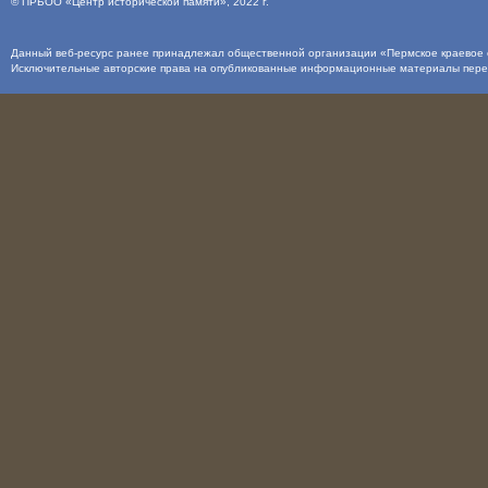
©
ПРБОО «Центр исторической памяти»
, 2022 г.
Данный веб-ресурс ранее принадлежал общественной организации «Пермское краевое о
Исключительные авторские права на опубликованные информационные материалы пер