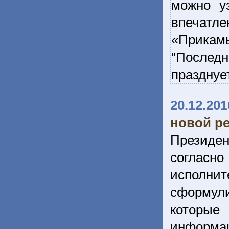
можно у
впечатле
«Прикам
"Послед
празднуе
20.12.201
новой ре
Президен
согласн
исполнит
сформул
которые
информа