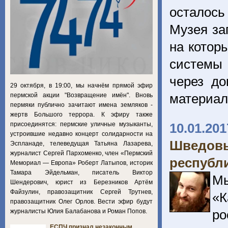
осталос
Музея за
на котор
системы 
через д
29 октября, в 19:00, мы начнём прямой эфир
материа
пермской акции "Возвращение имён". Вновь
пермяки публично зачитают имена земляков -
жертв Большого террора. К эфиру также
присоединятся: пермские уличные музыканты,
10.01.201
устроившие недавно концерт солидарности на
Шведов
Эспланаде, телеведущая Татьяна Лазарева,
журналист Сергей Пархоменко, член «Пермский
республ
Мемориал — Европа» Роберт Латыпов, историк
Тамара Эйдельман, писатель Виктор
Мы
Шендерович, юрист из Березников Артём
Файзулин, правозащитник Сергей Трутнев,
«К
правозащитник Олег Орлов. Вести эфир будут
ро
журналисты Юлия Балабанова и Роман Попов.
ЕСПЧ признал незаконным