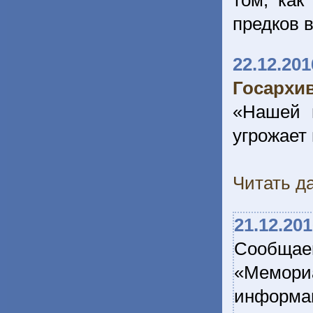
том, как
предков 
22.12.201
Госархи
«Нашей и
угрожает
Читать да
21.12.20
Сообщае
«Мемори
информац