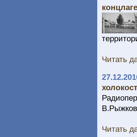
концлаге
территор
Читать да
27.12.201
холокос
Радиопе
В.Рыжков 
Читать да