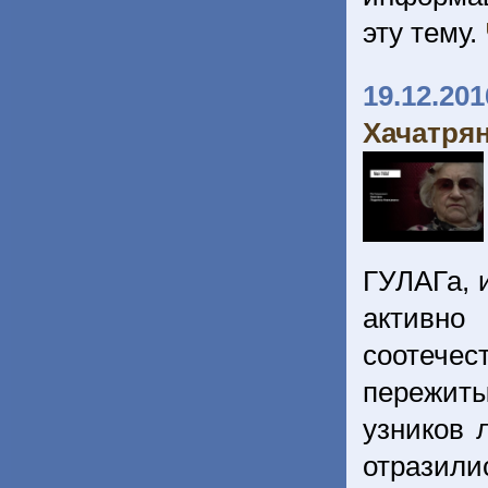
эту тему.
19.12.201
Хачатря
ГУЛАГа, 
активно
соотече
пережит
узников 
отразили