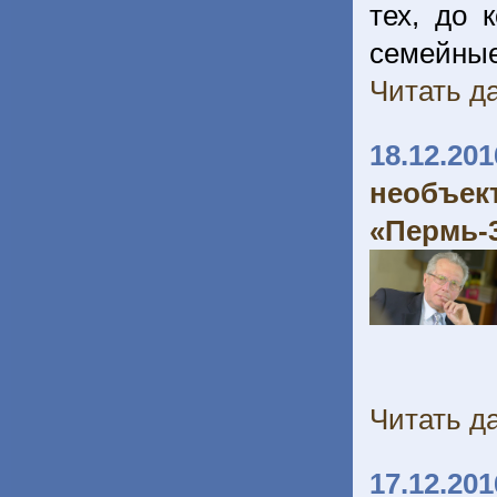
тех, до 
семейн
Читать да
18.12.201
необъе
«Пермь-
Читать да
17.12.201