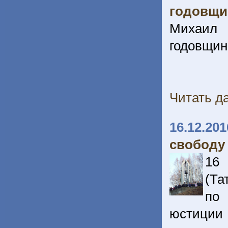
годовщи
Михаил 
годовщин
Читать да
16.12.201
свободу
16
(Та
по
юстиции