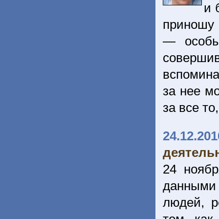
и 
приношу 
— особы
совершив
вспомина
за нее м
за все то
24.12.201
деятель
24 нояб
данными
людей, р