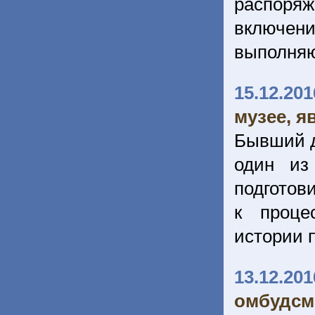
распоря
включени
выполняю
15.12.201
музее, я
Бывший д
один из
подготов
к проце
истории 
13.12.201
омбудсм