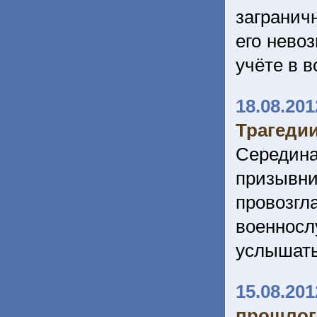
загранич
его невоз
учёте в в
18.08.201
Трагеди
Середин
призывн
провозг
военнос
услышать
15.08.201
прошлог