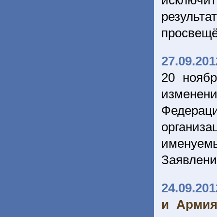
исключи
результа
просвещё
27.09.201
20 нояб
изменен
Федераци
организ
именуемы
Заявлен
24.09.201
и Армия