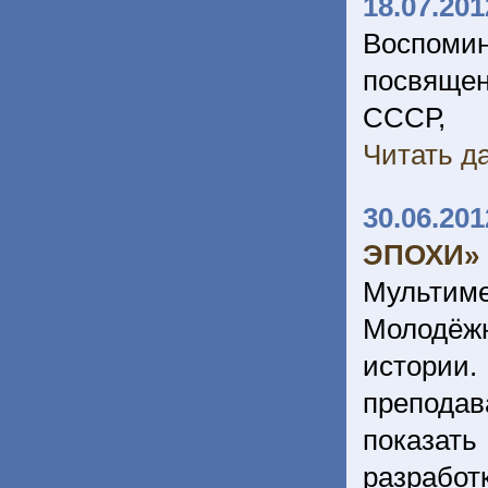
18.07.201
Воспоми
посвяще
СССР, 
Читать да
30.06.201
ЭПОХИ»
Мультиме
Молодёж
истории.
преподав
показат
разрабо