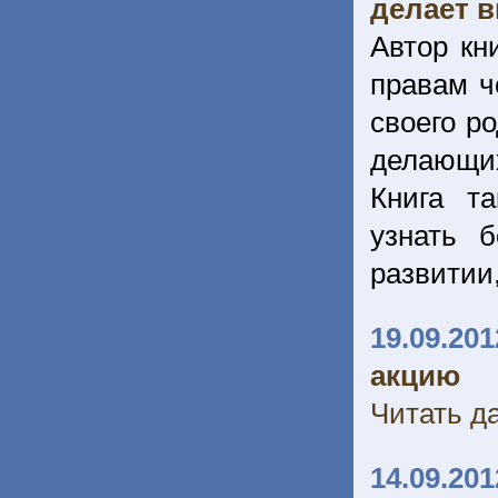
делает 
Автор кн
правам ч
своего р
делающих
Книга т
узнать 
развитии,
19.09.201
акцию
Читать да
14.09.201