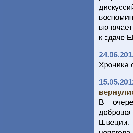
дискусси
воспоми
включает
к сдаче 
24.06.201
Хроника 
15.05.201
вернулис
В очере
добровол
Швеции, 
непогода