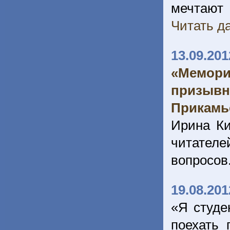
мечтают
Читать да
13.09.201
«Мемори
призывн
Прикамь
Ирина Ки
читателе
вопросов
19.08.201
«Я студе
поехать 