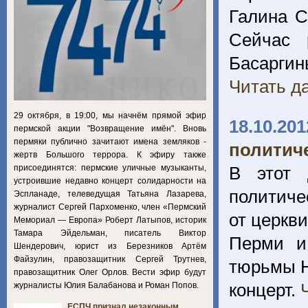
Галина С
Сейчас 
Басарги
Читать да
29 октября, в 19:00, мы начнём прямой эфир
18.10.201
пермской акции "Возвращение имён". Вновь
пермяки публично зачитают имена земляков -
политич
жертв Большого террора. К эфиру также
присоединятся: пермские уличные музыканты,
В этот 
устроившие недавно концерт солидарности на
политиче
Эспланаде, телеведущая Татьяна Лазарева,
журналист Сергей Пархоменко, член «Пермский
от церкв
Мемориал — Европа» Роберт Латыпов, историк
Тамара Эйдельман, писатель Виктор
Перми и
Шендерович, юрист из Березников Артём
Файзулин, правозащитник Сергей Трутнев,
тюрьмы Н
правозащитник Олег Орлов. Вести эфир будут
концерт.
журналисты Юлия Балабанова и Роман Попов.
ЕСПЧ признал незаконным