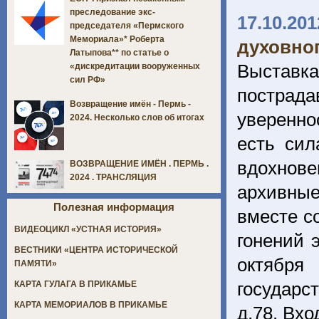
преследование экс-
17.10.201
председателя «Пермского
Мемориала»* Роберта
духовног
Латыпова** по статье о
Выставка
«дискредитации вооруженных
сил РФ»
пострад
Возвращение имён - Пермь -
уверенно
2024. Несколько слов об итогах
есть сил
вдохнов
ВОЗВРАЩЕНИЕ ИМЁН . ПЕРМЬ .
2024 . ТРАНСЛЯЦИЯ
архивные
Полезная информация
вместе с
ВИДЕОЦИКЛ «УСТНАЯ ИСТОРИЯ»
гонений 
ВЕСТНИКИ «ЦЕНТРА ИСТОРИЧЕСКОЙ
октября
ПАМЯТИ»
государс
КАРТА ГУЛАГА В ПРИКАМЬЕ
КАРТА МЕМОРИАЛОВ В ПРИКАМЬЕ
д.78. Вх