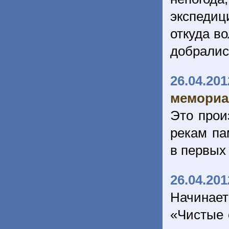
экспедиц
откуда в
добрались
26.04.201
мемориа
Это прои
рекам па
в первых
26.04.201
Начинае
«Чистые 