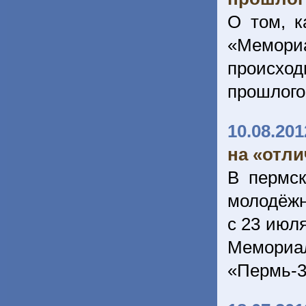
О том, к
«Мемори
происхо
прошлого
10.08.201
на «отл
В пермс
молодёжно
с 23 июля
Мемориа
«Пермь-3