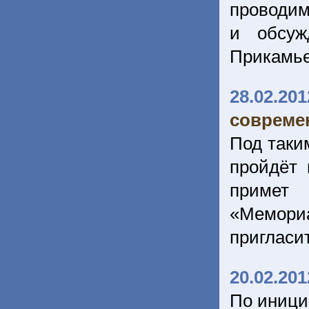
проводим
и обсуж
Прикамье
28.02.201
совреме
Под таки
пройдёт 
примет
«Мемор
пригласи
20.02.201
По иници