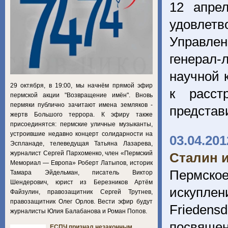
12 апре
удовлет
Управле
генерал
научной 
29 октября, в 19:00, мы начнём прямой эфир
к расст
пермской акции "Возвращение имён". Вновь
пермяки публично зачитают имена земляков -
представ
жертв Большого террора. К эфиру также
присоединятся: пермские уличные музыканты,
устроившие недавно концерт солидарности на
03.04.201
Эспланаде, телеведущая Татьяна Лазарева,
журналист Сергей Пархоменко, член «Пермский
Сталин и
Мемориал — Европа» Роберт Латыпов, историк
Пермское
Тамара Эйдельман, писатель Виктор
Шендерович, юрист из Березников Артём
искупле
Файзулин, правозащитник Сергей Трутнев,
правозащитник Олег Орлов. Вести эфир будут
Frieden
журналисты Юлия Балабанова и Роман Попов.
посвяще
ЕСПЧ признал незаконным