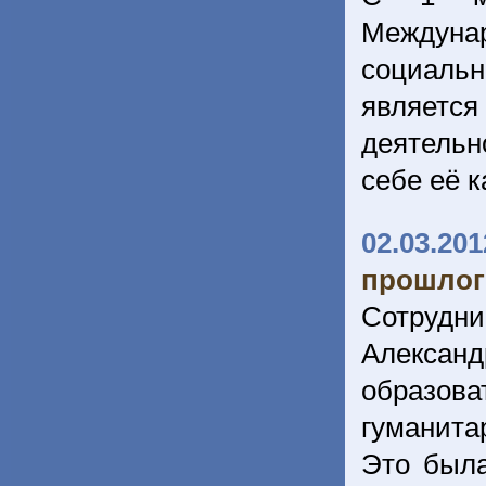
Междуна
социальн
являет
деятельн
себе её 
02.03.201
прошлог
Сотрудн
Алексан
образова
гуманита
Это была