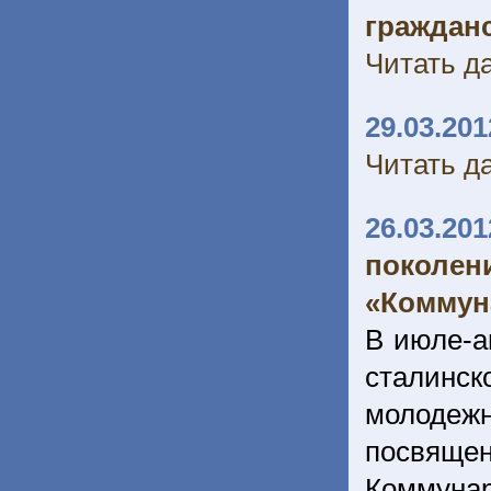
граждан
Читать да
29.03.201
Читать да
26.03.201
поколе
«Коммуна
В июле-а
сталинс
молодежн
посвящен
Коммуна