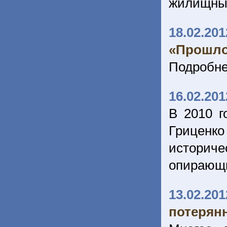
жилищны
18.02.201
«Прошло
Подробне
16.02.201
В 2010 г
Гриценк
историч
опирающи
13.02.201
потерян