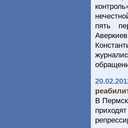
контроль
нечестно
пять пе
Аверкиев
Констант
журналис
обращен
20.02.201
реабили
В Пермск
приходя
репресс