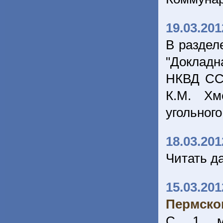
19.03.201
В раздел
"Докладн
НКВД ССС
К.М. Хм
угольного
18.03.201
Читать д
15.03.201
Пермско
С 1 ма