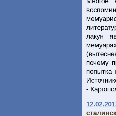
Многое 
воспоми
мемуарис
литерату
лакун я
мемуара
(вытесне
почему п
попытка 
Источник
- Каргопо
12.02.201
сталинс