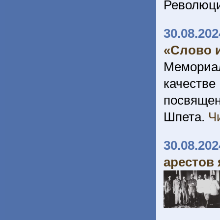
Революц
30.08.202
«Слово и
Мемориал
качеств
посвяще
Шпета.
Ч
30.08.202
арестов 