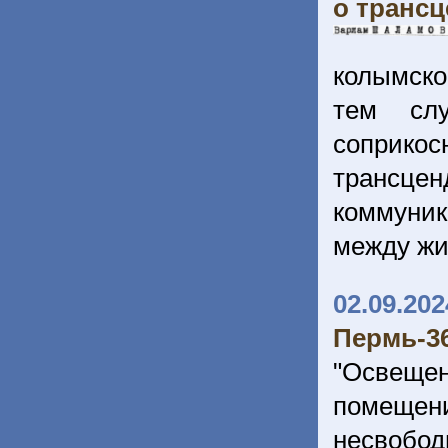
о транс
колымско
тем слу
соприкос
трансцен
коммуник
между жи
02.09.202
Пермь-36
"Освещен
помещен
несвобод