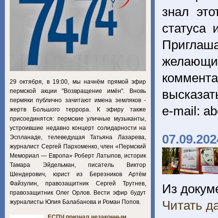
знал это
статуса 
Приглаш
желающих
коммента
29 октября, в 19:00, мы начнём прямой эфир
высказат
пермской акции "Возвращение имён". Вновь
пермяки публично зачитают имена земляков -
e-mail: a
жертв Большого террора. К эфиру также
присоединятся: пермские уличные музыканты,
устроившие недавно концерт солидарности на
07.09.202
Эспланаде, телеведущая Татьяна Лазарева,
журналист Сергей Пархоменко, член «Пермский
Мемориал — Европа» Роберт Латыпов, историк
Тамара Эйдельман, писатель Виктор
Шендерович, юрист из Березников Артём
Файзулин, правозащитник Сергей Трутнев,
Из докум
правозащитник Олег Орлов. Вести эфир будут
Читать да
журналисты Юлия Балабанова и Роман Попов.
ЕСПЧ признал незаконным