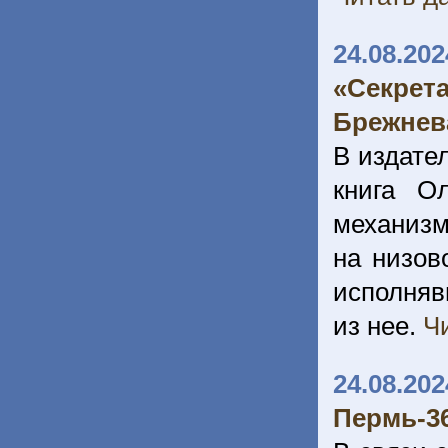
24.08.202
«Секрет
Брежнев
В издате
книга О
механиз
на низов
исполняв
из нее.
Ч
24.08.202
Пермь-36