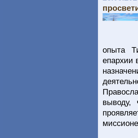
просвет
опыта Т
епархии в
назначен
деятель
Правосл
выводу,
проявляе
миссион