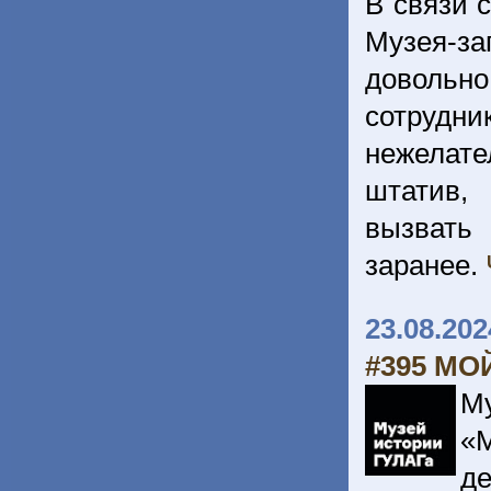
В связи 
Музея-з
довольно
сотрудн
нежелат
штатив,
вызвать
заранее.
23.08.202
#395 МО
М
«
де