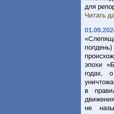
для репор
Читать да
01.09.202
«Слепяща
полдень)
происхо
эпохи «
годах, 
уничтожа
в прави
движения
не назы