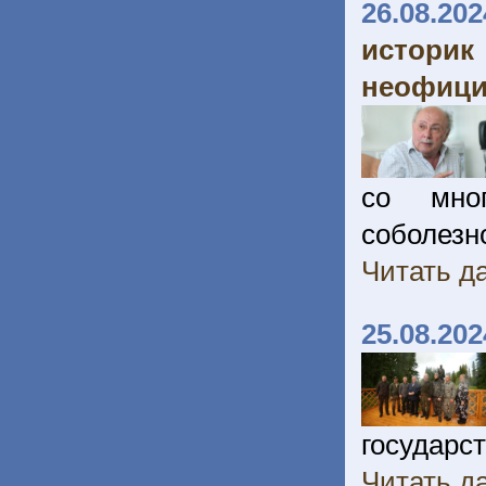
26.08.202
истори
неофици
со мно
соболез
Читать да
25.08.202
государс
Читать да