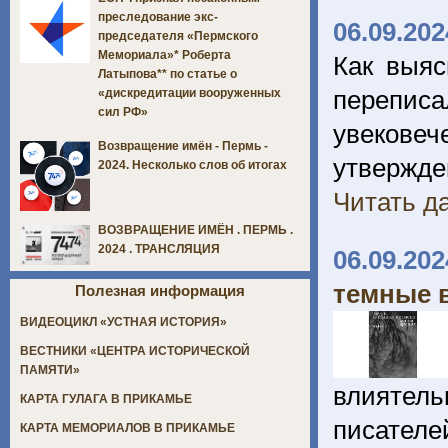
преследование экс-
06.09.202
председателя «Пермского
Мемориала»* Роберта
Как выяс
Латыпова** по статье о
перепис
«дискредитации вооруженных
сил РФ»
увекове
Возвращение имён - Пермь -
утвержде
2024. Несколько слов об итогах
Читать да
ВОЗВРАЩЕНИЕ ИМЁН . ПЕРМЬ .
2024 . ТРАНСЛЯЦИЯ
06.09.202
темные 
Полезная информация
ВИДЕОЦИКЛ «УСТНАЯ ИСТОРИЯ»
ВЕСТНИКИ «ЦЕНТРА ИСТОРИЧЕСКОЙ
ПАМЯТИ»
влиятель
КАРТА ГУЛАГА В ПРИКАМЬЕ
писателе
КАРТА МЕМОРИАЛОВ В ПРИКАМЬЕ