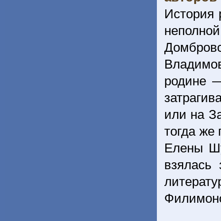
История 
неполно
Домбров
Владимов
родине —
затрагив
или на З
тогда же
Елены Шу
взялась 
литерату
Филимон