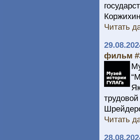
государ
Коржихин
Читать да
29.08.202
фильм #
М
“
Я
трудовой
Шрейдеро
Читать да
28.08.202