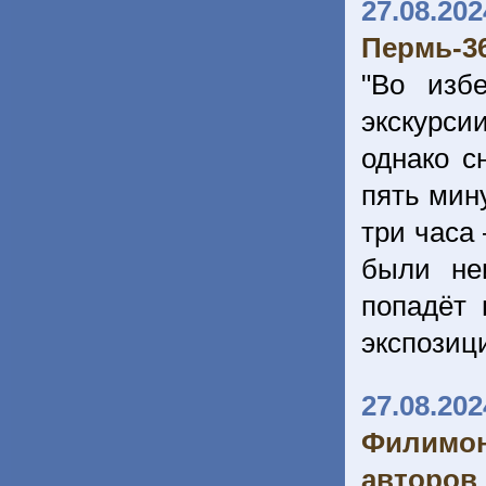
27.08.202
Пермь-36
"Во изб
экскурсии
однако с
пять мину
три часа 
были не
попадёт 
экспозици
27.08.202
Филимо
авторов