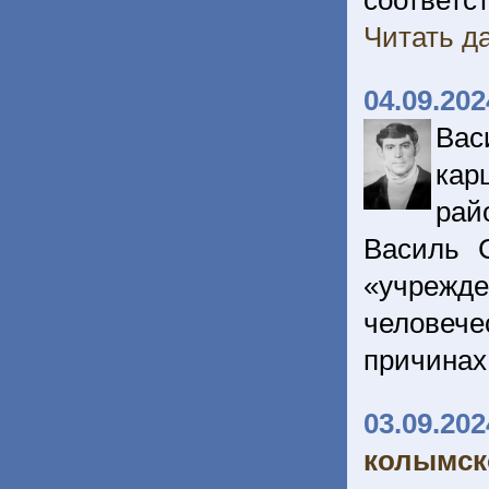
соответ
Читать да
04.09.202
Вас
кар
рай
Василь 
«учреж
человече
причинах
03.09.202
колымск