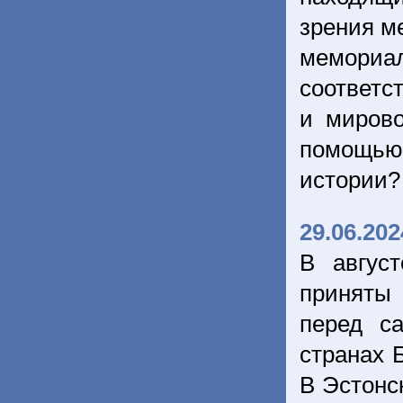
зрения м
мемориа
соответс
и мирово
помощью 
истории
29.06.202
В авгус
приняты 
перед с
странах 
В Эстонс