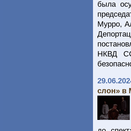
была ос
председа
Мурро, А
Депортац
постанов
НКВД СС
безопасн
29.06.202
слон» в
до спект