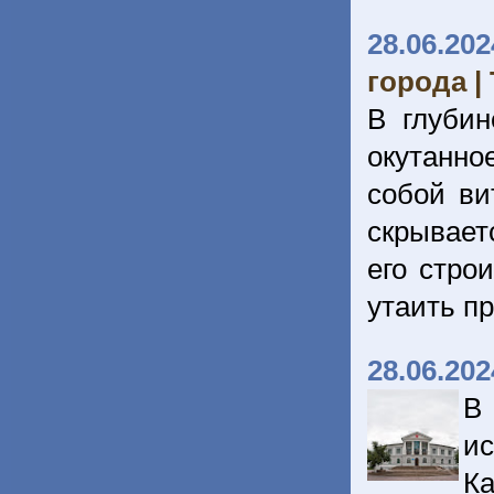
28.06.202
города |
В глубин
окутанно
собой ви
скрывает
его стро
утаить п
28.06.202
В
и
Ка