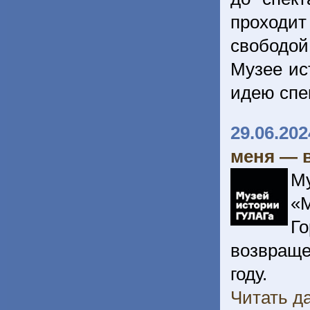
проходи
свободой
Музее ис
идею спе
29.06.202
меня — 
М
«
Го
возвраще
году.
Читать да