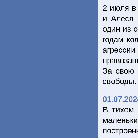
2 июля в
и Алеся 
один из 
годам ко
агресси
правозащ
За свою 
свободы
01.07.202
В тихом 
маленьк
построен