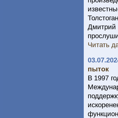
произве
известны
Толстога
Дмитрий
прослу
Читать да
03.07.202
пыток
В 1997 г
Междуна
поддерж
искоре
функцион