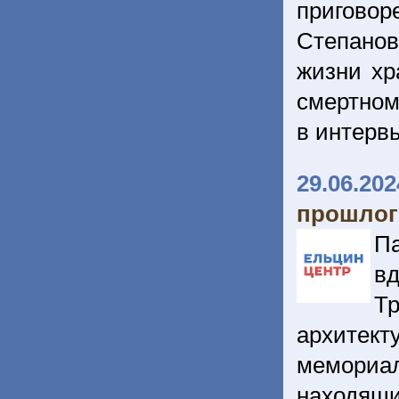
приговор
Степанов
жизни хр
смертном
в интерв
29.06.202
прошлог
Па
в
Тр
архитек
мемориа
находящи