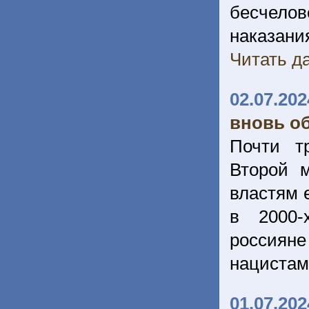
бесчелов
наказания
Читать да
02.07.202
вновь о
Почти т
Второй 
властям 
в 2000-
россияне
нацистам
01.07.202