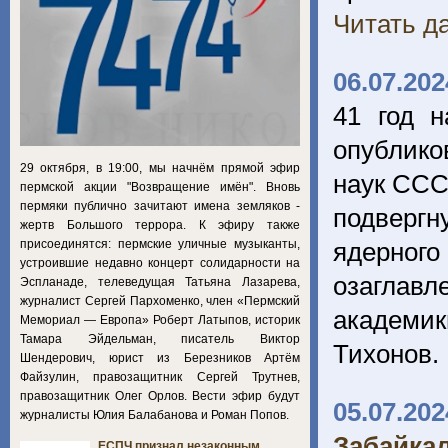
Читать да
06.07.202
41 год н
опублико
29 октября, в 19:00, мы начнём прямой эфир
наук ССС
пермской акции "Возвращение имён". Вновь
пермяки публично зачитают имена земляков -
подверг
жертв Большого террора. К эфиру также
присоединятся: пермские уличные музыканты,
ядерног
устроившие недавно концерт солидарности на
озаглав
Эспланаде, телеведущая Татьяна Лазарева,
журналист Сергей Пархоменко, член «Пермский
академики
Мемориал — Европа» Роберт Латыпов, историк
Тамара Эйдельман, писатель Виктор
Тихонов.
Шендерович, юрист из Березников Артём
Файзулин, правозащитник Сергей Трутнев,
правозащитник Олег Орлов. Вести эфир будут
05.07.202
журналисты Юлия Балабанова и Роман Попов.
Забайка
ЕСПЧ признал незаконным