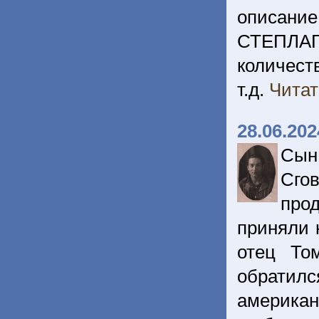
описани
СТЕПЛАГа
количест
т.д.
Читат
28.06.202
Сын
Сго
про
приняли 
отец То
обратил
американ