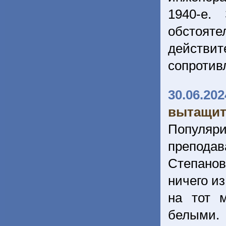
1940-е.
обстоя
действ
сопротив
30.06.202
вытащит
Популя
преподав
Степано
ничего из
на тот м
белыми. 