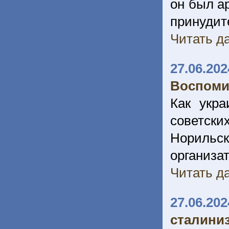
он был а
принуди
Читать да
27.06.202
Воспоми
Как укр
советск
Норильс
организа
Читать да
27.06.202
сталини