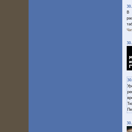
30
В 
ра
та
Чи
30
30
Ур
ре
вр
Тю
Пе
30