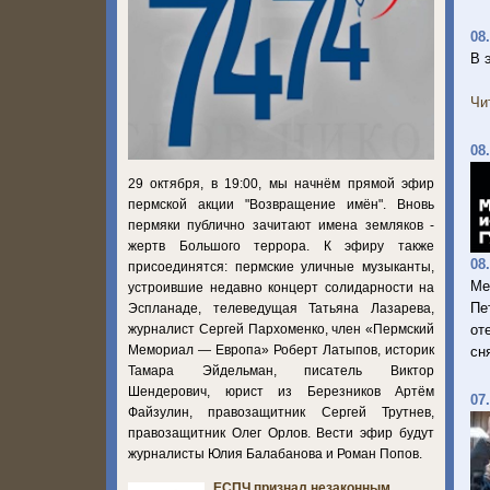
08
В 
Чи
08
29 октября, в 19:00, мы начнём прямой эфир
пермской акции "Возвращение имён". Вновь
пермяки публично зачитают имена земляков -
жертв Большого террора. К эфиру также
08
присоединятся: пермские уличные музыканты,
Ме
устроившие недавно концерт солидарности на
Пе
Эспланаде, телеведущая Татьяна Лазарева,
журналист Сергей Пархоменко, член «Пермский
от
Мемориал — Европа» Роберт Латыпов, историк
сн
Тамара Эйдельман, писатель Виктор
Шендерович, юрист из Березников Артём
07
Файзулин, правозащитник Сергей Трутнев,
правозащитник Олег Орлов. Вести эфир будут
журналисты Юлия Балабанова и Роман Попов.
ЕСПЧ признал незаконным