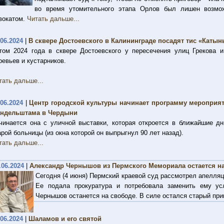
во время утомительного этапа Орлов был лишен возмож
вокатом.
Читать дальше...
.06.2024
|
В сквере Достоевского в Калининграде посадят тис «Катын
том 2024 года в сквере Достоевского у пересечения улиц Грекова 
ревьев и кустарников.
тать дальше...
.06.2024
|
Центр городской культуры начинает программу мероприя
ндельштама в Чердыни
чинается она с уличной выставки, которая откроется в ближайшие дн
арой больницы (из окна которой он выпрыгнул 90 лет назад).
тать дальше...
.06.2024
|
Александр Чернышов из Пермского Мемориала остается на
Сегодня (4 июня) Пермский краевой суд рассмотрел апелля
Ее подала прокуратура и потребовала заменить ему ус
Чернышов останется на свободе. В силе остался старый при
.06.2024
|
Шаламов и его святой