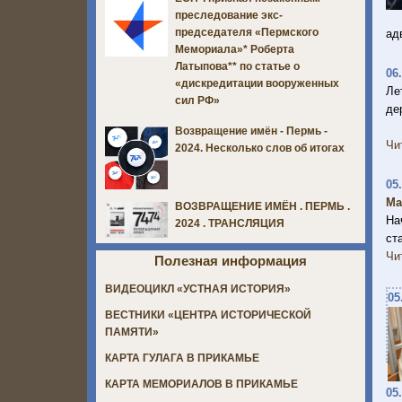
преследование экс-
председателя «Пермского
ад
Мемориала»* Роберта
Латыпова** по статье о
06
«дискредитации вооруженных
Ле
сил РФ»
де
Возвращение имён - Пермь -
Чи
2024. Несколько слов об итогах
05
Ма
ВОЗВРАЩЕНИЕ ИМЁН . ПЕРМЬ .
На
2024 . ТРАНСЛЯЦИЯ
ст
Чи
Полезная информация
ВИДЕОЦИКЛ «УСТНАЯ ИСТОРИЯ»
05
ВЕСТНИКИ «ЦЕНТРА ИСТОРИЧЕСКОЙ
ПАМЯТИ»
КАРТА ГУЛАГА В ПРИКАМЬЕ
КАРТА МЕМОРИАЛОВ В ПРИКАМЬЕ
05