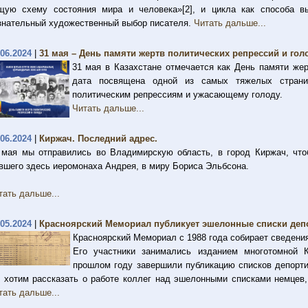
щую схему состояния мира и человека»[2], и цикла как способа в
знательный художественный выбор писателя.
Читать дальше...
.06.2024
|
31 мая – День памяти жертв политических репрессий и гол
31 мая в Казахстане отмечается как День памяти жер
дата посвящена одной из самых тяжелых страни
политическим репрессиям и ужасающему голоду.
Читать дальше...
.06.2024
|
Киржач. Последний адрес.
 мая мы отправились во Владимирскую область, в город Киржач, что
вшего здесь иеромонаха Андрея, в миру Бориса Эльбсона.
тать дальше...
.05.2024
|
Красноярский Мемориал публикует эшелонные списки де
Красноярский Мемориал с 1988 года собирает сведения
Его участники занимались изданием многотомной К
прошлом году завершили публикацию списков депорти
 хотим рассказать о работе коллег над эшелонными списками немцев
тать дальше...