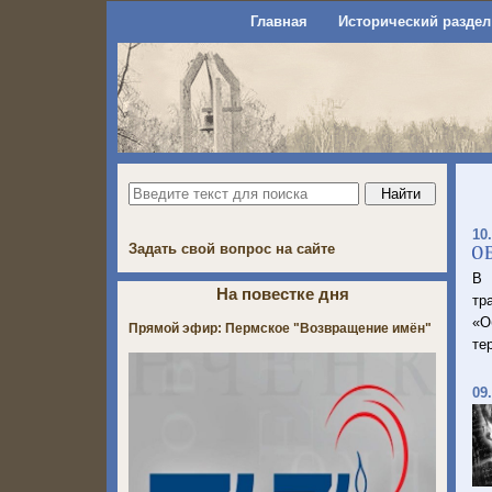
Главная
Исторический раздел
10
Задать свой вопрос на сайте
В 
На повестке дня
тр
«О
Прямой эфир: Пермское "Возвращение имён"
те
09