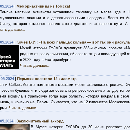
.05.2024
|
Мемориактивизм из Томска!
Томске местные активисты установили табличку на месте, где в 1
скулаченными людьми и с депортированными народами. Всего их бы
бличку, которая отмечает начало этого долгого и страшного пути. А
тать дальше...
.05.2024
|
Кочев В.И.: «На всех пальцах кольца — вот так они раску
Музей истории ГУЛАГа публикует 383-й фильм проекта «М
родных от раскулачивания, об аресте отца и последующей ж
в 2022 году в Екатеринбурге.
Читать дальше...
.05.2024
|
Пермяки посетили 12 километр
ал и Сибирь богаты памятными местами жертв сталинского режима. Эт
прессии бушевали, и сюда же ссылали репрессированных из других ре
емя входила в Уральскую тогда ещё область, которая вобрала в себя 
мень, и конечно же, Пермь. Считается, что на 12 километре Московског
рми.
Читать дальше...
.05.2024
|
Заключительный аккорд
В Музее истории ГУЛАГа до 30 июня работает дол