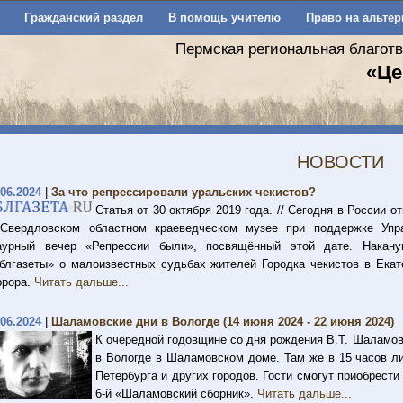
Гражданский раздел
В помощь учителю
Право на альтер
Пермская региональная благот
«Це
НОВОСТИ
.06.2024
|
За что репрессировали уральских чекистов?
Статья от 30 октября 2019 года. // Сегодня в России 
Свердловском областном краеведческом музее при поддержке Упр
аурный вечер «Репрессии были», посвящённый этой дате. Накану
блгазеты» о малоизвестных судьбах жителей Городка чекистов в Екат
ррора.
Читать дальше...
.06.2024
|
Шаламовские дни в Вологде (14 июня 2024 - 22 июня 2024)
К очередной годовщине со дня рождения В.Т. Шаламова
в Вологде в Шаламовском доме. Там же в 15 часов ли
Петербурга и других городов. Гости смогут приобрести
6-й «Шаламовский сборник».
Читать дальше...