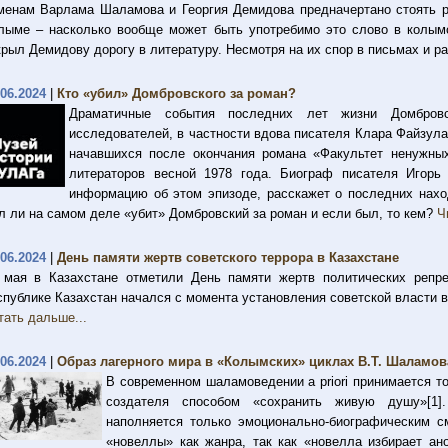
менам Варлама Шаламова и Георгия Демидова предначертано стоять ря
лыме – насколько вообще может быть употребимо это слово в колым
крыл Демидову дорогу в литературу. Несмотря на их спор в письмах и р
.06.2024
|
Кто «убил» Домбровского за роман?
Драматичные события последних лет жизни Домбров
исследователей, в частности вдова писателя Клара Файзул
начавшихся после окончания романа «Факультет ненужны
литераторов весной 1978 года. Биограф писателя Игорь
информацию об этом эпизоде, расскажет о последних наход
л ли на самом деле «убит» Домбровский за роман и если был, то кем?
Ч
.06.2024
|
День памяти жертв советского террора в Казахстане
 мая в Казахстане отметили День памяти жертв политических репре
спублике Казахстан начался с момента установления советской власти в
тать дальше...
.06.2024
|
Образ лагерного мира в «Колымских» циклах В.Т. Шаламов
В современном шаламоведении a priori принимается т
создателя способом «сохранить живую душу»[1]
наполняется только эмоционально-биографическим 
«новеллы» как жанра, так как «новелла избирает ан