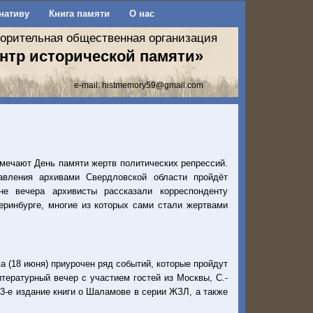
нативу
Книга памяти
О нас
ворительная общественная организация
нтр исторической памяти»
e-mail:
histmemory59@gmail.com
отмечают День памяти жертв политических репрессий.
авления архивами Свердловской области пройдёт
не вечера архивисты рассказали корреспонденту
еринбурге, многие из которых сами стали жертвами
 (18 июня) приурочен ряд событий, которые пройдут
тературный вечер с участием гостей из Москвы, С.-
 3-е издание книги о Шаламове в серии ЖЗЛ, а также