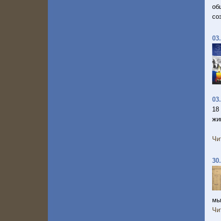
об
со
03
03
18
жи
Чи
30
мы
Чи