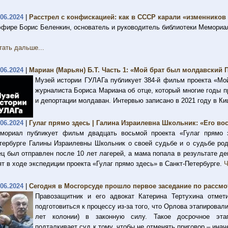
.06.2024
|
Расстрел с конфискацией: как в СССР карали «изменников
эфире Борис Беленкин, основатель и руководитель библиотеки Мемориа
тать дальше...
.06.2024
|
Мариан (Марьян) Б.Т. Часть 1: «Мой брат был молдавский
Музей истории ГУЛАГа публикует 384-й фильм проекта «Мо
журналиста Бориса Мариана об отце, который многие годы 
и депортации молдаван. Интервью записано в 2021 году в К
.06.2024
|
Гулаг прямо здесь | Галина Израилевна Школьник: «Его вос
мориал публикует фильм двадцать восьмой проекта «Гулаг прямо з
тербурге Галины Израилевны Школьник о своей судьбе и о судьбе род
ец был отправлен после 10 лет лагерей, а мама попала в результате д
ят в ходе экспедиции проекта «Гулаг прямо здесь» в Санкт-Петербурге.
Ч
.06.2024
|
Сегодня в Мосгорсуде прошло первое заседание по рассм
Правозащитник и его адвокат Катерина Тертухина отмет
подготовиться к процессу из-за того, что Орлова этапировал
лет колонии) в законную силу. Такое досрочное этапи
подталкивает суд к тому, чтобы не отменять приговор – ин