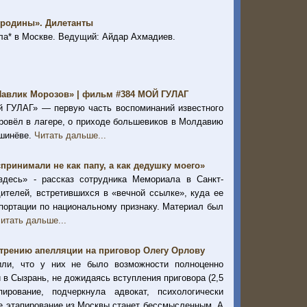
 родины». Дилетанты
ла* в Москве. Ведущий: Айдар Ахмадиев.
 Павлик Морозов» | фильм #384 МОЙ ГУЛАГ
й ГУЛАГ» — первую часть воспоминаний известного
провёл в лагере, о приходе большевиков в Молдавию
ишинёве.
Читать дальше...
принимали не как папу, а как дедушку моего»
десь» - рассказ сотрудника Мемориала в Санкт-
ителей, встретившихся в «вечной ссылке», куда ее
епортации по национальному признаку. Материал был
итать дальше...
отрению апелляции на приговор Олегу Орлову
или, что у них не было возможности полноценно
и в Сызрань, не дожидаясь вступления приговора (2,5
рование, подчеркнула адвокат, психологически
аче этапирование из Москвы станет бессмысленным. А