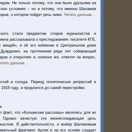
дом. Не только потому, что они были друзьями на
ских условиях – но и потому, что именно Шаламов
азрыв, о котором пойдет речь ниже.
Читать дальше...
ского стали предметом споров журналистов и
аевна рассказывала о преследованиях писателя КГБ,
х вещей», и об его избиении в Центральном доме
 Дуардович, на протяжении ряда лет собирающий
ках и открытиях и, конечно же, ответит на вопрос,
итать дальше...
ссий и голода. Период политических репрессий в
 1918 году, и продлился до самой перестройки.
а
от факт, что «Колымские рассказы» являлись для их
. Однако зачастую эта жизнесозидающая цель
смыслом. В действительности, и выбор Шаламовым
омальный фрагмент бытия и на его основе создает