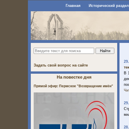
Главная
Исторический раздел
29
Задать свой вопрос на сайте
те
В 
На повестке дня
де
по
Прямой эфир: Пермское "Возвращение имён"
Чи
29
Ст
ми
28