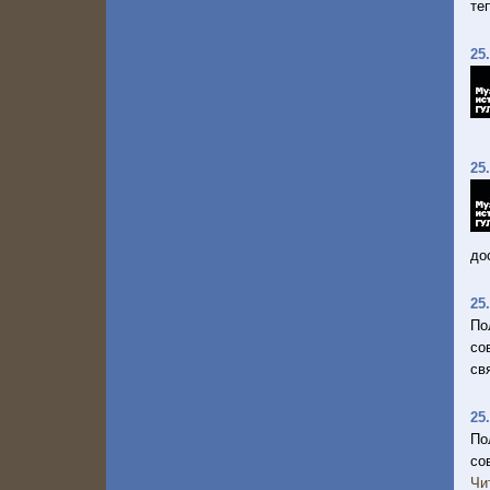
те
25
25
до
25
По
со
св
25
По
со
Чи