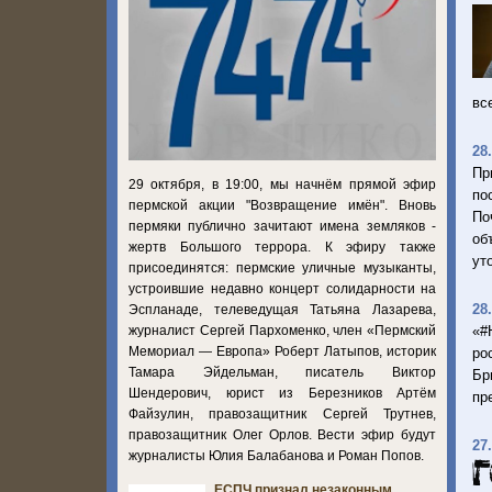
вс
28
Пр
29 октября, в 19:00, мы начнём прямой эфир
по
пермской акции "Возвращение имён". Вновь
По
пермяки публично зачитают имена земляков -
об
жертв Большого террора. К эфиру также
ут
присоединятся: пермские уличные музыканты,
устроившие недавно концерт солидарности на
28
Эспланаде, телеведущая Татьяна Лазарева,
журналист Сергей Пархоменко, член «Пермский
«#
Мемориал — Европа» Роберт Латыпов, историк
ро
Тамара Эйдельман, писатель Виктор
Бр
Шендерович, юрист из Березников Артём
пр
Файзулин, правозащитник Сергей Трутнев,
правозащитник Олег Орлов. Вести эфир будут
27
журналисты Юлия Балабанова и Роман Попов.
ЕСПЧ признал незаконным