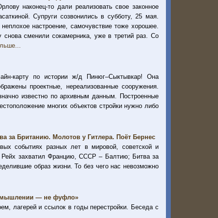
лову наконец-то дали реализовать свое законное
саткиной. Супруги созвонились в субботу, 25 мая.
 неплохое настроение, самочувствие тоже хорошее.
у снова сменили сокамерника, уже в третий раз. Со
льше...
айн-карту по истории ж/д Пинюг–Сыктывкар! Она
ображены проектные, нереализованные сооружения.
значно известно по архивным данным. Построенные
Местоположение многих объектов стройки нужно либо
а за Британию. Молотов у Гитлера. Поёт Бернес
ых событиях разных лет в мировой, советской и
: Рейх захватил Францию, СССР – Балтию; Битва за
еделившие образ жизни. То без чего нас невозможно
ом мышлении — не фуфло»
ем, лагерей и ссылок в годы перестройки. Беседа с