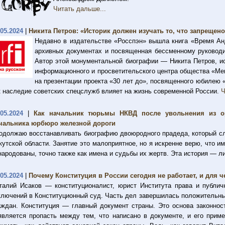
Читать дальше...
.05.2024
|
Никита Петров: «Историк должен изучать то, что запрещен
Недавно в издательстве «Росспэн» вышла книга «Время Ан
архивных документах и посвященная бессменному руководи
Автор этой монументальной биографии — Никита Петров, ис
информационного и просветительского центра общества «Ме
на презентации проекта «30 лет до», посвященного юбилею 
к наследие советских спецслужб влияет на жизнь современной России.
Ч
.05.2024
|
Как начальник тюрьмы НКВД после увольнения из ор
чальника юрбюро железной дороги
одолжаю восстанавливать биографию двоюродного прадеда, который сл
кутской области. Занятие это малоприятное, но я искренне верю, что 
народованы, точно также как имена и судьбы их жертв. Эта история — 
.05.2024
|
Почему Конституция в России сегодня не работает, и для ч
талий Исаков — конституционалист, юрист Института права и публич
ключений в Конституционный суд. Часть дел завершилась положительны
аждан. Конституция — главный документ страны. Это основа законнос
является пропасть между тем, что написано в документе, и его прим