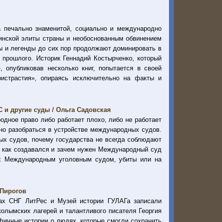
а печально знаменитой, социально и международно
инской элиты страны и необоснованным обвинением
ы и легенды до сих пор продолжают доминировать в
 прошлого. Историк Геннадий Костырченко, который
 опубликовав несколько книг, попытается в своей
пристрастия», опираясь исключительно на факты и
и другие суды / Ольга Садовская
одное право либо работает плохо, либо не работает
жно разобраться в устройстве международных судов.
ых судов, почему государства не всегда соблюдают
м как создавался и зачем нужен Международный суд
х Международным уголовным судом, убиты или на
 Пирогов
нах СНГ ЛитРес и Музей истории ГУЛАГа записали
колымских лагерей и талантливого писателя Георгия
фичные истории о людях, которые смогли сохранить