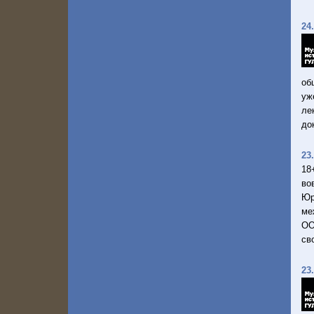
24
об
уж
ле
до
23
18
во
Юр
ме
ОО
св
23