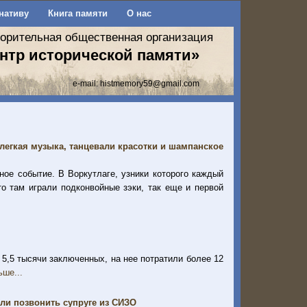
нативу
Книга памяти
О нас
ворительная общественная организация
нтр исторической памяти»
e-mail:
histmemory59@gmail.com
 легкая музыка, танцевали красотки и шампанское
ное событие. В Воркутлаге, узники которого каждый
то там играли подконвойные зэки, так еще и первой
5,5 тысячи заключенных, на нее потратили более 12
ьше...
али позвонить супруге из СИЗО