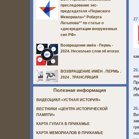
преследование экс-
председателя «Пермского
Мемориала»* Роберта
27
Латыпова** по статье о
«дискредитации вооруженных
сил РФ»
Возвращение имён - Пермь -
2024. Несколько слов об итогах
ка
26
ВОЗВРАЩЕНИЕ ИМЁН . ПЕРМЬ .
на
2024 . ТРАНСЛЯЦИЯ
Пр
Ир
Полезная информация
об
ВИДЕОЦИКЛ «УСТНАЯ ИСТОРИЯ»
26
ВЕСТНИКИ «ЦЕНТРА ИСТОРИЧЕСКОЙ
Ви
ПАМЯТИ»
за
КАРТА ГУЛАГА В ПРИКАМЬЕ
гр
КАРТА МЕМОРИАЛОВ В ПРИКАМЬЕ
по