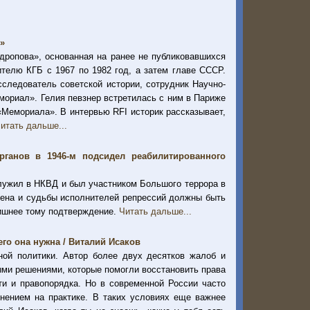
о»
дропова», основанная на ранее не публиковавшихся
телю КГБ с 1967 по 1982 год, а затем главе СССР.
следователь советской истории, сотрудник Научно-
мориал». Гелия певзнер встретилась с ним в Париже
«Мемориала». В интервью RFI историк рассказывает,
итать дальше...
ганов в 1946-м подсидел реабилитированного
ужил в НКВД и был участником Большого террора в
имена и судьбы исполнителей репрессий должны быть
лишнее тому подтверждение.
Читать дальше...
его она нужна / Виталий Исаков
ной политики. Автор более двух десятков жалоб и
ми решениями, которые помогли восстановить права
ти и правопорядка. Но в современной России часто
енением на практике. В таких условиях еще важнее