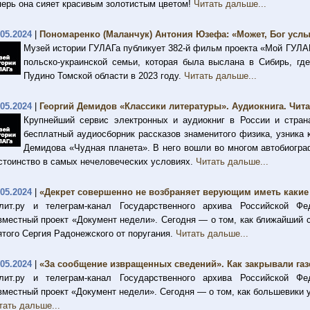
перь она сияет красивым золотистым цветом!
Читать дальше...
.05.2024
|
Пономаренко (Маланчук) Антония Юзефа: «Может, Бог усл
Музей истории ГУЛАГа публикует 382-й фильм проекта «Мой ГУЛА
польско-украинской семьи, которая была выслана в Сибирь, гд
Пудино Томской области в 2023 году.
Читать дальше...
.05.2024
|
Георгий Демидов «Классики литературы». Аудиокнига. Чита
Крупнейший сервис электронных и аудиокниг в России и стра
бесплатный аудиосборник рассказов знаменитого физика, узника 
Демидова «Чудная планета». В него вошли во многом автобиогра
стоинство в самых нечеловеческих условиях.
Читать дальше...
.05.2024
|
«Декрет совершенно не возбраняет верующим иметь какие
лит.ру и телеграм-канал Государственного архива Российской Ф
вместный проект «Документ недели». Сегодня — о том, как ближайший 
ятого Сергия Радонежского от поругания.
Читать дальше...
.05.2024
|
«За сообщение извращенных сведений». Как закрывали газе
лит.ру и телеграм-канал Государственного архива Российской Ф
вместный проект «Документ недели». Сегодня — о том, как большевики 
тать дальше...