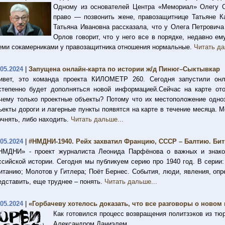
Одному из основателей Центра «Мемориал» Олегу Ор
право — позвонить жене, правозащитнице Татьяне Ка
Татьяна Ивановна рассказала, что у Олега Петровича
Орлов говорит, что у него все в порядке, недавно ем
еми сокамерниками у правозащитника отношения нормальные.
Читать да
.05.2024
|
Запущена онлайн-карта по истории ж/д Пинюг–Сыктывкар
ивет, это команда проекта КИЛОМЕТР 260. Сегодня запустили онл
степенно будет дополняться новой информацией.Сейчас на карте от
чему только проектные объекты? Потому что их местоположение одно
ъекты дороги и лагерные пункты появятся на карте в течение месяца. 
очнять, либо находить.
Читать дальше...
.05.2024
|
#НМДНИ-1940. Рейх захватил Францию, СССР – Балтию. Битв
НМДНИ» - проект журналиста Леонида Парфёнова о важных и знаков
ссийской истории. Сегодня мы публикуем серию про 1940 год. В серии
итанию; Молотов у Гитлера; Поёт Бернес. События, люди, явления, опр
едставить, еще труднее – понять.
Читать дальше...
.05.2024
|
«Горбачеву хотелось доказать, что все разговоры о нов
Как готовился процесс возвращения политзэков из тюр
Александром Даниэлем.