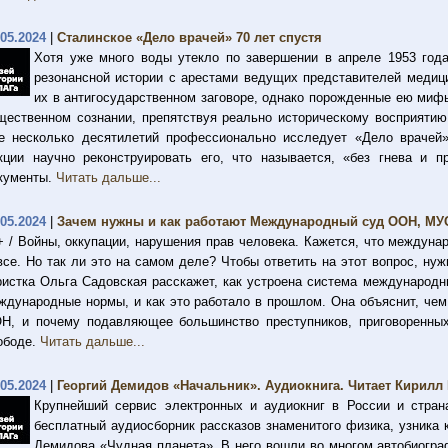
.05.2024
|
Сталинское «Дело врачей» 70 лет спустя
Хотя уже много воды утекло по завершении в апреле 1953 год
резонансной истории с арестами ведущих представителей медиц
их в антигосударственном заговоре, однако порожденные ею миф
щественном сознании, препятствуя реально историческому восприятию
е несколько десятилетий профессионально исследует «Дело врачей»,
кции научно реконструировать его, что называется, «без гнева и 
кументы.
Читать дальше...
.05.2024
|
Зачем нужны и как работают Международный суд ООН, МУС 
+ / Войны, оккупации, нарушения прав человека. Кажется, что междунар
все. Но так ли это на самом деле? Чтобы ответить на этот вопрос, ну
истка Ольга Садовская расскажет, как устроена система международн
ждународные нормы, и как это работало в прошлом. Она объяснит, че
Н, и почему подавляющее большинство преступников, приговоренны
ободе.
Читать дальше...
.05.2024
|
Георгий Демидов «Начальник». Аудиокнига. Читает Кирилл
Крупнейший сервис электронных и аудиокниг в России и стра
бесплатный аудиосборник рассказов знаменитого физика, узника 
Демидова «Чудная планета». В него вошли во многом автобиогра