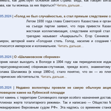
нимать, как действует основной закон страны. Ведь, как говорит Вита
ава, как ты можешь за них бороться?
Читать дальше...
.05.2024
|
«Голод не был случайностью, а стал прямым следствием с
Летом 1930 года глава Советского Казахстана и орга
на съезде партии заявил, что пора привести Каза
жестокая коллективизация, следствием которой стал
трагедию называют «Ашаршылы?». Егор Сенников 
мерон, авторкой книги «Голодная степь. Голод, насилие и создание 
относится имперское и колониальное.
Читать дальше...
.05.2024
|
О «Шаламовском сборнике»
орник начал выходить в Вологде в 1994 году как периодическое изда
тературоведческим) сборникам-спутникам, прежде всего, знаменитому
рлама Шаламова (в конце 1980-х), стало понятно, что он — из пле
торических обстоятельств.
Читать дальше...
.05.2024
|
Недавно волонтеры провели не самую обычную акци
ловецком камне на Лубянской площади
тот камень с территории Соловецкого лагеря особого назначения доста
ллионах жертв тоталитарного режима». Так и написано — Общество 
иквидировано Верховным судом РФ». Эта надпись со временем станов