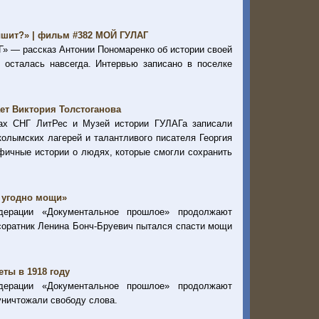
ышит?» | фильм #382 МОЙ ГУЛАГ
Г» — рассказ Антонии Пономаренко об истории своей
е осталась навсегда. Интервью записано в поселке
ет Виктория Толстоганова
нах СНГ ЛитРес и Музей истории ГУЛАГа записали
колымских лагерей и талантливого писателя Георгия
фичные истории о людях, которые смогли сохранить
 угодно мощи»
едерации «Документальное прошлое» продолжают
соратник Ленина Бонч-Бруевич пытался спасти мощи
ты в 1918 году
едерации «Документальное прошлое» продолжают
уничтожали свободу слова.