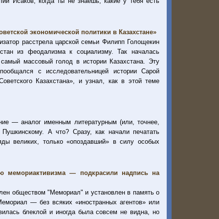
лий Исаков, когда ты не знаешь, какие у тебя есть
оветской экономической политики в Казахстане»
низатор расстрела царской семьи Филипп Голощекин
хстан из феодализма к социализму. Так началась
 самый массовый голод в истории Казахстана. Эту
пообщался с исследовательницей истории Сарой
Советского Казахстана», и узнал, как в этой теме
ние — аналог именным литературным (или, точнее,
 Пушкинскому. А что? Сразу, как начали печатать
яды великих, только «опоздавший» в силу особых
ю мемориактивизма — подкрасили надпись на
влен обществом "Мемориал" и установлен в память о
Мемориал — без всяких «иностранных агентов» или
илась блеклой и иногда была совсем не видна, но