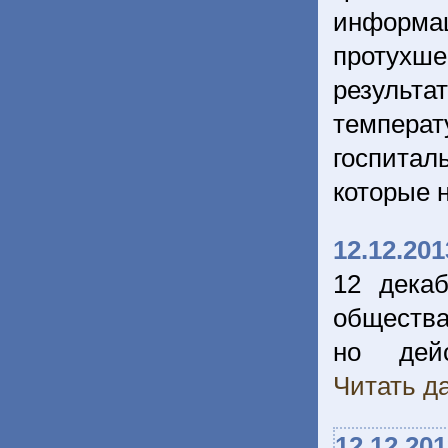
информа
протухш
результ
темпера
госпитал
которые 
12.12.201
12 дека
общества
но дейс
Читать да
12.12.20