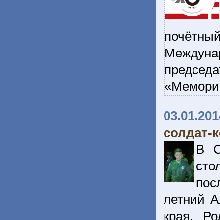
почётны
Междуна
председа
«Мемори
03.01.201
солдат-к
В С
сто
пос
летний А
края. Р