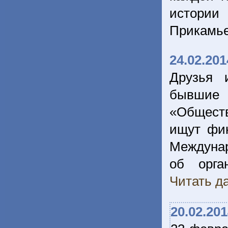
истории
Прикамь
24.02.201
Друзья 
бывшие 
«Обществ
ищут фин
Междуна
об орга
Читать да
20.02.20