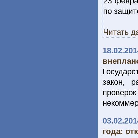
23 февра
по защит
Читать д
18.02.201
внеплан
Государс
закон, 
провер
некоммер
03.02.201
года: от