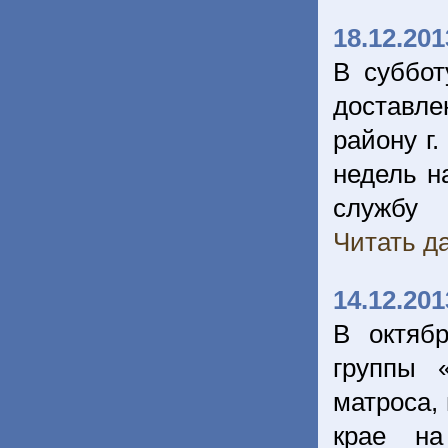
18.12.201
В суббот
доставле
району г.
недель н
службу
Читать да
14.12.201
В октяб
группы 
матроса,
крае на