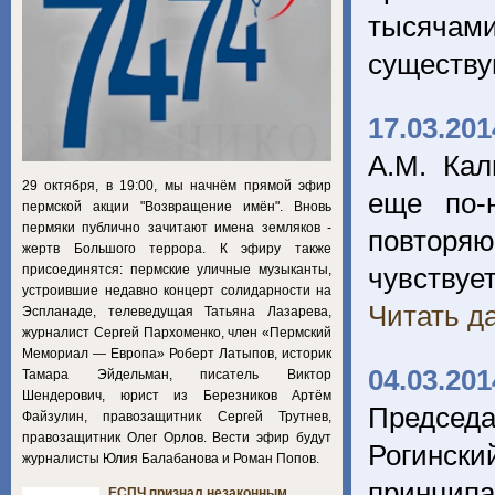
тысячам
существу
17.03.201
А.М. Кал
29 октября, в 19:00, мы начнём прямой эфир
еще по-
пермской акции "Возвращение имён". Вновь
пермяки публично зачитают имена земляков -
повторяю
жертв Большого террора. К эфиру также
присоединятся: пермские уличные музыканты,
чувствует
устроившие недавно концерт солидарности на
Читать да
Эспланаде, телеведущая Татьяна Лазарева,
журналист Сергей Пархоменко, член «Пермский
Мемориал — Европа» Роберт Латыпов, историк
04.03.201
Тамара Эйдельман, писатель Виктор
Шендерович, юрист из Березников Артём
Председ
Файзулин, правозащитник Сергей Трутнев,
правозащитник Олег Орлов. Вести эфир будут
Рогинск
журналисты Юлия Балабанова и Роман Попов.
принципа
ЕСПЧ признал незаконным