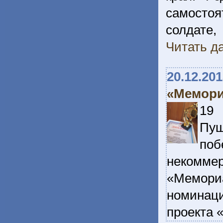
самосто
солдат
Читать да
20.12.20
«Мемори
19 
Пуш
поб
некомм
«Мемори
номинац
проекта 