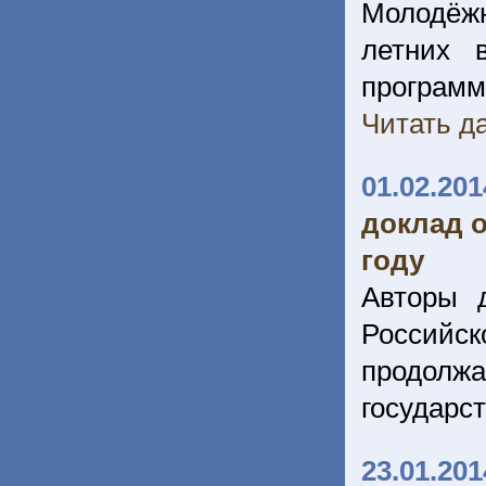
Молодёжн
летних 
программ
Читать да
01.02.201
доклад о
году
Авторы 
Российск
продолжа
государс
23.01.201