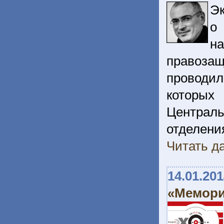
Эк
о
н
правоза
проводил
которых
Централ
отделен
Читать да
14.01.20
«Мемори