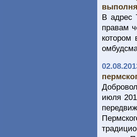
выполня
В адрес 
правам ч
котором 
омбудсм
02.08.201
пермско
Доброво
июля 201
передви
Пермско
традици