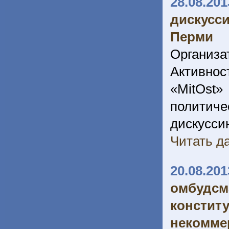
28.08.201
дискусс
Перми
Организа
Активно
«MitOst
политич
дискусси
Читать да
20.08.201
омбуд
констит
неком