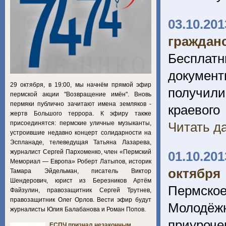
03.10.201
граждан
Бесплатн
документ
29 октября, в 19:00, мы начнём прямой эфир
получили
пермской акции "Возвращение имён". Вновь
пермяки публично зачитают имена земляков -
краевог
жертв Большого террора. К эфиру также
присоединятся: пермские уличные музыканты,
Читать да
устроившие недавно концерт солидарности на
Эспланаде, телеведущая Татьяна Лазарева,
журналист Сергей Пархоменко, член «Пермский
01.10.201
Мемориал — Европа» Роберт Латыпов, историк
октября
Тамара Эйдельман, писатель Виктор
Шендерович, юрист из Березников Артём
Пермск
Файзулин, правозащитник Сергей Трутнев,
правозащитник Олег Орлов. Вести эфир будут
Молодёжн
журналисты Юлия Балабанова и Роман Попов.
приуроче
ЕСПЧ признал незаконным