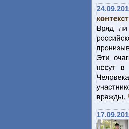
24.09.20
контекс
Вряд ли
российск
пронизыв
Эти очаг
несут в
Человек
участни
вражды.
17.09.20