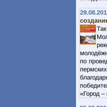
29.08.20
создани
Та
Мо
ре
молодёжн
по прове
пермских
благода
победите
«Город –