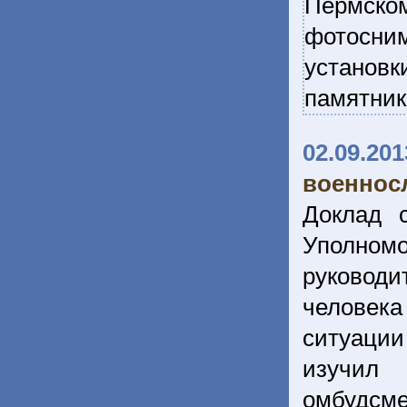
Пермско
фотосним
установк
памятник
02.09.201
военнос
Доклад 
Уполномо
руковод
человек
ситуации
изучил 
омбудсм