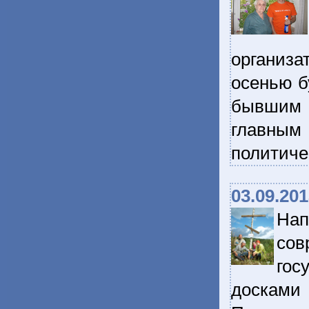
организа
осенью б
бывшим 
главны
политиче
03.09.20
На
сов
гос
досками