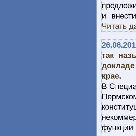
предложи
и внести
Читать д
26.06.20
так наз
докладе
крае.
В Специа
Пермск
констит
некомме
функции 