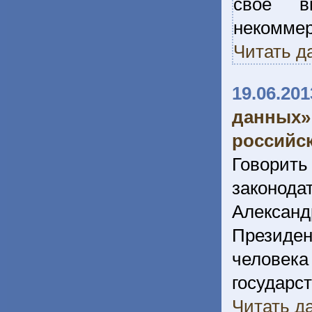
свое в
некомм
Читать д
19.06.201
данных
российс
Говори
законода
Алексан
Президен
человек
госуда
Читать да