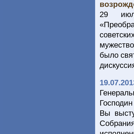
возрожд
29 июл
«Преобра
советски
мужество
было свя
дискусси
19.07.201
Генерал
Господин
Вы выст
Собрани
исполнен