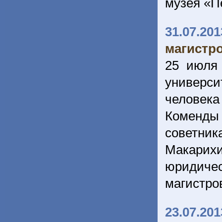
музея «П
31.07.201
магистро
25 июля
универси
человек
Коменды
советн
Макарихи
юридиче
магистро
23.07.201