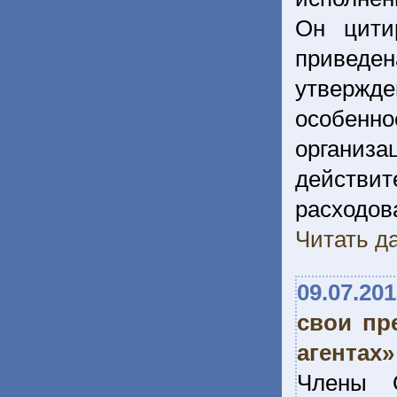
Он цити
приведе
утвержде
особен
органи
действ
расход
Читать да
09.07.20
свои пр
агентах»
Члены О