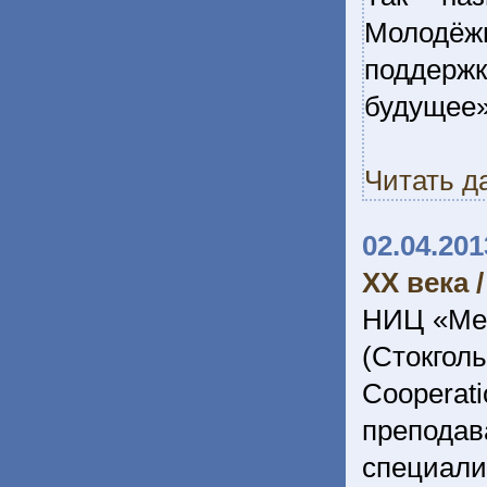
Молодёжн
поддерж
будущее»
Читать д
02.04.201
ХХ века 
НИЦ «Мем
(Стокгол
Cooper
препода
специали