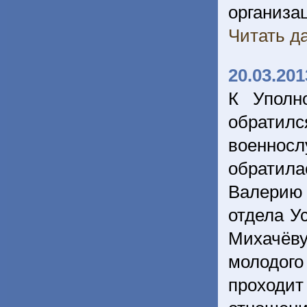
организ
Читать да
20.03.201
К Уполн
обратилс
военнос
обратил
Валерию 
отдела У
Михачёв
молодого
проходит