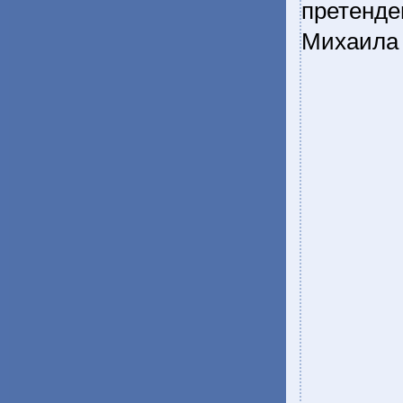
претенд
Михаила 