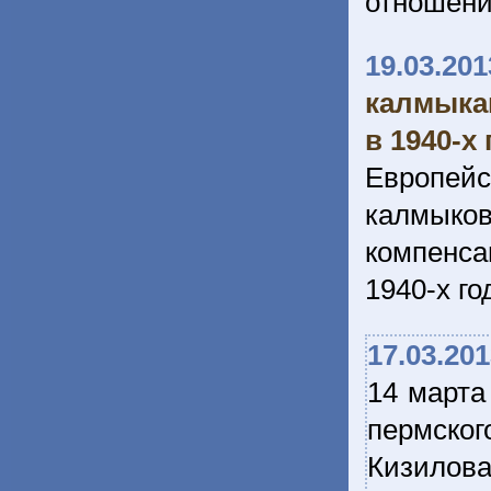
отношени
19.03.201
калмыка
в 1940-х
Европейс
калмыков
компенса
1940-х го
17.03.20
14 марта
пермско
Кизило