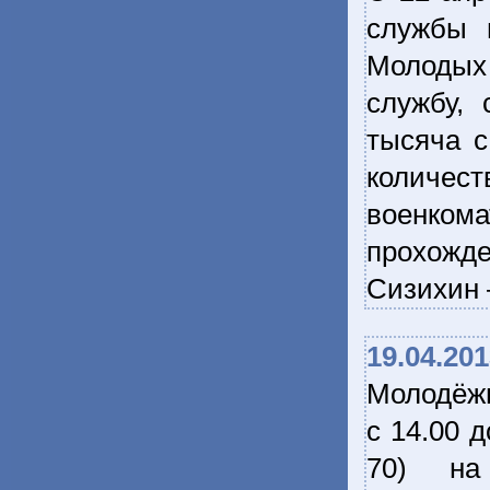
службы 
Молодых
службу, 
тысяча с
количест
военко
прохожде
Сизихин 
19.04.20
Молодёжн
с 14.00 д
70) на