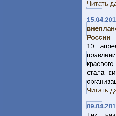
Читать д
15.04.20
внеплан
России
10 апре
правлен
краевог
стала с
организ
Читать д
09.04.20
Так наз