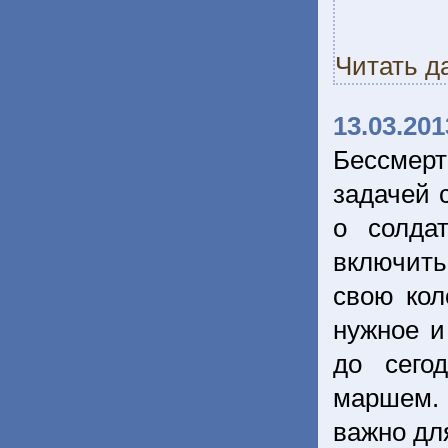
Читать д
13.03.201
Бессмерт
задачей 
о солда
включит
свою кол
нужное и
до сего
маршем. 
важно дл