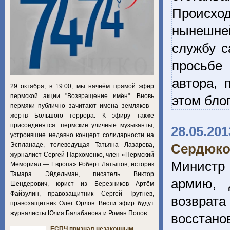
Происхо
нынешне
службу с
просьбе
автора, 
29 октября, в 19:00, мы начнём прямой эфир
пермской акции "Возвращение имён". Вновь
этом бло
пермяки публично зачитают имена земляков -
жертв Большого террора. К эфиру также
присоединятся: пермские уличные музыканты,
28.05.201
устроившие недавно концерт солидарности на
Эспланаде, телеведущая Татьяна Лазарева,
Сердюко
журналист Сергей Пархоменко, член «Пермский
Министр 
Мемориал — Европа» Роберт Латыпов, историк
Тамара Эйдельман, писатель Виктор
армию, 
Шендерович, юрист из Березников Артём
Файзулин, правозащитник Сергей Трутнев,
возврата
правозащитник Олег Орлов. Вести эфир будут
журналисты Юлия Балабанова и Роман Попов.
восста
ЕСПЧ признал незаконным