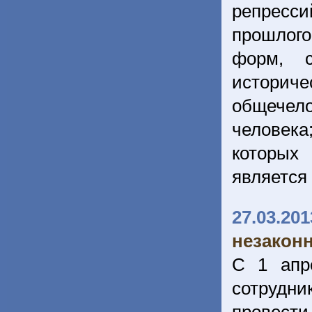
репресси
прошлого
форм, с
историч
общечело
человека
которых
является
27.03.201
незаконн
С 1 апр
сотрудни