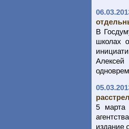
06.03.201
отдельн
В Госдум
школах о
инициат
Алексей
одноврем
05.03.201
расстре
5 марта
агентств
издание 