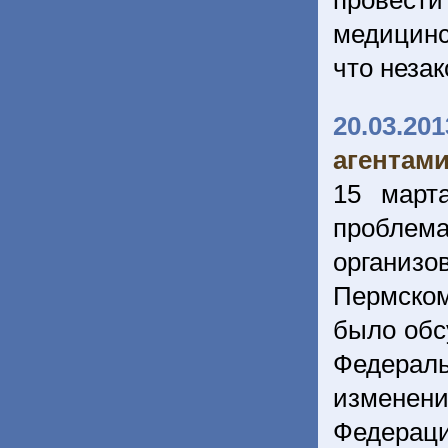
провес
медицин
что неза
20.03.201
агентам
15 март
пробле
организ
Пермском
было обс
Федерал
изменен
Федераци