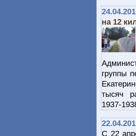
24.04.20
на 12 ки
Админис
группы п
Екатерин
тысяч р
1937-193
22.04.20
С 22 апр