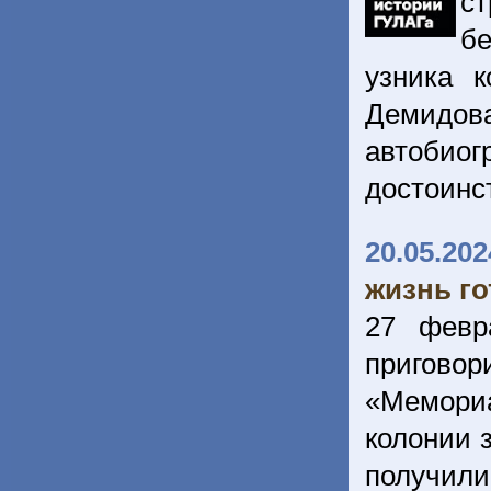
с
бе
узника к
Демидов
автобиог
достоинс
20.05.202
жизнь го
27 февр
приговор
«Мемори
колонии 
получили