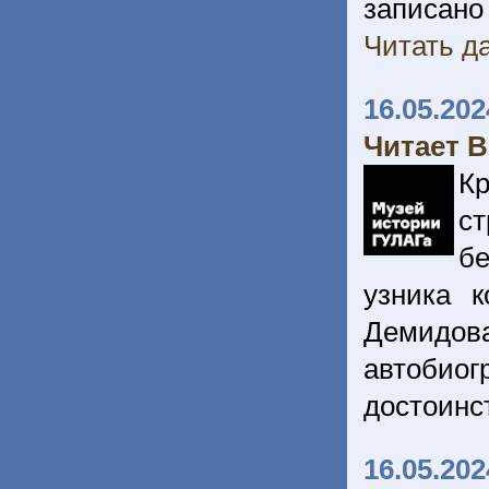
записано 
Читать да
16.05.202
Читает 
Кр
с
бе
узника к
Демидов
автобиог
достоинс
16.05.202