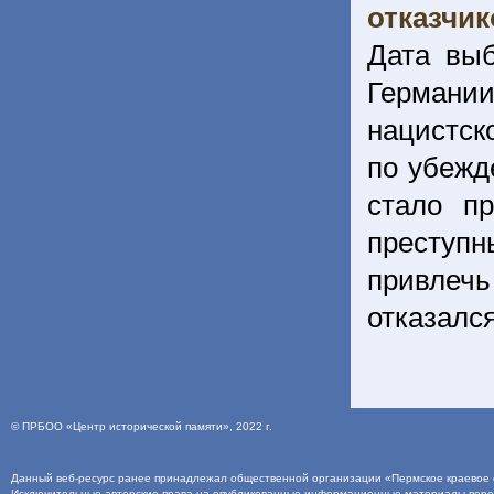
отказчи
Дата выб
Германии
нацистск
по убежд
стало п
преступн
привлечь
отказалс
©
ПРБОО «Центр исторической памяти»
, 2022 г.
Данный веб-ресурс ранее принадлежал общественной организации «Пермское краевое о
Исключительные авторские права на опубликованные информационные материалы пер