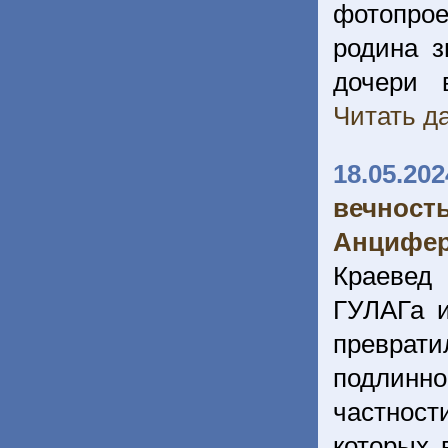
фотопрое
родина з
дочери 
Читать да
18.05.202
вечност
Анцифе
Краевед
ГУЛАГа и
преврати
подлинно
частност
которых