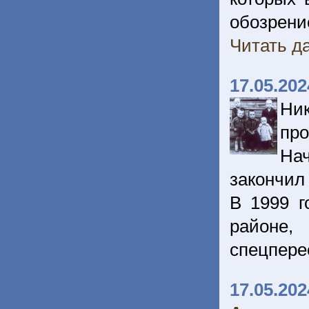
обозрени
Читать да
17.05.202
Ни
про
На
закончил
В 1999 г
районе,
спецпере
17.05.202