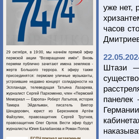
уже нет,
хризанте
часов ст
Дмитриев
29 октября, в 19:00, мы начнём прямой эфир
22.05.202
пермской акции "Возвращение имён". Вновь
пермяки публично зачитают имена земляков -
Штази —
жертв Большого террора. К эфиру также
присоединятся: пермские уличные музыканты,
существ
устроившие недавно концерт солидарности на
расстре
Эспланаде, телеведущая Татьяна Лазарева,
журналист Сергей Пархоменко, член «Пермский
панелек
Мемориал — Европа» Роберт Латыпов, историк
Тамара Эйдельман, писатель Виктор
Германии
Шендерович, юрист из Березников Артём
Файзулин, правозащитник Сергей Трутнев,
кабинет
правозащитник Олег Орлов. Вести эфир будут
наказыва
журналисты Юлия Балабанова и Роман Попов.
ЕСПЧ признал незаконным