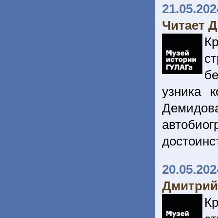
21.05.202
Читает 
Кр
с
бе
узника к
Демидов
автобиог
достоинс
20.05.202
Дмитрий
Кр