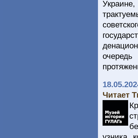
Украине
трактуем
советс
государ
денацио
очередь
протяжен
18.05.202
Читает 
Кр
с
бе
узника к