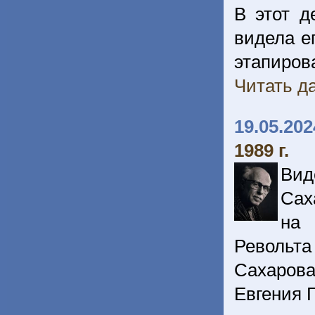
В этот д
видела е
этапиро
Читать да
19.05.202
1989 г.
Вид
Сах
на 
Револьта
Сахарова
Евгения 