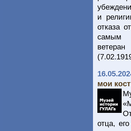
убеждени
и религ
отказа о
самым и
ветеран
(7.02.191
16.05.202
мои кост
М
«
О
отца, ег