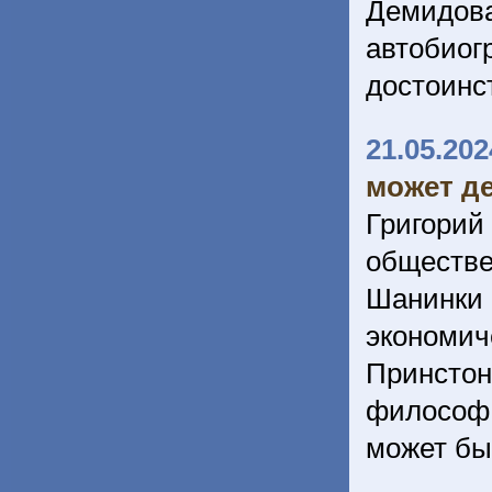
Демидов
автобиог
достоинс
21.05.202
может де
Григори
обществ
Шанинк
экономи
Принстонс
философ 
может бы