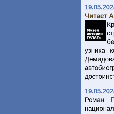
19.05.202
Читает 
Кр
с
бе
узника к
Демидов
автобиог
достоинс
19.05.202
Роман П
национа