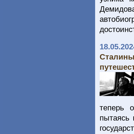
Демидов
автобиог
достоинс
18.05.202
Сталин
путешес
теперь 
пытаясь 
государ