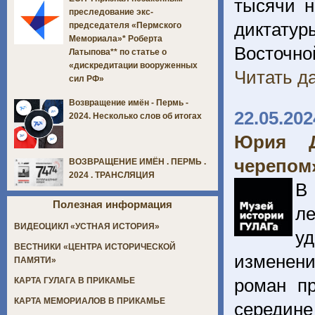
тысячи н
преследование экс-
диктату
председателя «Пермского
Мемориала»* Роберта
Восточн
Латыпова** по статье о
«дискредитации вооруженных
Читать да
сил РФ»
Возвращение имён - Пермь -
22.05.202
2024. Несколько слов об итогах
Юрия Д
черепом
ВОЗВРАЩЕНИЕ ИМЁН . ПЕРМЬ .
2024 . ТРАНСЛЯЦИЯ
В 
Полезная информация
ле
ВИДЕОЦИКЛ «УСТНАЯ ИСТОРИЯ»
уд
ВЕСТНИКИ «ЦЕНТРА ИСТОРИЧЕСКОЙ
изменени
ПАМЯТИ»
роман п
КАРТА ГУЛАГА В ПРИКАМЬЕ
КАРТА МЕМОРИАЛОВ В ПРИКАМЬЕ
середин