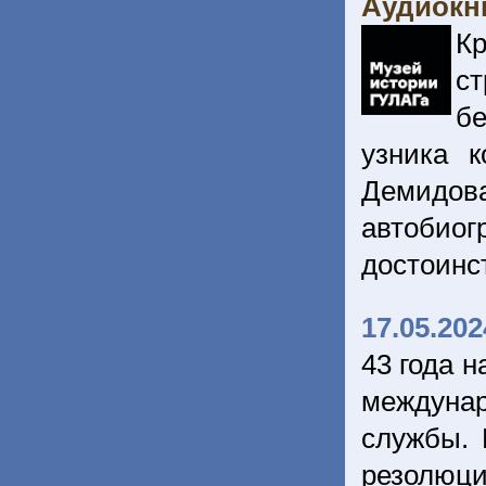
Аудиокни
Кр
с
бе
узника к
Демидов
автобиог
достоинс
17.05.202
43 года н
междунар
службы. 
резолюц