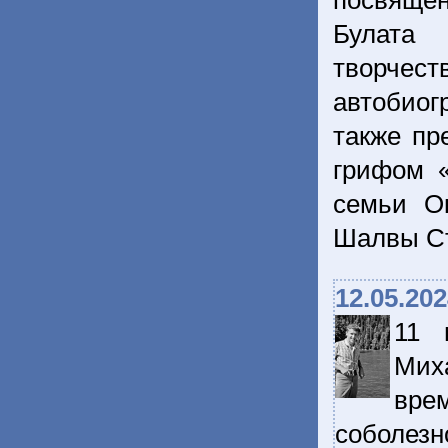
посвящен
Булата 
творче
автобио
также пр
грифом «
семьи О
Шалвы С
12.05.20
11 
Мих
вре
соболез