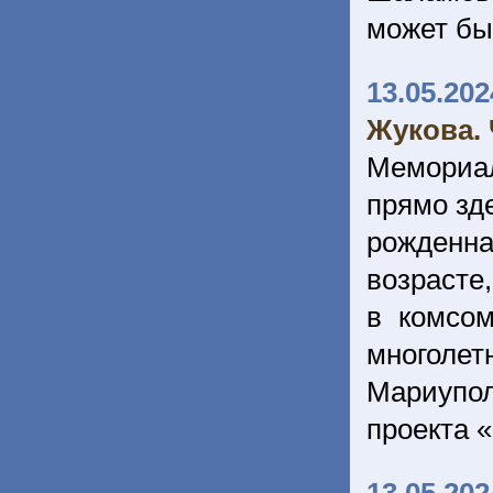
может бы
13.05.202
Жукова. 
Мемориал
прямо зд
рожденна
возрасте,
в комсом
многолет
Мариупо
проекта 