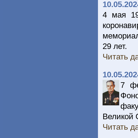
10.05.202
4 мая 1
коронави
мемориал
29 лет.
Читать да
10.05.202
7 ф
Фоно
факу
Великой 
Читать да