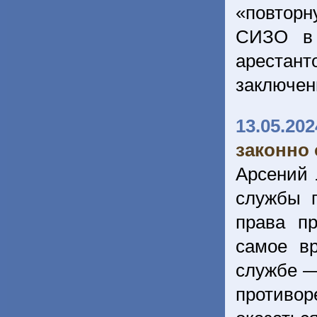
«повтор
СИЗО в 
арестан
заключен
13.05.202
законно 
Арсений 
службы 
права п
самое в
службе —
противор