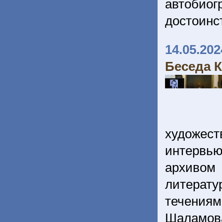
автобиог
достоинс
14.05.202
Беседа 
художес
интервью
архивом 
литерат
течениям
Шаламов