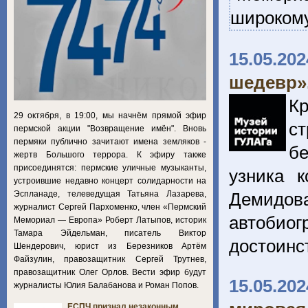
широкому
15.05.202
шедевр».
Кр
29 октября, в 19:00, мы начнём прямой эфир
с
пермской акции "Возвращение имён". Вновь
пермяки публично зачитают имена земляков -
бе
жертв Большого террора. К эфиру также
присоединятся: пермские уличные музыканты,
узника к
устроившие недавно концерт солидарности на
Эспланаде, телеведущая Татьяна Лазарева,
Демидов
журналист Сергей Пархоменко, член «Пермский
автобиог
Мемориал — Европа» Роберт Латыпов, историк
Тамара Эйдельман, писатель Виктор
достоинс
Шендерович, юрист из Березников Артём
Файзулин, правозащитник Сергей Трутнев,
правозащитник Олег Орлов. Вести эфир будут
15.05.202
журналисты Юлия Балабанова и Роман Попов.
ЕСПЧ признал незаконным