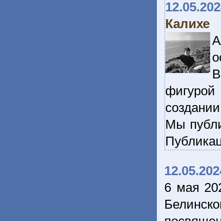
12.05.20
Калихе
А
о
В
фигурой
создании
Мы публи
Публикац
12.05.202
6 мая 20
Белинско