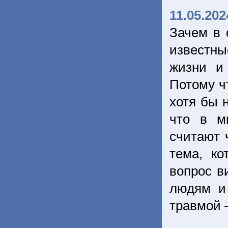
11.05.202
Зачем в 
известны
жизни и
Потому ч
хотя бы 
что в м
считают 
тема, ко
вопрос в
людям и
травмой 