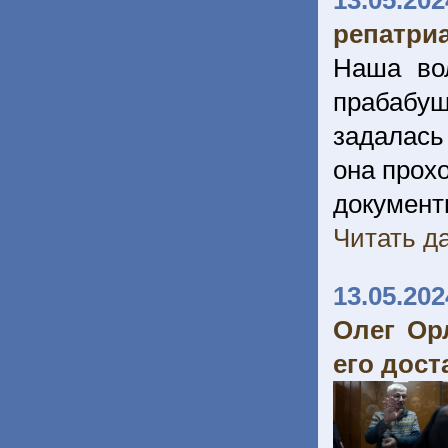
13.05.202
репатри
Наша во
прабабуш
задалась
она прох
документ
Читать да
13.05.202
Олег Ор
его дост