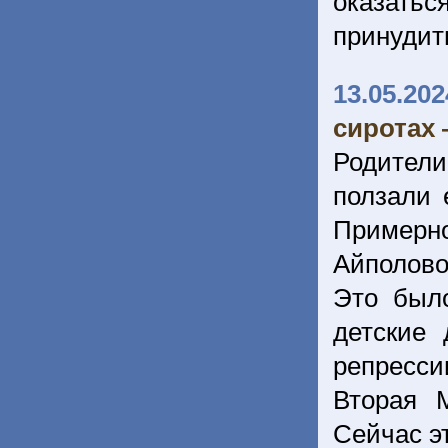
оказать
принудит
13.05.202
сиротах 
Родители
ползали 
Примерно
Айполово
Это был
детские 
репресси
Вторая 
Сейчас э