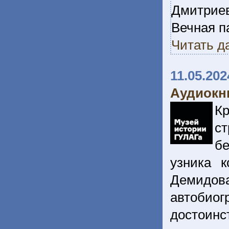
Дмитриев
Вечная п
Читать д
11.05.202
Аудиокни
Кр
с
бе
узника к
Демидов
автобиог
достоинс