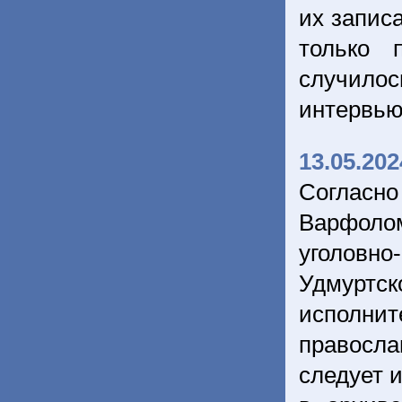
их запис
только 
случило
интервью
13.05.202
Согласн
Варфоло
уголов
Удмуртс
исполни
правосла
следует 