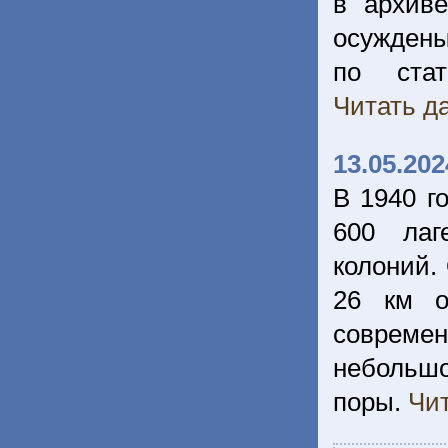
в архив
осуждены
по ста
Читать да
13.05.202
В 1940 г
600 лаг
колоний. 
26 км о
совреме
небольшо
поры.
Чит