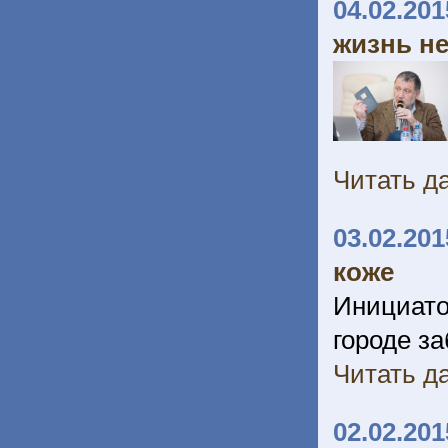
04.02.201
жизнь н
Читать да
03.02.201
коже
Инициато
городе з
Читать да
02.02.201