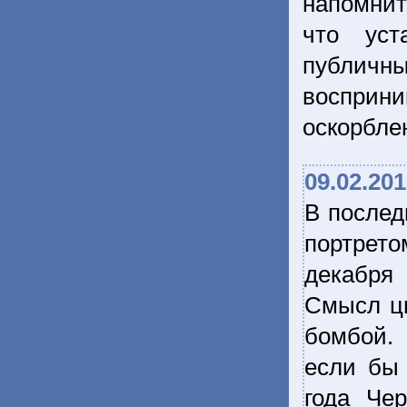
напомнит
что уст
публичн
восприн
оскорбл
09.02.20
В послед
портрето
декабря 
Смысл ци
бомбой. 
если бы 
года Че