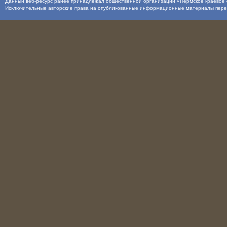
Данный веб-ресурс ранее принадлежал общественной организации «Пермское краевое о
Исключительные авторские права на опубликованные информационные материалы пер