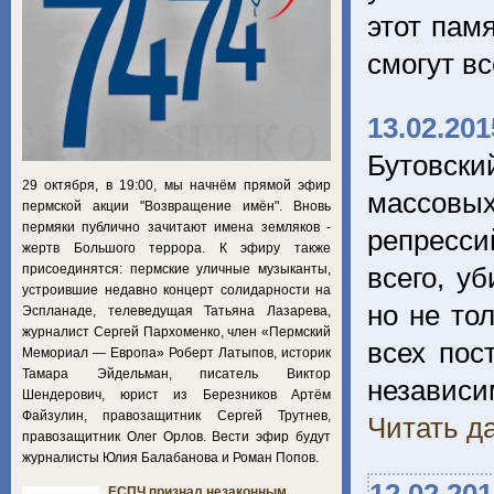
этот пам
смогут в
13.02.201
Бутовски
29 октября, в 19:00, мы начнём прямой эфир
массовы
пермской акции "Возвращение имён". Вновь
пермяки публично зачитают имена земляков -
репресси
жертв Большого террора. К эфиру также
присоединятся: пермские уличные музыканты,
всего, у
устроившие недавно концерт солидарности на
но не то
Эспланаде, телеведущая Татьяна Лазарева,
журналист Сергей Пархоменко, член «Пермский
всех пос
Мемориал — Европа» Роберт Латыпов, историк
Тамара Эйдельман, писатель Виктор
независ
Шендерович, юрист из Березников Артём
Файзулин, правозащитник Сергей Трутнев,
Читать да
правозащитник Олег Орлов. Вести эфир будут
журналисты Юлия Балабанова и Роман Попов.
ЕСПЧ признал незаконным