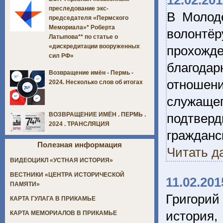
12.02.20
преследование экс-
В Молод
председателя «Пермского
Мемориала»* Роберта
волонтё
Латыпова** по статье о
«дискредитации вооруженных
прохожде
сил РФ»
благода
Возвращение имён - Пермь -
отношен
2024. Несколько слов об итогах
служащег
подтвер
ВОЗВРАЩЕНИЕ ИМЁН . ПЕРМЬ .
2024 . ТРАНСЛЯЦИЯ
гражданс
Полезная информация
Читать д
ВИДЕОЦИКЛ «УСТНАЯ ИСТОРИЯ»
ВЕСТНИКИ «ЦЕНТРА ИСТОРИЧЕСКОЙ
11.02.201
ПАМЯТИ»
Григори
КАРТА ГУЛАГА В ПРИКАМЬЕ
история,
КАРТА МЕМОРИАЛОВ В ПРИКАМЬЕ