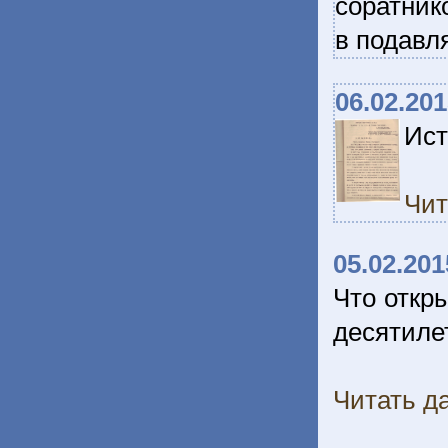
соратник
в подавл
06.02.20
Ист
Чит
05.02.201
Что откр
десятиле
Читать да