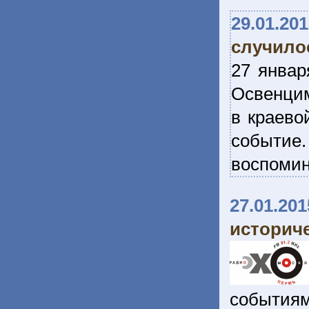
29.01.20
случило
27 январ
Освенцим
в краево
событие.
воспоми
27.01.201
историче
события