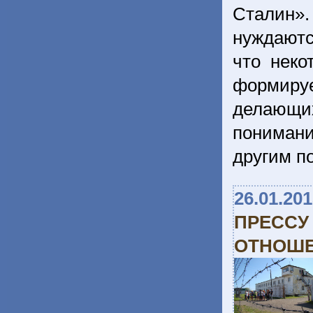
Сталин».
нуждаютс
что неко
формиру
делающи
понимани
другим п
26.01.20
ПРЕССУ
ОТНОШЕ