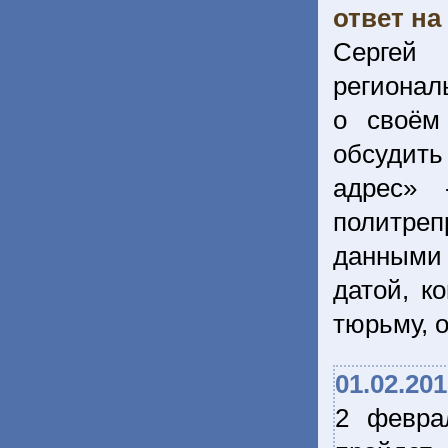
ответ на
Сергей
регионал
о своём
обсудит
адрес» 
политре
данными 
датой, к
тюрьму, о
01.02.20
2 февра