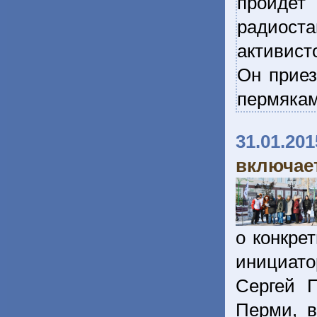
пройдет
радиост
активист
Он приез
пермякам
31.01.201
включае
о конкре
инициат
Сергей 
Перми, в