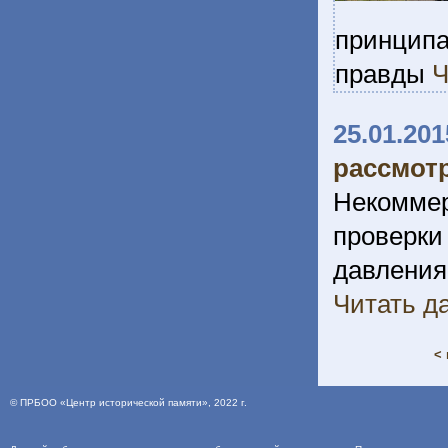
принципа
правды
Ч
25.01.201
рассмот
Некомме
проверк
давления
Читать да
< 
©
ПРБОО «Центр исторической памяти»
, 2022 г.