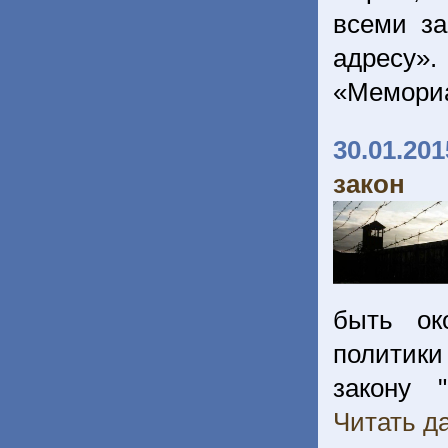
всеми з
адресу».
«Мемориа
30.01.201
закон
быть ок
политики
закону 
Читать да