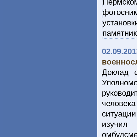
Пермско
фотосним
установк
памятник
02.09.201
военнос
Доклад 
Уполномо
руковод
человек
ситуации
изучил 
омбудсм