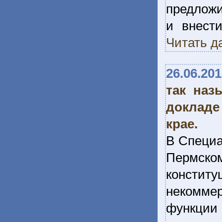
предложи
и внести
Читать д
26.06.20
так наз
докладе
крае.
В Специа
Пермск
констит
некомме
функции 