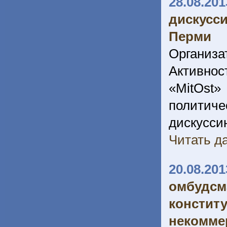
28.08.201
дискусс
Перми
Организа
Активно
«MitOst
политич
дискусси
Читать да
20.08.201
омбуд
констит
неком