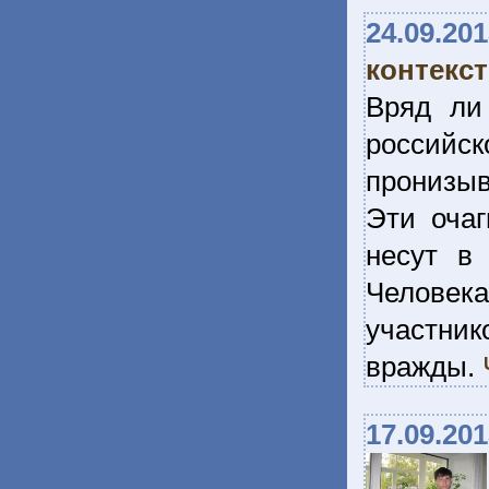
24.09.20
контекс
Вряд ли
российск
пронизыв
Эти очаг
несут в
Человек
участни
вражды.
17.09.20