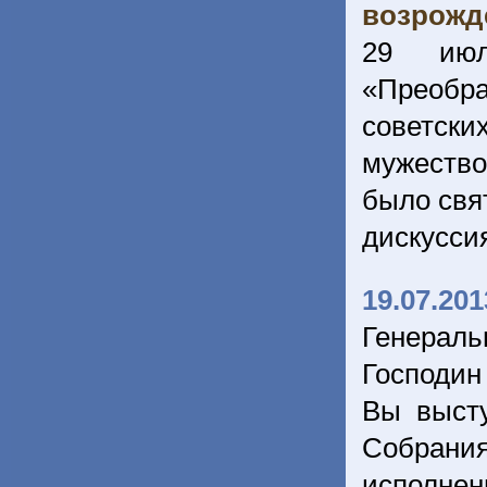
возрожд
29 июл
«Преобра
советски
мужество
было свя
дискусси
19.07.201
Генерал
Господин
Вы выст
Собрани
исполнен