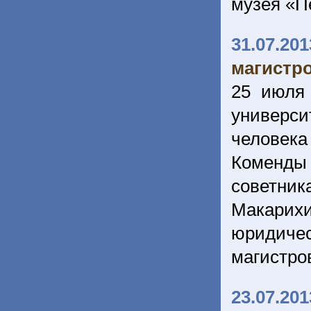
музея «П
31.07.201
магистро
25 июля
универси
человек
Коменды
советн
Макарихи
юридиче
магистро
23.07.201