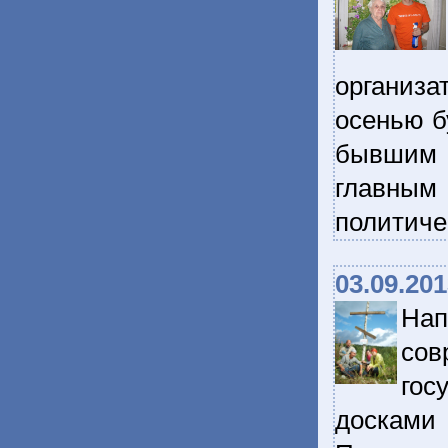
организа
осенью б
бывшим 
главны
политиче
03.09.20
На
сов
гос
досками