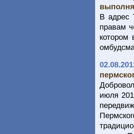
выполня
В адрес 
правам ч
котором 
омбудсм
02.08.201
пермско
Доброво
июля 201
передви
Пермско
традици