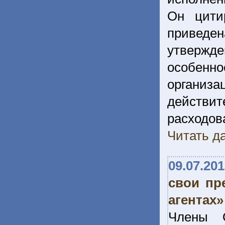
Он цити
приведе
утвержде
особен
органи
действ
расход
Читать да
09.07.20
свои пр
агентах»
Члены О