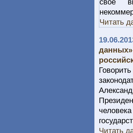
свое в
некомм
Читать д
19.06.201
данных
российс
Говори
законода
Алексан
Президен
человек
госуда
Читать да