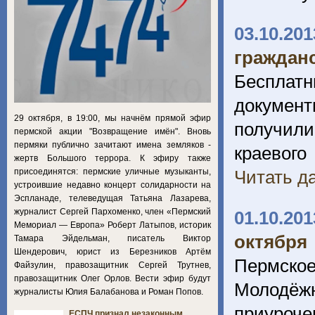
03.10.201
граждан
Бесплатн
документ
29 октября, в 19:00, мы начнём прямой эфир
получили
пермской акции "Возвращение имён". Вновь
пермяки публично зачитают имена земляков -
краевог
жертв Большого террора. К эфиру также
присоединятся: пермские уличные музыканты,
Читать да
устроившие недавно концерт солидарности на
Эспланаде, телеведущая Татьяна Лазарева,
журналист Сергей Пархоменко, член «Пермский
01.10.201
Мемориал — Европа» Роберт Латыпов, историк
октября
Тамара Эйдельман, писатель Виктор
Шендерович, юрист из Березников Артём
Пермск
Файзулин, правозащитник Сергей Трутнев,
правозащитник Олег Орлов. Вести эфир будут
Молодёжн
журналисты Юлия Балабанова и Роман Попов.
приуроче
ЕСПЧ признал незаконным