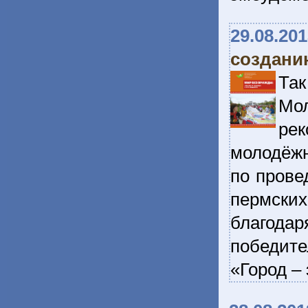
29.08.20
создани
Та
Мо
ре
молодёжн
по прове
пермских
благода
победите
«Город –