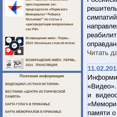
преследование экс-
решител
председателя «Пермского
Мемориала»* Роберта
симпати
Латыпова** по статье о
направл
«дискредитации вооруженных
сил РФ»
реабили
Возвращение имён - Пермь -
оправда
2024. Несколько слов об итогах
Читать да
ВОЗВРАЩЕНИЕ ИМЁН . ПЕРМЬ .
2024 . ТРАНСЛЯЦИЯ
11.02.201
Информир
Полезная информация
«Видео».
ВИДЕОЦИКЛ «УСТНАЯ ИСТОРИЯ»
ВЕСТНИКИ «ЦЕНТРА ИСТОРИЧЕСКОЙ
и видео
ПАМЯТИ»
«Мемори
КАРТА ГУЛАГА В ПРИКАМЬЕ
памяти о
КАРТА МЕМОРИАЛОВ В ПРИКАМЬЕ