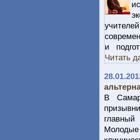
и
э
учител
современ
и подго
Читать д
28.01.201
альтерн
В Самар
призывни
главный
Молодые