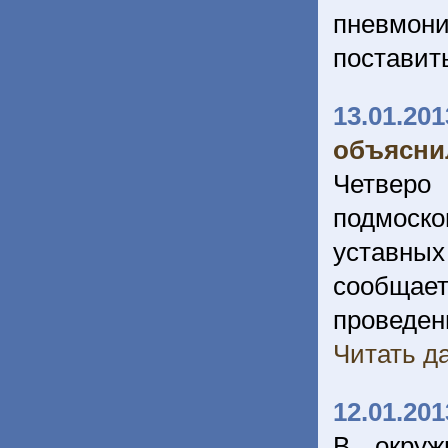
пневмон
поставить
13.01.201
объясни
Четверо
подмоск
уставны
сообщае
проведен
Читать да
12.01.201
В окруж