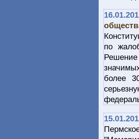
16.01.20
обществ
Конститу
по жало
Решение
значимых
более 3
серьезну
федераль
15.01.20
Пермско