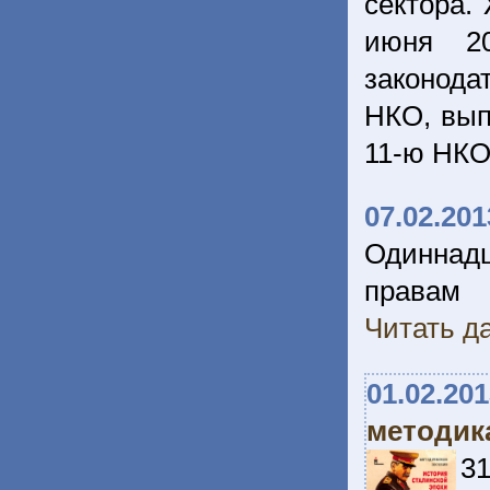
сектора.
июня 2
законода
НКО, вып
11-ю НКО
07.02.201
Одиннад
правам 
Читать да
01.02.20
методик
3