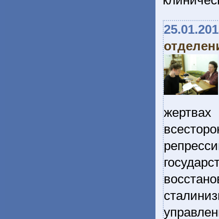
клиничес
25.01.20
отделен
жертва
всестор
репресс
государс
восстан
сталини
управле