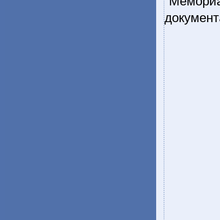
"Мемор
документ