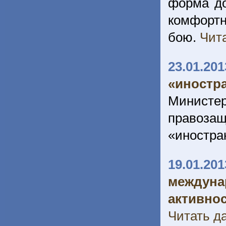
форма до
комфортн
бою.
Чита
23.01.201
«иностр
Министер
правоза
«иностра
19.01.201
междун
активнос
Читать да