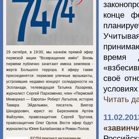
законопр
конце ф
планируе
Учитыва
принима
29 октября, в 19:00, мы начнём прямой эфир
время 
пермской акции "Возвращение имён". Вновь
пермяки публично зачитают имена земляков -
«взбесив
жертв Большого террора. К эфиру также
присоединятся: пермские уличные музыканты,
своё отн
устроившие недавно концерт солидарности на
услови
Эспланаде, телеведущая Татьяна Лазарева,
журналист Сергей Пархоменко, член «Пермский
Читать да
Мемориал — Европа» Роберт Латыпов, историк
Тамара Эйдельман, писатель Виктор
Шендерович, юрист из Березников Артём
11.02.201
Файзулин, правозащитник Сергей Трутнев,
правозащитник Олег Орлов. Вести эфир будут
«завинчи
журналисты Юлия Балабанова и Роман Попов.
Российс
ЕСПЧ признал незаконным