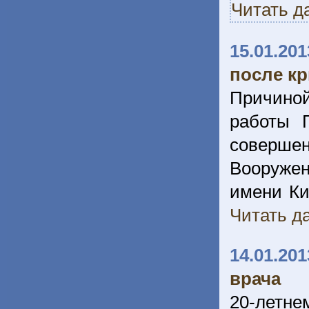
Читать д
15.01.201
после к
Причино
работы 
соверше
Вооружен
имени Ки
Читать да
14.01.201
врача
20-летн