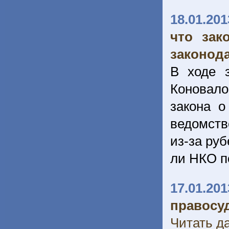
18.01.201
что зак
законод
В ходе 
Коновало
закона о
ведомств
из-за руб
ли НКО п
17.01.201
правосуд
Читать да