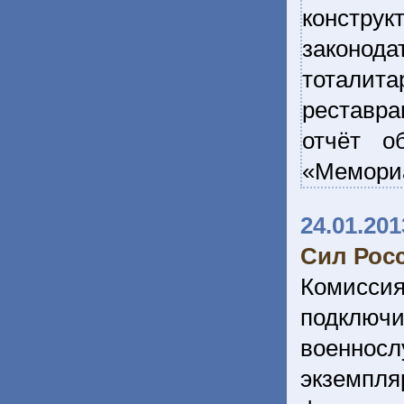
констр
законо
тоталита
реставра
отчёт о
«Мемориа
24.01.201
Сил Рос
Комиссия
подключ
военнос
экземпля