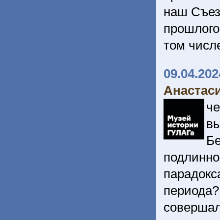
наш Съезд
прошлого
том числ
09.04.202
Анастас
ч
в
Бе
подлин
парадокс
периода?
совершал