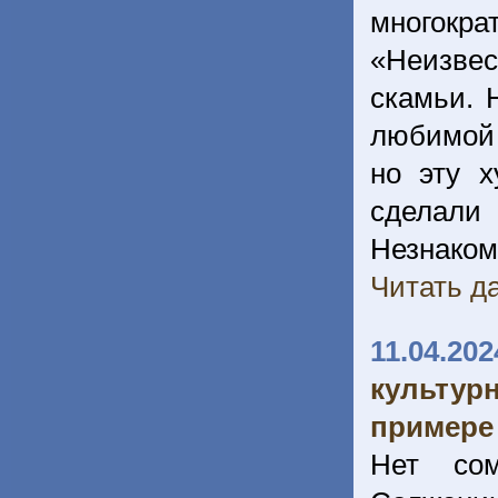
многокр
«Неизвес
скамьи. 
любимой 
но эту х
сделали
Незнаком
Читать да
11.04.202
культур
примере
Нет со