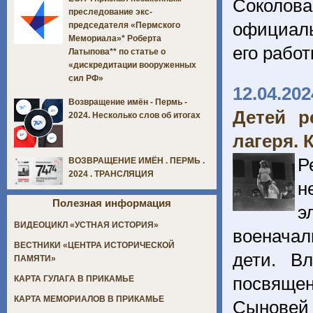
Соколова
преследование экс-
официаль
председателя «Пермского
Мемориала»* Роберта
его рабо
Латыпова** по статье о
«дискредитации вооруженных
сил РФ»
12.04.202
Возвращение имён - Пермь -
Детей р
2024. Несколько слов об итогах
лагеря. 
Р
ВОЗВРАЩЕНИЕ ИМЁН . ПЕРМЬ .
2024 . ТРАНСЛЯЦИЯ
н
Полезная информация
э
ВИДЕОЦИКЛ «УСТНАЯ ИСТОРИЯ»
военачал
ВЕСТНИКИ «ЦЕНТРА ИСТОРИЧЕСКОЙ
дети. В
ПАМЯТИ»
посвяще
КАРТА ГУЛАГА В ПРИКАМЬЕ
КАРТА МЕМОРИАЛОВ В ПРИКАМЬЕ
Сыновей