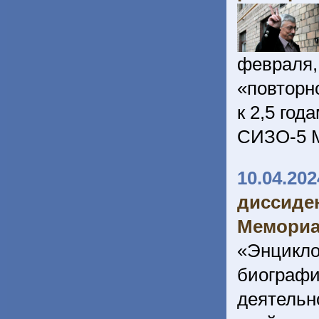
февраля,
«повторн
к 2,5 го
СИЗО-5 
10.04.202
диссид
Мемориа
«Энцикл
биографи
деятельн