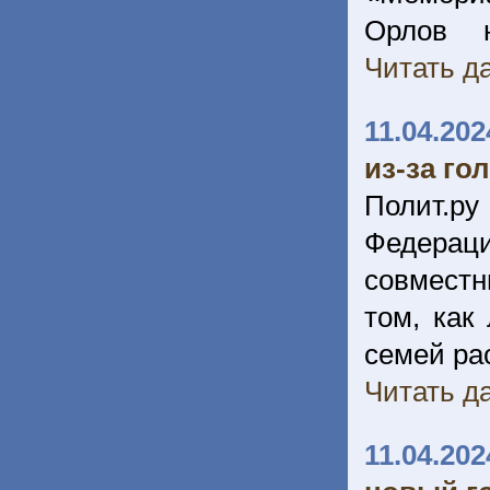
Орлов 
Читать да
11.04.202
из-за го
Полит.ру
Федерац
совместн
том, как
семей ра
Читать да
11.04.202