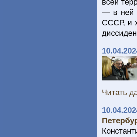
всей тер
— в ней 
СССР, и 
диссиден
10.04.202
Читать да
10.04.202
Петербу
Констан