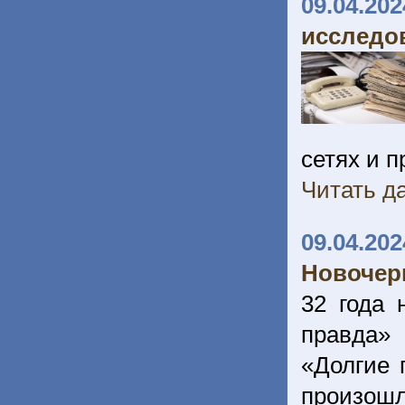
09.04.202
исследо
сетях и 
Читать да
09.04.202
Новочер
32 года 
правда»
«Долгие 
произошл