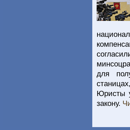
национа
компенс
согласи
минсоцра
для пол
станицах
Юристы у
закону.
Чи