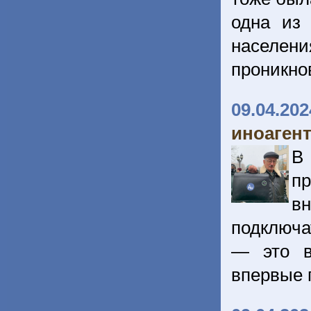
одна из
населен
проникно
09.04.202
иноаген
В
п
в
подключа
— это в
впервые 