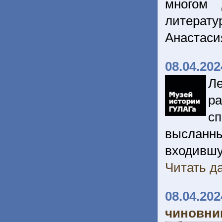
многом 
литерат
Анастаси
08.04.202
Ле
р
с
высланны
входившую
Читать да
08.04.202
чиновни