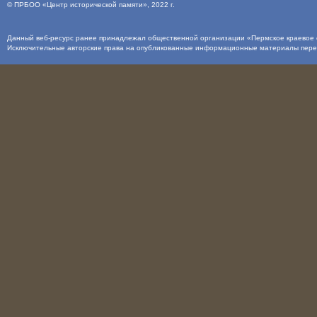
©
ПРБОО «Центр исторической памяти»
, 2022 г.
Данный веб-ресурс ранее принадлежал общественной организации «Пермское краевое о
Исключительные авторские права на опубликованные информационные материалы пер