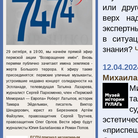
или дру
верх на
экспертн
в ситуац
знания?
29 октября, в 19:00, мы начнём прямой эфир
пермской акции "Возвращение имён". Вновь
пермяки публично зачитают имена земляков -
12.04.202
жертв Большого террора. К эфиру также
присоединятся: пермские уличные музыканты,
Михаила
устроившие недавно концерт солидарности на
М
Эспланаде, телеведущая Татьяна Лазарева,
журналист Сергей Пархоменко, член «Пермский
та
Мемориал — Европа» Роберт Латыпов, историк
Тамара Эйдельман, писатель Виктор
с
Шендерович, юрист из Березников Артём
Файзулин, правозащитник Сергей Трутнев,
эстетиче
правозащитник Олег Орлов. Вести эфир будут
«приспе
журналисты Юлия Балабанова и Роман Попов.
ЕСПЧ признал незаконным