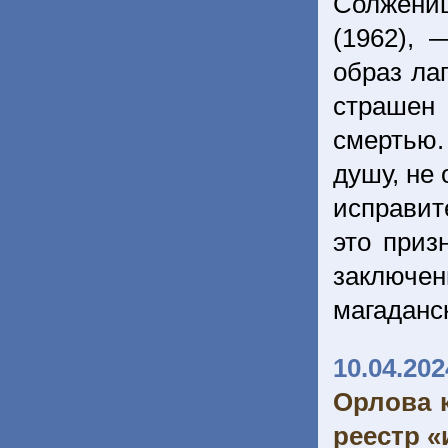
Солжени
(1962), 
образ ла
страшен
смертью.
душу, не 
исправит
это приз
заключе
магаданс
10.04.202
Орлова 
реестр «