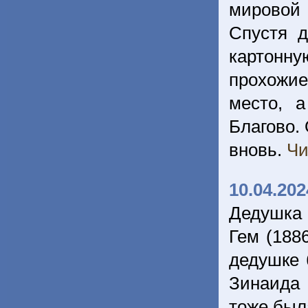
мировой 
Спустя д
картонн
прохожие
место, 
Благово.
вновь.
Чи
10.04.202
Дедушка 
Гем (188
дедушке 
Зинаида 
тоже был