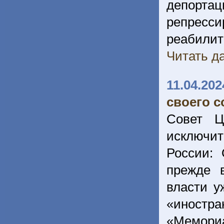
депорта
репрес
реабили
Читать да
11.04.202
своего с
Совет Ц
исключи
России:
прежде 
власти у
«иностра
«Мемориа