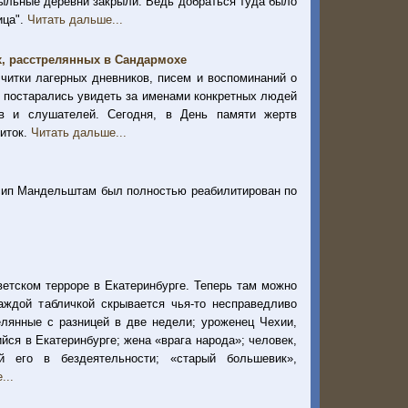
ыльные деревни закрыли. Ведь добраться туда было
ица".
Читать дальше...
х, расстрелянных в Сандармохе
читки лагерных дневников, писем и воспоминаний о
 постарались увидеть за именами конкретных людей
в и слушателей. Сегодня, в День памяти жертв
читок.
Читать дальше...
Осип Мандельштам был полностью реабилитирован по
етском терроре в Екатеринбурге. Теперь там можно
аждой табличкой скрывается чья-то несправедливо
елянные с разницей в две недели; уроженец Чехии,
ся в Екатеринбурге; жена «врага народа»; человек,
ий его в бездеятельности; «старый большевик»,
...