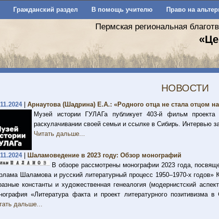
Гражданский раздел
В помощь учителю
Право на альтер
Пермская региональная благот
«Це
НОВОСТИ
.11.2024
|
Арнаутова (Шадрина) Е.А.: «Родного отца не стала отцом 
Музей истории ГУЛАГа публикует 403-й фильм проект
раскулачивании своей семьи и ссылке в Сибирь. Интервью за
Читать дальше...
.11.2024
|
Шаламоведение в 2023 году: Обзор монографий
В обзоре рассмотрены монографии 2023 года, посвящ
рлама Шаламова и русский литературный процесс 1950–1970-х годов» 
разные константы и художественная генеалогия (модернистский аспек
нография «Литература факта и проект литературного позитивизма в
тать дальше...