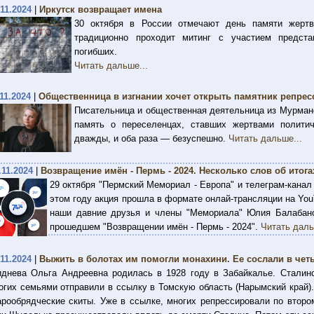
.11.2024
|
Иркутск возвращает имена
30 октября в России отмечают день памяти жертв
традиционно проходит митинг с участием представ
погибших.
Читать дальше...
.11.2024
|
Общественница в изгнании хочет открыть памятник репр
Писательница и общественная деятельница из Мурман
память о переселенцах, ставших жертвами политич
дважды, и оба раза — безуспешно.
Читать дальше...
.11.2024
|
Возвращение имён - Пермь - 2024. Несколько слов об итога
29 октября "Пермский Мемориал - Европа" и телеграм-канал
этом году акция прошла в формате онлай-трансляции на Yo
наши давние друзья и члены "Мемориала" Юлия Балабано
прошедшем "Возвращении имён - Пермь - 2024".
Читать даль
.11.2024
|
Выжить в болотах им помогли монахини. Ее сослали в чет
иднева Ольга Андреевна родилась в 1928 году в Забайкалье. Сталинс
огих семьями отправили в ссылку в Томскую область (Нарымский край). 
арообрядческие скиты. Уже в ссылке, многих репрессировали по второ