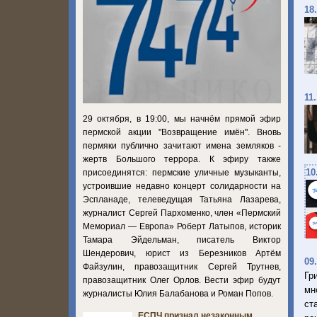
18
11
29 октября, в 19:00, мы начнём прямой эфир
пермской акции "Возвращение имён". Вновь
пермяки публично зачитают имена земляков -
жертв Большого террора. К эфиру также
10
присоединятся: пермские уличные музыканты,
устроившие недавно концерт солидарности на
Эспланаде, телеведущая Татьяна Лазарева,
журналист Сергей Пархоменко, член «Пермский
Мемориал — Европа» Роберт Латыпов, историк
Тамара Эйдельман, писатель Виктор
Шендерович, юрист из Березников Артём
09
Файзулин, правозащитник Сергей Трутнев,
Гр
правозащитник Олег Орлов. Вести эфир будут
мн
журналисты Юлия Балабанова и Роман Попов.
ст
ЕСПЧ признал незаконным