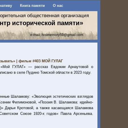
нативу
Книга памяти
О нас
ворительная общественная организация
нтр исторической памяти»
e-mail:
histmemory59@gmail.com
называть» | фильм #403 МОЙ ГУЛАГ
а «Мой ГУЛАГ» — рассказ Евдокии Арнаутовой о
писано в селе Пудино Томской области в 2023 году.
енные Шаламову: «Эволюция эстетических взглядов
Ксении Филимоновой, «Поэзия В. Шаламова: идейно-
т)» Дарьи Кротовой, а также касающаяся Шаламова
 Советском Союзе 1920-х годов» Павла Арсеньева.