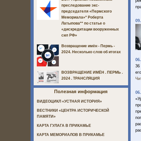
ре
преследование экс-
пр
председателя «Пермского
Мемориала»* Роберта
09
Латыпова** по статье о
«дискредитации вооруженных
сил РФ»
Возвращение имён - Пермь -
2024. Несколько слов об итогах
06
36
ег
ВОЗВРАЩЕНИЕ ИМЁН . ПЕРМЬ .
Чи
2024 . ТРАНСЛЯЦИЯ
Полезная информация
06
«У
ВИДЕОЦИКЛ «УСТНАЯ ИСТОРИЯ»
пр
ВЕСТНИКИ «ЦЕНТРА ИСТОРИЧЕСКОЙ
пр
ПАМЯТИ»
по
ра
КАРТА ГУЛАГА В ПРИКАМЬЕ
ра
КАРТА МЕМОРИАЛОВ В ПРИКАМЬЕ