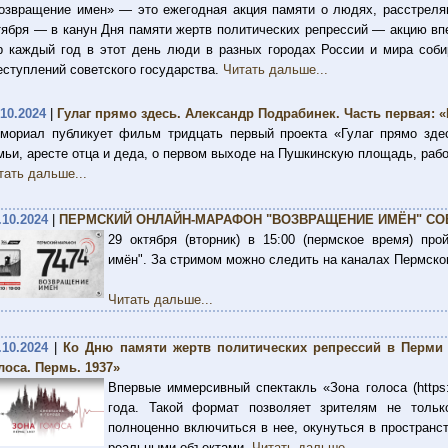
озвращение имен» — это ежегодная акция памяти о людях, расстрелян
тября — в канун Дня памяти жертв политических репрессий — акцию вп
р каждый год в этот день люди в разных городах России и мира соби
еступлений советского государства.
Читать дальше...
.10.2024
|
Гулаг прямо здесь. Александр Подрабинек. Часть первая: «
мориал публикует фильм тридцать первый проекта «Гулаг прямо зде
мьи, аресте отца и деда, о первом выходе на Пушкинскую площадь, рабо
тать дальше...
.10.2024
|
ПЕРМСКИЙ ОНЛАЙН-МАРАФОН "ВОЗВРАЩЕНИЕ ИМЁН" СО
29 октября (вторник) в 15:00 (пермское время) про
имён". За стримом можно следить на каналах Пермског
Читать дальше...
.10.2024
|
Ко Дню памяти жертв политических репрессий в Перми 
лоса. Пермь. 1937»
Впервые иммерсивный спектакль «Зона голоса (https:/
года. Такой формат позволяет зрителям не тольк
полноценно включиться в нее, окунуться в пространс
реальными объектами.
Читать дальше...