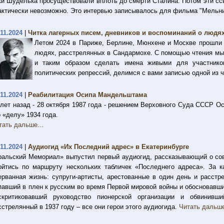
ки Шуделька просуществовали вплоть до смерти Сталина. Потом эти сс
актически невозможно. Это интервью записывалось для фильма "Мельн
.11.2024
|
Читка лагерных писем, дневников и воспоминаний о людя
Летом 2024 в Париже, Берлине, Мюнхене и Москве прошли 
людях, расстрелянных в Сандармохе. С помощью чтения мы
и таким образом сделать имена живыми для участнико
политических репрессий, делимся с вами записью одной из 
.11.2024
|
Реабилитация Осипа Мандельштама
 лет назад - 28 октября 1987 года - решением Верховного Суда СССР 
о «делу» 1934 года.
тать дальше...
.11.2024
|
Аудиогид «Их Последний адрес» в Екатеринбурге
ральский Мемориал» выпустил первый аудиогид, рассказывающий о сов
ойтись по маршруту нескольких табличек «Последнего адреса». За к
ерванная жизнь: супруги-артисты, арестованные в один день и расстр
павший в плен к русским во время Первой мировой войны и обосновавший
скритиковавший руководство пионерской организации и обвинивш
сстрелянный в 1937 году – все они герои этого аудиогида.
Читать дальше