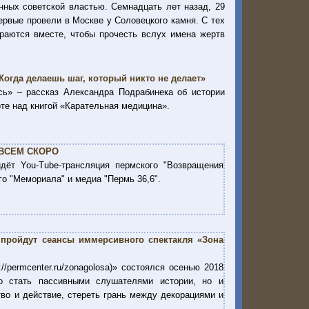
ных советской властью. Семнадцать лет назад, 29
ервые провели в Москве у Соловецкого камня. С тех
раются вместе, чтобы прочесть вслух имена жертв
Когда делаешь шаг, который никто не делает»
сь» – рассказ Александра Подрабинека об истории
те над книгой «Карательная медицина».
ВСЕМ СКОРО
йдёт You-Tube-трансляция пермского "Возвращения
о "Мемориала" и медиа "Пермь 36,6".
пройдут сеансы иммерсивного спектакля «Зона
/permcenter.ru/zonagolosa)» состоялся осенью 2018
о стать пассивными слушателями истории, но и
тво и действие, стереть грань между декорациями и