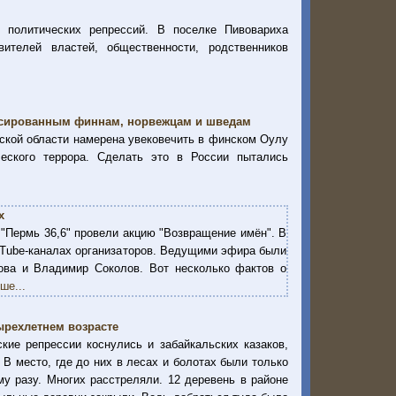
 политических репрессий. В поселке Пивовариха
ителей властей, общественности, родственников
ессированным финнам, норвежцам и шведам
ской области намерена увековечить в финском Оулу
еского террора. Сделать это в России пытались
х
 "Пермь 36,6" провели акцию "Возвращение имён". В
uTube-каналах организаторов. Ведущими эфира были
ва и Владимир Соколов. Вот несколько фактов о
ше...
ырехлетнем возрасте
кие репрессии коснулись и забайкальских казаков,
В место, где до них в лесах и болотах были только
му разу. Многих расстреляли. 12 деревень в районе