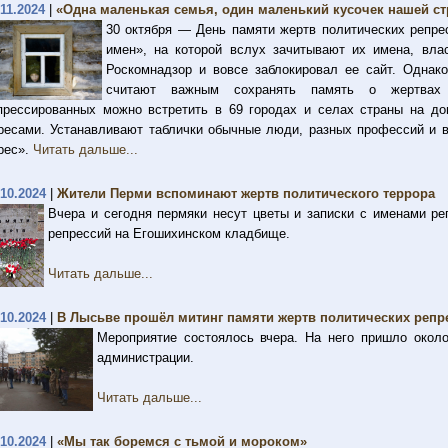
.11.2024
|
«Одна маленькая семья, один маленький кусочек нашей ст
30 октября — День памяти жертв политических репр
имен», на которой вслух зачитывают их имена, вла
Роскомнадзор и вовсе заблокировал ее сайт. Однак
считают важным сохранять память о жертвах
прессированных можно встретить в 69 городах и селах страны на д
ресами. Устанавливают таблички обычные люди, разных профессий и в
рес».
Читать дальше...
.10.2024
|
Жители Перми вспоминают жертв политического террора
Вчера и сегодня пермяки несут цветы и записки с именами р
репрессий на Егошихинском кладбище.
Читать дальше...
.10.2024
|
В Лысьве прошёл митинг памяти жертв политических репр
Мероприятие состоялось вчера. На него пришло около
администрации.
Читать дальше...
.10.2024
|
«Мы так боремся с тьмой и мороком»