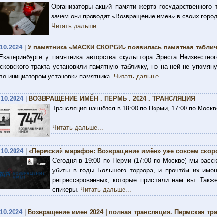
Организаторы акций памяти жертв государственного 
зачем они проводят «Возвращение имен» в своих город
Читать дальше...
.10.2024
|
У памятника «МАСКИ СКОРБИ» появилась памятная таблич
Екатеринбурге у памятника авторства скульптора Эрнста Неизвестног
сковского тракта установили памятную табличку, но на ней не упомян
ло инициатором установки памятника.
Читать дальше...
.10.2024
|
ВОЗВРАЩЕНИЕ ИМЁН . ПЕРМЬ . 2024 . ТРАНСЛЯЦИЯ
Трансляция начнётся в 19:00 по Перми, 17:00 по Москв
Читать дальше...
.10.2024
|
«Пермский марафон: Возвращение имён» уже совсем скоро 
Сегодня в 19:00 по Перми (17:00 по Москве) мы расс
убиты в годы Большого террора, и прочтём их имен
репрессированных, которые прислали нам вы. Такж
спикеры.
Читать дальше...
.10.2024
|
Возвращение имен 2024 | полная трансляция. Пермская тр