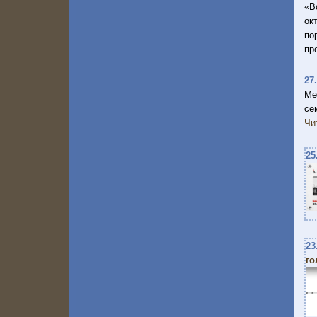
«В
ок
по
пр
27
Ме
се
Чи
25
23
го