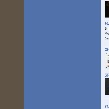
30
В 
Мо
бы
29
29
29