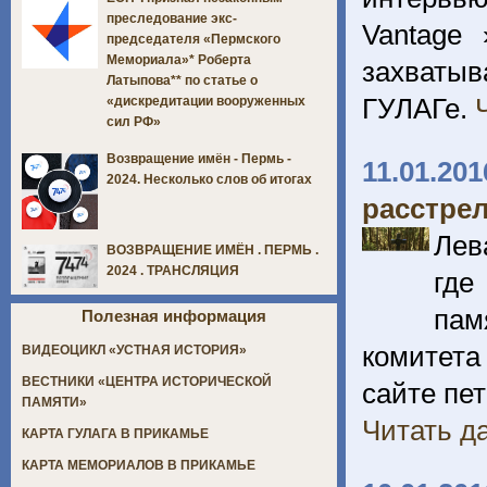
преследование экс-
Vantage
председателя «Пермского
Мемориала»* Роберта
захваты
Латыпова** по статье о
ГУЛАГе.
«дискредитации вооруженных
сил РФ»
Возвращение имён - Пермь -
11.01.201
2024. Несколько слов об итогах
расстре
Лев
ВОЗВРАЩЕНИЕ ИМЁН . ПЕРМЬ .
2024 . ТРАНСЛЯЦИЯ
где
пам
Полезная информация
комитет
ВИДЕОЦИКЛ «УСТНАЯ ИСТОРИЯ»
ВЕСТНИКИ «ЦЕНТРА ИСТОРИЧЕСКОЙ
сайте пет
ПАМЯТИ»
Читать да
КАРТА ГУЛАГА В ПРИКАМЬЕ
КАРТА МЕМОРИАЛОВ В ПРИКАМЬЕ