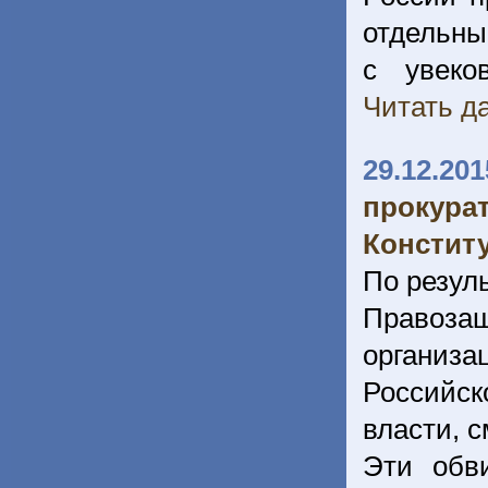
отдельны
с увеко
Читать да
29.12.201
прокура
Констит
По резул
Правоз
организ
Российс
власти, 
Эти обв