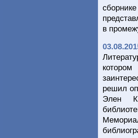
сборнике
представ
в промеж
03.08.201
Литерату
которо
заинтер
решил оп
Элен Ка
библиот
Мемориа
библиог