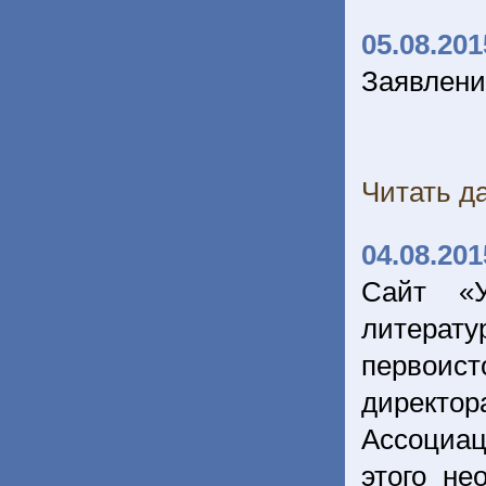
05.08.201
Заявлени
Читать да
04.08.201
Сайт «У
литерат
первоис
директо
Ассоциа
этого не