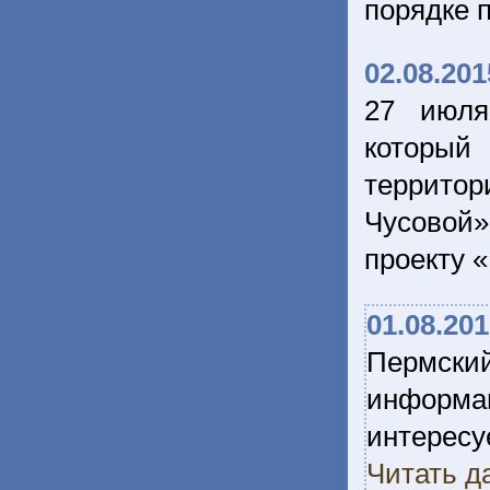
порядке 
02.08.201
27 июля
который
террито
Чусовой»
проекту 
01.08.20
Пермски
информа
интерес
Читать д