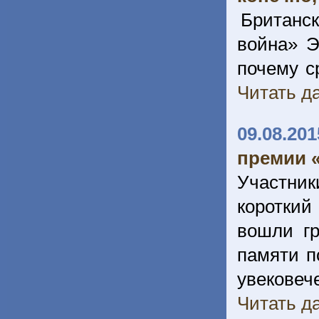
Британс
война» Э
почему с
Читать да
09.08.201
премии 
Участник
короткий
вошли гр
памяти п
увекове
Читать да