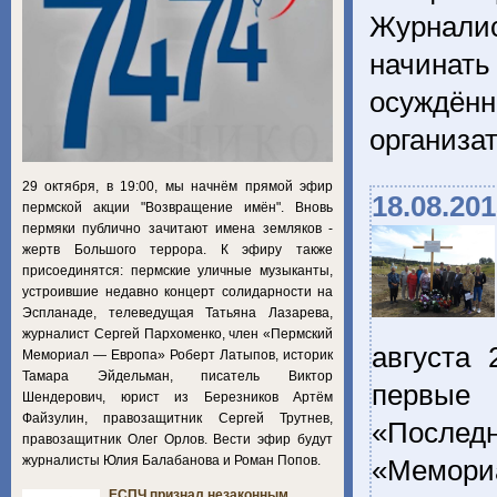
Журнали
начинать
осуждён
организа
29 октября, в 19:00, мы начнём прямой эфир
18.08.20
пермской акции "Возвращение имён". Вновь
пермяки публично зачитают имена земляков -
жертв Большого террора. К эфиру также
присоединятся: пермские уличные музыканты,
устроившие недавно концерт солидарности на
Эспланаде, телеведущая Татьяна Лазарева,
журналист Сергей Пархоменко, член «Пермский
августа
Мемориал — Европа» Роберт Латыпов, историк
Тамара Эйдельман, писатель Виктор
первые 
Шендерович, юрист из Березников Артём
Файзулин, правозащитник Сергей Трутнев,
«Последн
правозащитник Олег Орлов. Вести эфир будут
журналисты Юлия Балабанова и Роман Попов.
«Мемори
ЕСПЧ признал незаконным