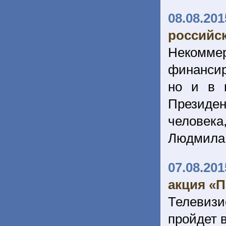
08.08.201
российс
Некоммер
финансир
но и в 
Президен
человек
Людмила
07.08.201
акция «
Телевиз
пройдет 