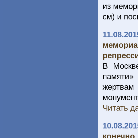
из мемор
см) и по
11.08.201
мемори
репресс
В Москв
памяти»
жертвам
монумент
Читать да
10.08.201
конечно,