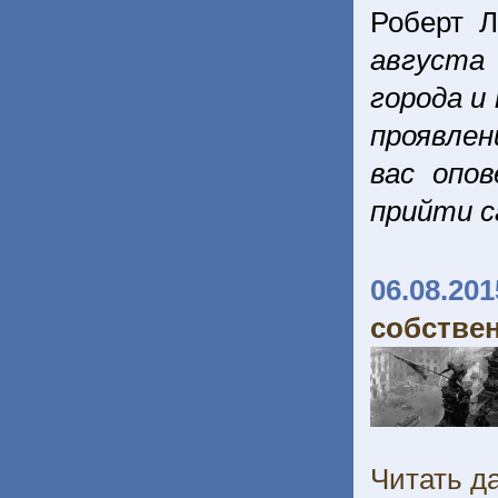
Роберт 
августа
города и
проявлен
вас опо
прийти с
06.08.201
собстве
Читать да