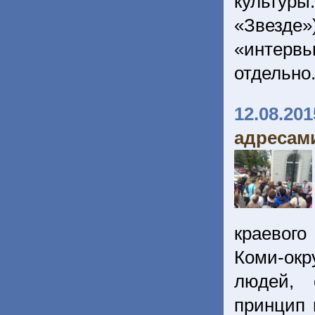
культуры.
«Звезде
«интерв
отдельно
12.08.201
адресами
краевого
Коми-окр
людей, 
принцип 