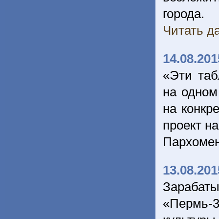
города.
Читать да
14.08.201
«Эти таб
на одном
на конкр
проект н
Пархоме
13.08.201
Зарабат
«Пермь-