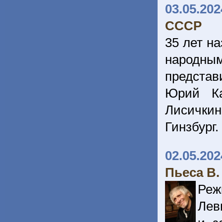
03.05.202
СССР
35 лет на
народны
представ
Юрий Ка
Лисички
Гинзбург.
02.05.202
Пьеса В.
Реж
Лев