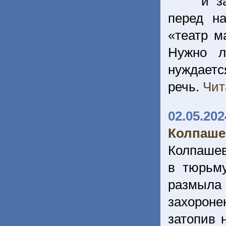
и з
перед н
«театр м
Нужно л
нуждаетс
речь.
Чит
02.05.202
Колпаше
Колпашев
в тюрьм
размыла 
захороне
затопив 