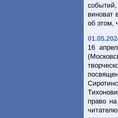
событий,
виноват 
об этом,
01.05.202
16 апрел
(Москов
творческ
посвяще
Сиротинс
Тихонов
право на
читател