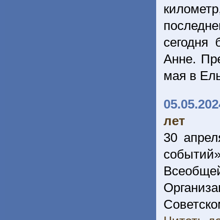
километр
последне
сегодня 
Анне. Пр
мая в Ел
05.05.202
лет
30 апрел
событий
Всеобще
Организ
Советск