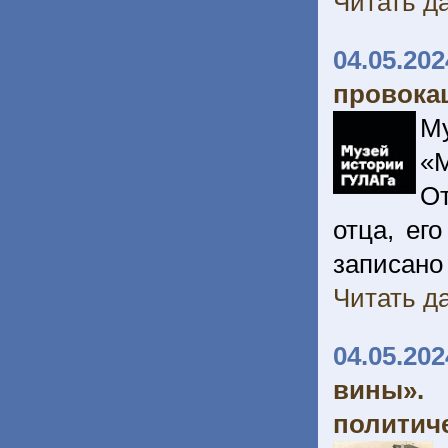
Читать да
04.05.202
провока
М
«
О
отца, ег
записано 
Читать да
04.05.202
вины».
политич