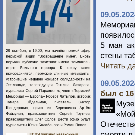
09.05.202
Мемориа
появилос
5 мая а
29 октября, в 19:00, мы начнём прямой эфир
стены та
пермской акции "Возвращение имён". Вновь
пермяки публично зачитают имена земляков -
Читать да
жертв Большого террора. К эфиру также
присоединятся: пермские уличные музыканты,
устроившие недавно концерт солидарности на
09.05.202
Эспланаде, телеведущая Татьяна Лазарева,
журналист Сергей Пархоменко, член «Пермский
был с 16
Мемориал — Европа» Роберт Латыпов, историк
Музе
Тамара Эйдельман, писатель Виктор
Шендерович, юрист из Березников Артём
«Мо
Файзулин, правозащитник Сергей Трутнев,
правозащитник Олег Орлов. Вести эфир будут
Отечеств
журналисты Юлия Балабанова и Роман Попов.
смерти в
ЕСПЧ признал незаконным