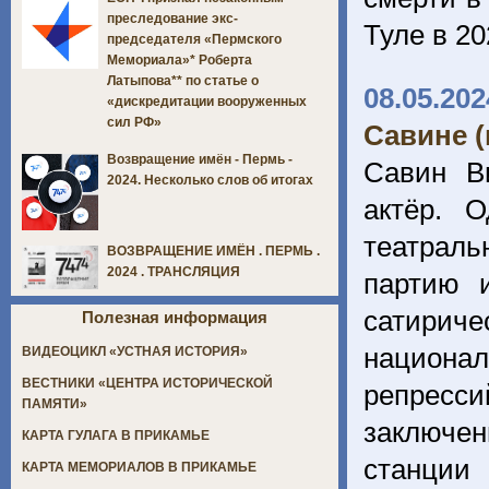
преследование экс-
Туле в 20
председателя «Пермского
Мемориала»* Роберта
Латыпова** по статье о
08.05.202
«дискредитации вооруженных
сил РФ»
Савине (
Возвращение имён - Пермь -
Савин Ви
2024. Несколько слов об итогах
актёр. 
театраль
ВОЗВРАЩЕНИЕ ИМЁН . ПЕРМЬ .
2024 . ТРАНСЛЯЦИЯ
партию 
сатири
Полезная информация
национа
ВИДЕОЦИКЛ «УСТНАЯ ИСТОРИЯ»
ВЕСТНИКИ «ЦЕНТРА ИСТОРИЧЕСКОЙ
репресс
ПАМЯТИ»
заключен
КАРТА ГУЛАГА В ПРИКАМЬЕ
станции
КАРТА МЕМОРИАЛОВ В ПРИКАМЬЕ