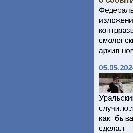
о событи
Федерал
изложени
контрраз
смоленс
архив но
05.05.202
Уральск
случилос
как быва
сделал 