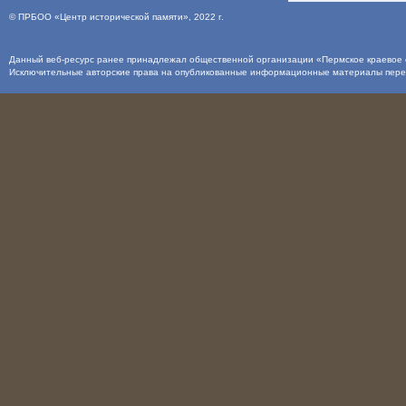
©
ПРБОО «Центр исторической памяти»
, 2022 г.
Данный веб-ресурс ранее принадлежал общественной организации «Пермское краевое о
Исключительные авторские права на опубликованные информационные материалы пер