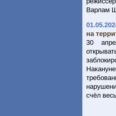
режиссе
Варлам 
01.05.202
на терр
30 апре
открыва
заблокир
Наканун
требован
нарушен
счёл весь