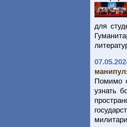
для студ
Гуманит
литерату
07.05.202
манипул
Помимо 
узнать б
прост
государс
милитар