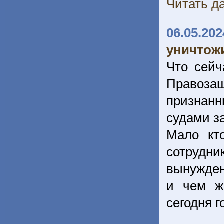
Читать да
06.05.202
уничтож
Что сей
Правоза
признан
судами з
Мало кто
сотрудни
вынужден
и чем ж
сегодня 