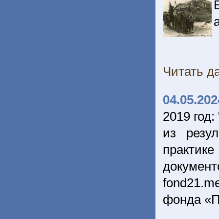
Читать да
04.05.202
2019 год:
из резу
практике
докумен
fond21.m
фонда «П