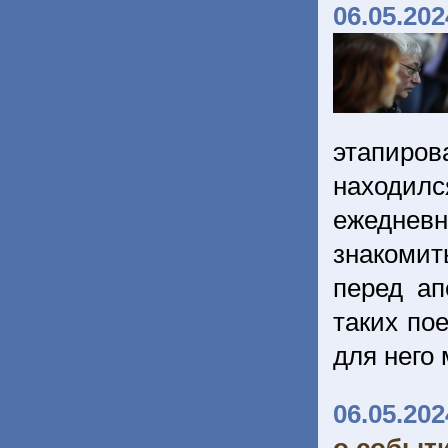
06.05.202
этапиров
находил
ежеднев
знакоми
перед ап
таких по
для него
06.05.202