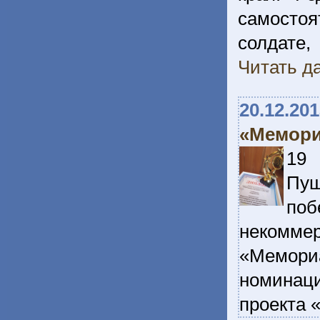
самосто
солдат
Читать да
20.12.20
«Мемори
19 
Пуш
поб
некомм
«Мемори
номинац
проекта 