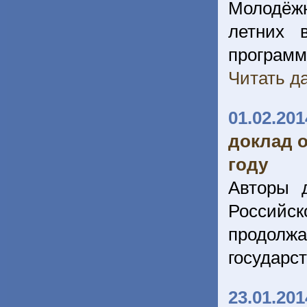
Молодёжн
летних 
программ
Читать да
01.02.201
доклад о
году
Авторы 
Российск
продолжа
государс
23.01.201