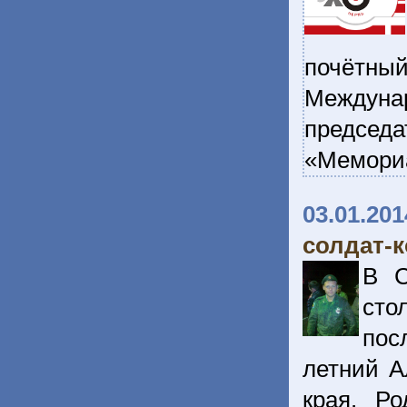
почётны
Междуна
председа
«Мемори
03.01.201
солдат-к
В С
сто
пос
летний А
края. Р