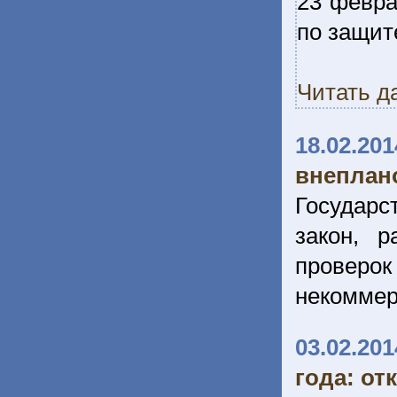
23 февра
по защит
Читать д
18.02.201
внеплан
Государс
закон, 
провер
некоммер
03.02.201
года: от