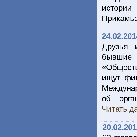
истории
Прикамь
24.02.201
Друзья 
бывшие 
«Обществ
ищут фин
Междуна
об орга
Читать да
20.02.20