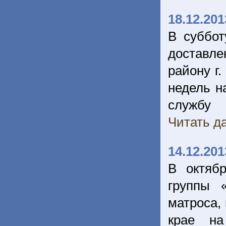
18.12.201
В суббот
доставле
району г.
недель н
службу
Читать да
14.12.201
В октяб
группы 
матроса,
крае на