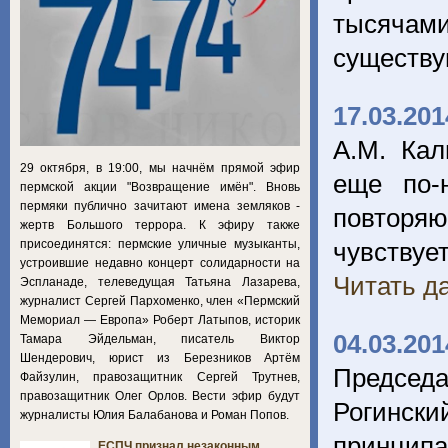
тысячам
существу
17.03.201
А.М. Кал
29 октября, в 19:00, мы начнём прямой эфир
еще по-
пермской акции "Возвращение имён". Вновь
пермяки публично зачитают имена земляков -
повторяю
жертв Большого террора. К эфиру также
присоединятся: пермские уличные музыканты,
чувствует
устроившие недавно концерт солидарности на
Читать да
Эспланаде, телеведущая Татьяна Лазарева,
журналист Сергей Пархоменко, член «Пермский
Мемориал — Европа» Роберт Латыпов, историк
04.03.201
Тамара Эйдельман, писатель Виктор
Шендерович, юрист из Березников Артём
Председ
Файзулин, правозащитник Сергей Трутнев,
правозащитник Олег Орлов. Вести эфир будут
Рогинск
журналисты Юлия Балабанова и Роман Попов.
принципа
ЕСПЧ признал незаконным