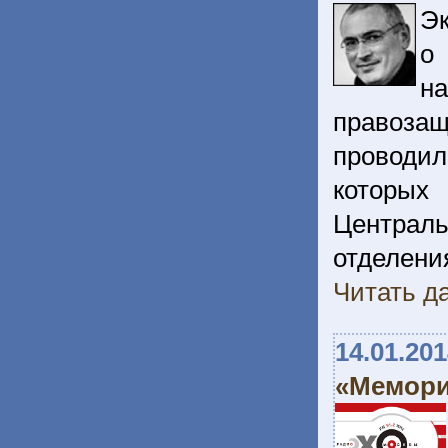
Эк
о
н
правоза
проводил
которых
Централ
отделен
Читать да
14.01.20
«Мемори