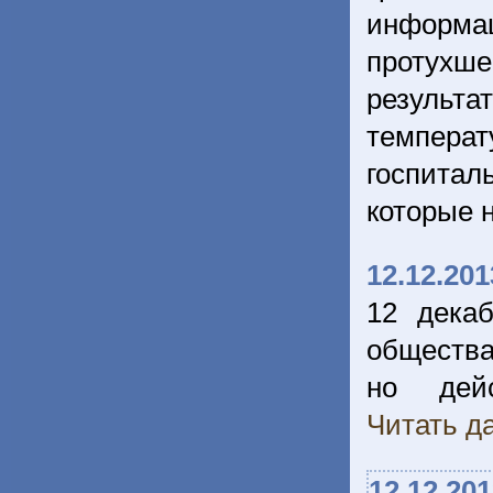
информа
протухш
результ
темпера
госпитал
которые 
12.12.201
12 дека
общества
но дейс
Читать да
12.12.20