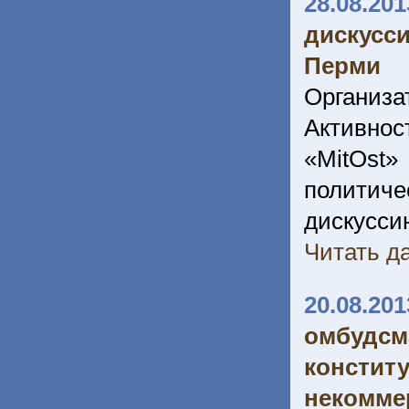
28.08.201
дискусс
Перми
Организа
Активно
«MitOst
политич
дискусси
Читать да
20.08.201
омбуд
констит
неком