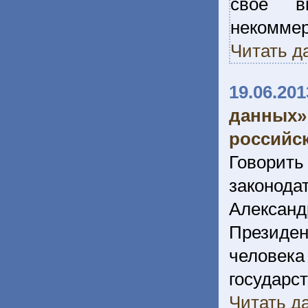
свое в
некомм
Читать д
19.06.201
данных
российс
Говори
законода
Алексан
Президен
человек
госуда
Читать да