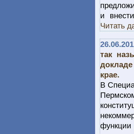
предложи
и внести
Читать д
26.06.20
так наз
докладе
крае.
В Специа
Пермск
констит
некомме
функции 