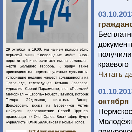
03.10.201
граждан
Бесплатн
документ
29 октября, в 19:00, мы начнём прямой эфир
получили
пермской акции "Возвращение имён". Вновь
пермяки публично зачитают имена земляков -
краевог
жертв Большого террора. К эфиру также
присоединятся: пермские уличные музыканты,
Читать да
устроившие недавно концерт солидарности на
Эспланаде, телеведущая Татьяна Лазарева,
журналист Сергей Пархоменко, член «Пермский
01.10.201
Мемориал — Европа» Роберт Латыпов, историк
октября
Тамара Эйдельман, писатель Виктор
Шендерович, юрист из Березников Артём
Пермск
Файзулин, правозащитник Сергей Трутнев,
правозащитник Олег Орлов. Вести эфир будут
Молодёжн
журналисты Юлия Балабанова и Роман Попов.
приуроче
ЕСПЧ признал незаконным