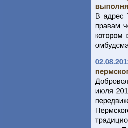
выполня
В адрес 
правам ч
котором 
омбудсм
02.08.201
пермско
Доброво
июля 201
передви
Пермско
традици