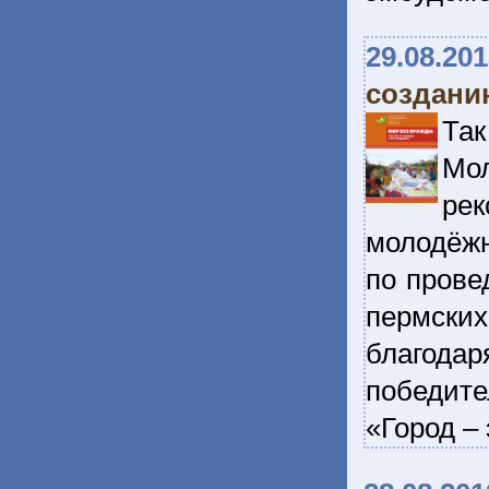
29.08.20
создани
Та
Мо
ре
молодёжн
по прове
пермских
благода
победите
«Город –