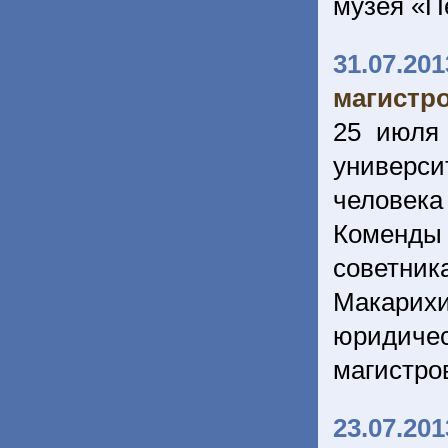
музея «П
31.07.201
магистро
25 июля
универси
человек
Коменды
советн
Макарихи
юридиче
магистро
23.07.201