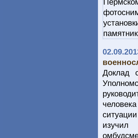
Пермско
фотосним
установк
памятник
02.09.201
военнос
Доклад 
Уполномо
руковод
человек
ситуации
изучил 
омбудсм