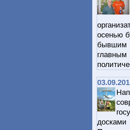
организа
осенью б
бывшим 
главны
политиче
03.09.20
На
сов
гос
досками