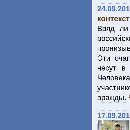
24.09.20
контекс
Вряд ли
российск
пронизыв
Эти очаг
несут в
Человек
участни
вражды.
17.09.20