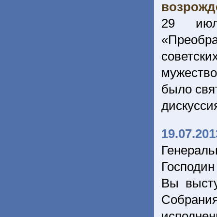
возрожд
29 июл
«Преобра
советски
мужество
было свя
дискусси
19.07.201
Генерал
Господин
Вы выст
Собрани
исполнен