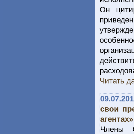
Он цити
приведе
утвержде
особен
органи
действ
расход
Читать да
09.07.20
свои пр
агентах»
Члены О