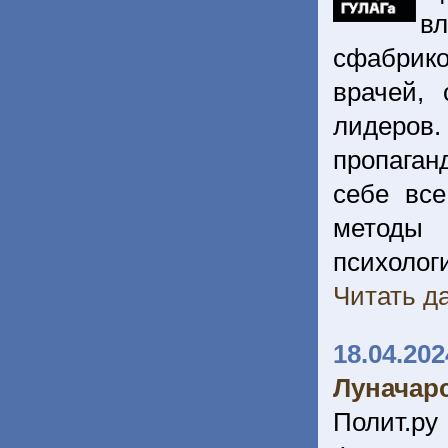
в
сфабрик
врачей,
лидеров
пропаган
себе вс
методы
психоло
Читать да
18.04.202
Луначар
Полит.ру