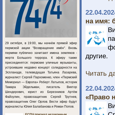
22.04.202
на имя: 
В
па
29 октября, в 19:00, мы начнём прямой эфир
ф
пермской акции "Возвращение имён". Вновь
пермяки публично зачитают имена земляков -
другие.
жертв Большого террора. К эфиру также
присоединятся: пермские уличные музыканты,
устроившие недавно концерт солидарности на
Читать да
Эспланаде, телеведущая Татьяна Лазарева,
журналист Сергей Пархоменко, член «Пермский
Мемориал — Европа» Роберт Латыпов, историк
22.04.202
Тамара Эйдельман, писатель Виктор
Шендерович, юрист из Березников Артём
«Право н
Файзулин, правозащитник Сергей Трутнев,
правозащитник Олег Орлов. Вести эфир будут
Ви
журналисты Юлия Балабанова и Роман Попов.
С
ЕСПЧ признал незаконным