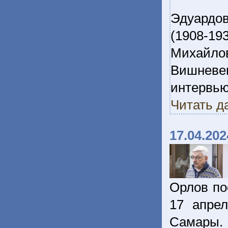
Эдуардов
(1908-1
Михайло
Вишневец
интервь
Читать д
17.04.202
Орлов по
17 апре
Самары.