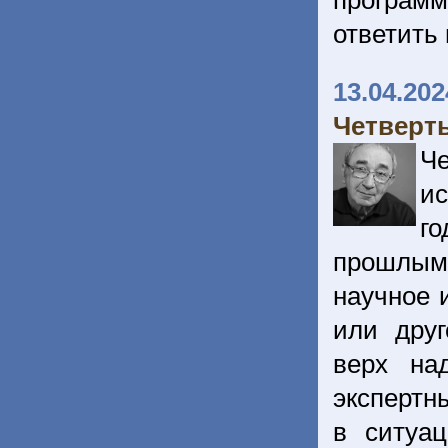
програм
ответить
13.04.202
Четверты
Че
ис
го
прошлым 
научное 
или дру
верх на
экспертн
в ситуац