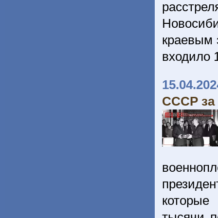
расстре
Новосиби
краевым 
входило 1
15.04.202
СССР за 
военнопл
президен
которые 
тысячи п