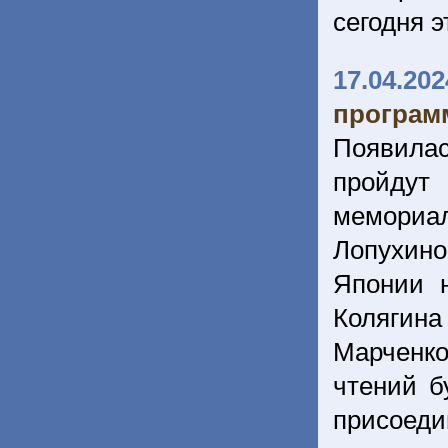
сегодня 
17.04.202
програм
Появилас
пройдут
мемориал
Лопухино
Японии 
Колягин
Марченко
чтений б
присоеди