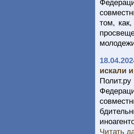
Федерац
совместн
том, как
просвеще
молодеж
18.04.202
искали 
Полит.ру
Федерац
совместн
бдитель
иноагенто
Читать да