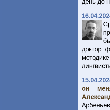
день до 
16.04.202
С
п
б
доктор ф
методик
лингвист
15.04.202
он мен
Алексан
Арбенье