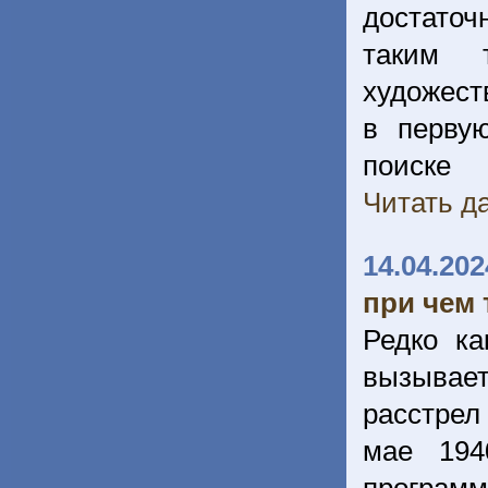
достаточ
таким 
художест
в перву
поиске 
Читать да
14.04.202
при чем 
Редко ка
вызывает
расстрел
мае 194