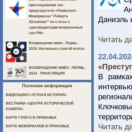
преследование экс-
А
председателя «Пермского
Мемориала»* Роберта
Даниэль 
Латыпова** по статье о
«дискредитации вооруженных
сил РФ»
Читать да
Возвращение имён - Пермь -
2024. Несколько слов об итогах
22.04.202
«Преступ
ВОЗВРАЩЕНИЕ ИМЁН . ПЕРМЬ .
2024 . ТРАНСЛЯЦИЯ
В рамка
интервью
Полезная информация
региона
ВИДЕОЦИКЛ «УСТНАЯ ИСТОРИЯ»
ВЕСТНИКИ «ЦЕНТРА ИСТОРИЧЕСКОЙ
Клочков
ПАМЯТИ»
территор
КАРТА ГУЛАГА В ПРИКАМЬЕ
Читать да
КАРТА МЕМОРИАЛОВ В ПРИКАМЬЕ