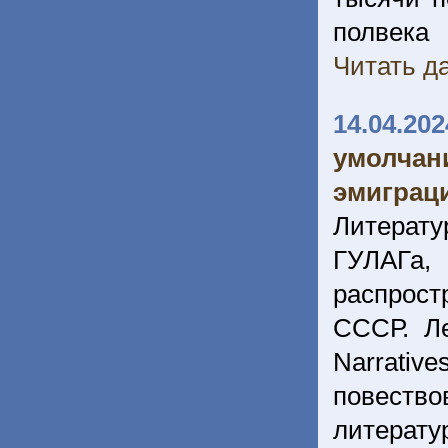
полвека
Читать да
14.04.202
умолчан
эмиграц
Литерату
ГУЛАГа,
распрос
СССР. Ле
Narrativ
повество
литерат