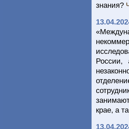
знания?
13.04.202
«Между
некомме
исследов
России,
незаконн
отделени
сотрудн
занимаю
крае, а 
13.04.202