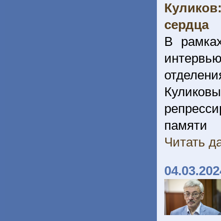
Куликов
сердца
В рамка
интервью
отделен
Кулико
репресси
памяти
Читать да
04.03.202