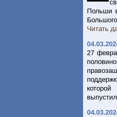
св
Польши в
Большого
Читать да
04.03.202
27 февра
половино
правозащ
поддержк
которой
выпустил
04.03.202