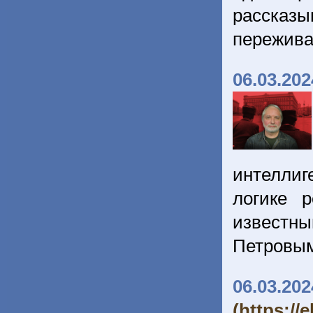
рассказы
пережива
06.03.202
интеллиг
логике 
известн
Петровы
06.03.202
(https:/