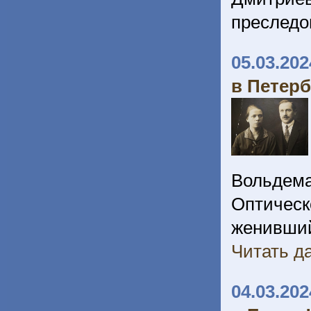
преследо
05.03.202
в Петерб
Вольдем
Оптическ
женивши
Читать да
04.03.202