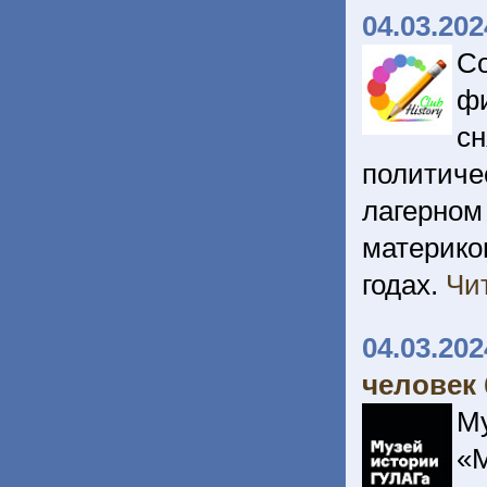
04.03.202
С
фи
сн
политич
лагерном
материко
годах.
Чи
04.03.202
человек
М
«