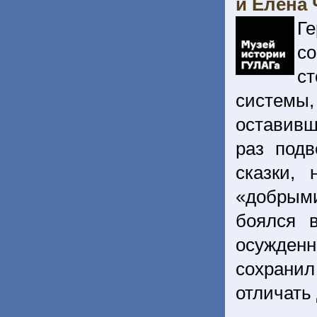
и Елена 
Ге
с
с
системы
оставивш
раз подв
сказки,
«добрым
боялся 
осужденн
сохрани
отличать 