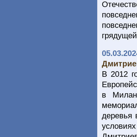
Отечест
повседне
повседн
грядущей
05.03.202
Дмитрие
В 2012 г
Европейс
в Милан
мемориал
деревья 
условия
Дмитрие