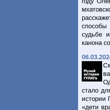
году Оле
мхатовск
расскаж
способы 
судьбе и
канона с
06.03.202
С
в
О
стало дл
истории 
«дети вр