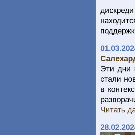
дискред
находит
поддержк
01.03.202
Салехард
Эти дни 
стали но
в контек
разворач
Читать да
28.02.202