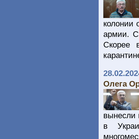
колонии 
армии. С
Скорее 
карантин
28.02.202
Олега О
вынесли п
в Украи
многоме