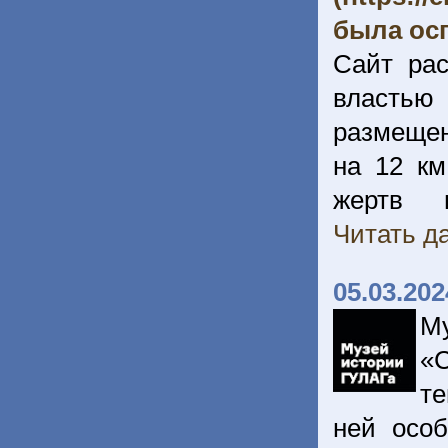
была осп
Сайт рас
властью 
размещен
на 12 км
жертв 
Читать да
05.03.202
М
«С
те
ней осо