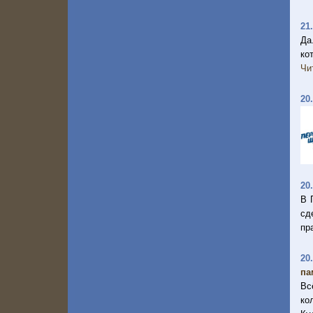
21
Да
ко
Чи
20
20
В 
сд
пр
20
па
Вс
ко