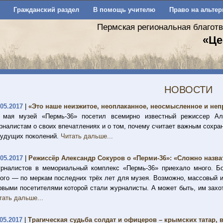
Гражданский раздел
В помощь учителю
Право на альтер
Пермская региональная благот
«Це
НОВОСТИ
.05.2017
|
«Это наше неизжитое, неоплаканное, неосмысленное и не
 мая музей «Пермь-36» посетил всемирно известный режиссер Ал
рналистам о своих впечатлениях и о том, почему считает важным сохран
будущих поколений.
Читать дальше...
.05.2017
|
Режиссёр Александр Сокуров о «Перми-36»: «Сложно назва
рналистов в мемориальный комплекс «Пермь-36» приехало много. Бо
ого — по меркам последних трёх лет для музея. Возможно, массовый 
рвыми посетителями которой стали журналисты. А может быть, им захо
тать дальше...
.05.2017
|
Трагическая судьба солдат и офицеров – крымских татар,