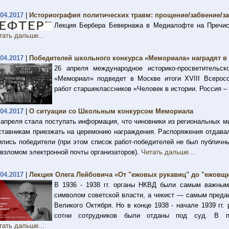
.04.2017
|
Историография политических травм: прощение/забвение/з
Лекция Бербера Бевернажа в Медиалофте на Пречисте
тать дальше...
.04.2017
|
Победителей школьного конкурса «Мемориала» наградят в
26 апреля международное историко-просветительск
«Мемориал» подведет в Москве итоги XVIII Всеросс
работ старшеклассников «Человек в истории. Россия –
.04.2017
|
О ситуации со Школьным конкурсом Мемориала
 апреля стала поступать информация, что чиновники из региональных 
ставникам приезжать на церемонию награждения. Распоряжения отдавал
ились победители (при этом список работ-победителей не был публичн
 взломом электронной почты организаторов).
Читать дальше...
.04.2017
|
Лекция Олега Лейбовича «От "ежовых рукавиц" до "ежовщи
В 1936 - 1938 гг. органы НКВД были самым важным
символом советской власти, а чекист — самым преда
Великого Октября. Но в конце 1938 - начале 1939 гг
сотни сотрудников были отданы под суд. В па
тать дальше...