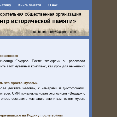
нативу
Книга памяти
О нас
ворительная общественная организация
нтр исторической памяти»
e-mail:
histmemory59@gmail.com
прощенное»
ександр Сокуров. После экскурсии он рассказал
ить этот музейный комплекс, как урок для нынешних
ть это просто музеем»
лее десятка человек, с камерами и диктофонами.
интерес СМИ привлекла новая экспозиция «Вещдок»,
телось составить компанию именитым гостям музея.
 вернувшихся на Родину после войны