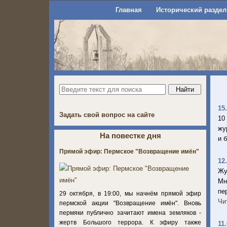
Главная
Исторический раздел
15
Задать свой вопрос на сайте
10
жу
На повестке дня
и 
Прямой эфир: Пермское "Возвращение имён"
12
Жу
Мн
пе
29 октября, в 19:00, мы начнём прямой эфир
Чи
пермской акции "Возвращение имён". Вновь
пермяки публично зачитают имена земляков -
жертв Большого террора. К эфиру также
11