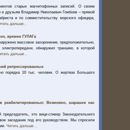
ментов старых магнитофонных записей. О своем
м и друзьям Владимир Николаевич Гомбоев – прямой
абриста и по совместительству морского офицера,
итать дальше...
ьно, времен ГУЛАГа
бнаружено массовое захоронение, предположительно,
 электропередачи, обнаружил траншею, в которой
итать дальше...
ений репрессированных
но порядка 10 тыс. человек. О жертвах Большого
в реабилитированных: Возможно, шарашки нас
 председатель, это вице-спикер Законодательного
вое заседание под его руководством. Мы спросили
сии.
Читать дальше...