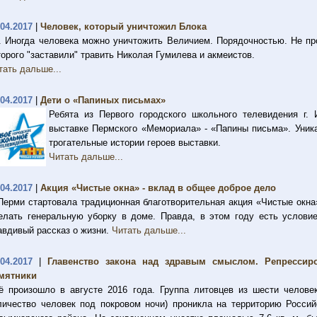
.04.2017
|
Человек, который уничтожил Блока
. Иногда человека можно уничтожить Величием. Порядочностью. Не пр
торого "заставили" травить Николая Гумилева и акмеистов.
тать дальше...
.04.2017
|
Дети о «Папиных письмах»
Ребята из Первого городского школьного телевидения г
выставке Пермского «Мемориала» - «Папины письма». Уника
трогательные истории героев выставки.
Читать дальше...
.04.2017
|
Акция «Чистые окна» - вклад в общее доброе дело
Перми стартовала традиционная благотворительная акция «Чистые окн
елать генеральную уборку в доме. Правда, в этом году есть услов
авдивый рассказ о жизни.
Читать дальше...
.04.2017
|
Главенство закона над здравым смыслом. Репрессир
мятники
ё произошло в августе 2016 года. Группа литовцев из шести челове
личество человек под покровом ночи) проникла на территорию Росси