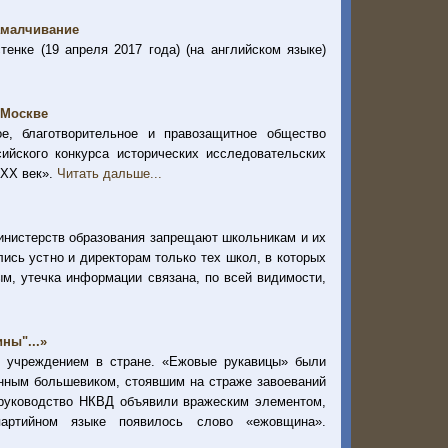
амалчивание
нке (19 апреля 2017 года) (на английском языке)
 Москве
ое, благотворительное и правозащитное общество
ийского конкурса исторических исследовательских
 XX век».
Читать дальше...
министерств образования запрещают школьникам и их
ись устно и директорам только тех школ, в которых
ым, утечка информации связана, по всей видимости,
ны"...»
 учреждением в стране. «Ежовые рукавицы» были
нным большевиком, стоявшим на страже завоеваний
. руководство НКВД объявили вражеским элементом,
ртийном языке появилось слово «ежовщина».