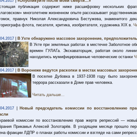
.04.2017
|
«Опубликуйте после моей смерти…»
стоящая публикация содержит ниже расшифровку нескольких фраг
улаговском» многолетнем жизненном опыте рассказывает родственника
томок, правнук Николая Александровича Бестужева, знаменитого дек
ториографа флота, писателя, критика, изобретателя, художника XIX в.
Ч
.04.2017
|
В Ухте обнаружено массовое захоронение, предположител
В Ухте при земляных работах в местечке Заболотное о
времен ГУЛАГа. Экскаваторщик, работая около линии
находились мумифицированные человеческие останки
Ч
.04.2017
|
В Воронеже ведутся раскопки в местах массовых захорон
В поселке Дубовка в 1937-1938 году было захороне
террора рассказали в Доме прав человека.
Читать дальше...
.04.2017
|
Новый председатель комиссии по восстановлению пра
асли
краевой комиссии по восстановлению прав жертв репрессий — новый
брания Прикамья Алексей Золотарёв. В уходящем месяце прошло пер
ена фракции ЛДПР о планах работы комиссии и взгляде на сами репрес