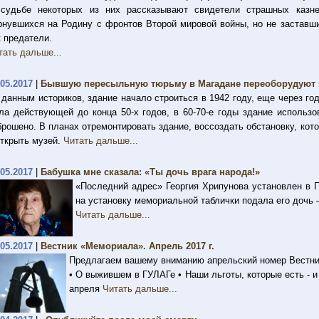
судьбе некоторых из них рассказывают свидетели страшных казн
рнувшихся на Родину с фронтов Второй мировой войны, но не заставш
к предатели.
тать дальше...
.05.2017
|
Бывшую пересыльную тюрьму в Магадане переоборудуют 
 данным историков, здание начало строиться в 1942 году, еще через г
ла действующей до конца 50-х годов, в 60-70-е годы здание использо
брошено. В планах отремонтировать здание, воссоздать обстановку, кот
открыть музей.
Читать дальше...
.05.2017
|
Бабушка мне сказала: «Ты дочь врага народа!»
«Последний адрес» Георгия Хрипунова установлен в П
на установку мемориальной таблички подала его дочь
Читать дальше...
.05.2017
|
Вестник «Мемориала». Апрель 2017 г.
Предлагаем вашему вниманию апрельский номер Вестни
• О выжившем в ГУЛАГе • Наши льготы, которые есть - и
апреля
Читать дальше...