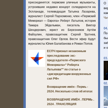
присоединятся: пермские уличные музыканты,
О 
устроившие недавно концерт солидарности на
ве
Эспланаде, телеведущая Татьяна Лазарева,
ка
журналист Сергей Пархоменко, член «Пермский
Чи
Мемориал — Европа» Роберт Латыпов, историк
Тамара Эйдельман, писатель Виктор
04
Шендерович, юрист из Березников Артём
По
Файзулин, правозащитник Сергей Трутнев,
бы
правозащитник Олег Орлов. Вести эфир будут
за
журналисты Юлия Балабанова и Роман Попов.
и 
ЕСПЧ признал незаконным
преследование экс-
03
председателя «Пермского
Мемориала»* Роберта
Латыпова** по статье о
«дискредитации вооруженных
сил РФ»
02
Возвращение имён - Пермь -
2024. Несколько слов об итогах
ВОЗВРАЩЕНИЕ ИМЁН . ПЕРМЬ .
2024 . ТРАНСЛЯЦИЯ