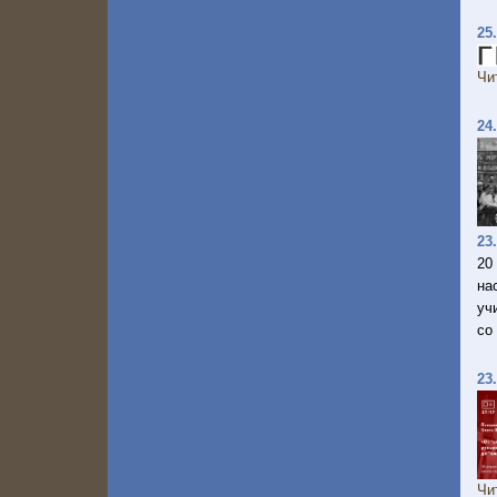
25
Чи
24
23
20
на
уч
со
23
Чи