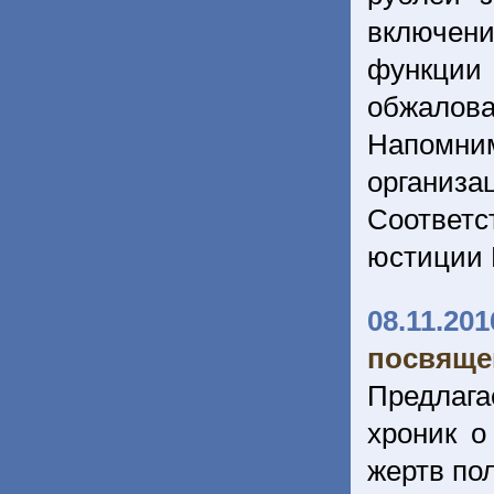
включени
функции
обжалова
Напомни
организ
Соответ
юстиции 
08.11.201
посвяще
Предлаг
хроник 
жертв по