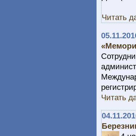
Читать д
05.11.201
«Мемори
Сотрудн
админи
Междуна
регистр
Читать да
04.11.201
Березни