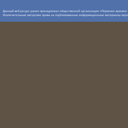
Данный веб-ресурс ранее принадлежал общественной организации «Пермское краевое о
Исключительные авторские права на опубликованные информационные материалы пер