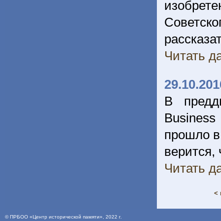
изобрете
Советско
расска
Читать да
29.10.201
В предд
Business
прошло в
верится,
Читать да
< 
©
ПРБОО «Центр исторической памяти»
, 2022 г.