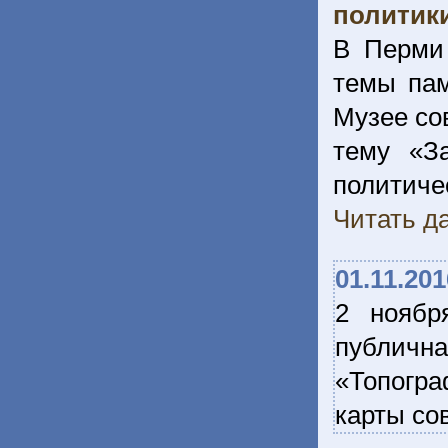
политик
В Перми 
темы пам
Музее со
тему «З
полити
Читать да
01.11.201
2 ноябр
публич
«Топогр
карты со