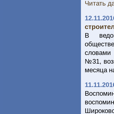
Читать да
12.11.201
строите
В ведо
обществ
словами
№31, воз
месяца н
11.11.201
Воспоми
воспоми
Широков