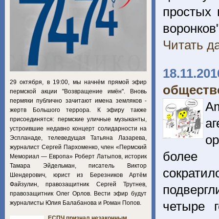
простых 
воронко
Читать да
18.11.201
29 октября, в 19:00, мы начнём прямой эфир
общество
пермской акции "Возвращение имён". Вновь
пермяки публично зачитают имена земляков -
Am
жертв Большого террора. К эфиру также
присоединятся: пермские уличные музыканты,
а
устроившие недавно концерт солидарности на
ор
Эспланаде, телеведущая Татьяна Лазарева,
журналист Сергей Пархоменко, член «Пермский
более 
Мемориал — Европа» Роберт Латыпов, историк
Тамара Эйдельман, писатель Виктор
сократил
Шендерович, юрист из Березников Артём
Файзулин, правозащитник Сергей Трутнев,
подверг
правозащитник Олег Орлов. Вести эфир будут
четыре г
журналисты Юлия Балабанова и Роман Попов.
ЕСПЧ признал незаконным