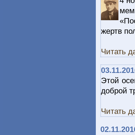
4 н
мем
«По
жертв по
Читать д
03.11.201
Этой осе
доброй т
Читать д
02.11.201