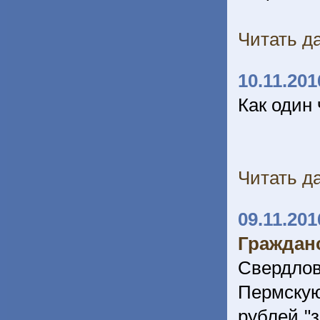
Читать да
10.11.201
Как один
Читать да
09.11.201
Граждан
Свердло
Пермскую
рублей "