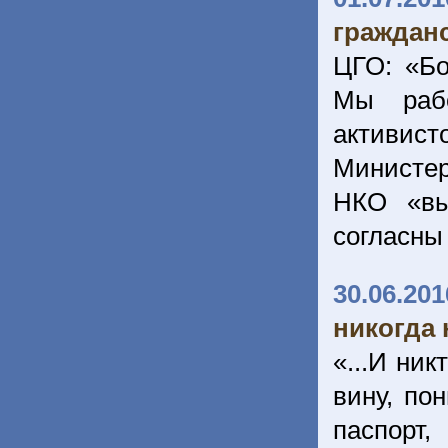
гражданс
ЦГО: «Бо
Мы рабо
активис
Министер
НКО «вы
согласны
30.06.201
никогда 
«...И ник
вину, по
паспорт,