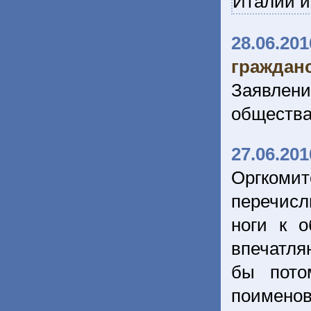
Италии и
28.06.201
гражданс
Заявлени
обществ
27.06.201
Оргкоми
перечисл
ноги к 
впечатля
бы пото
поименов