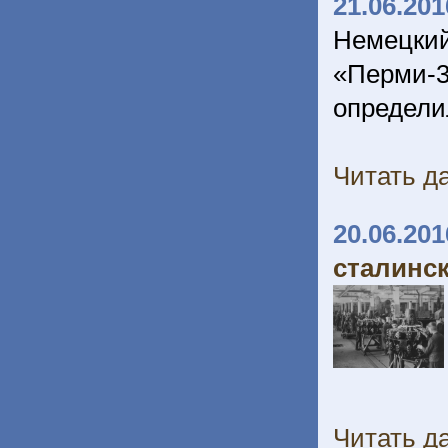
21.06.201
Немецкий
«Перми-
определи
Читать да
20.06.201
сталинс
Читать да