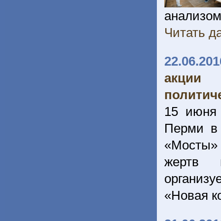
анализом
Читать да
22.06.201
акции
политич
15 июня
Перми в 
«Мосты» 
жертв 
организ
«Новая к