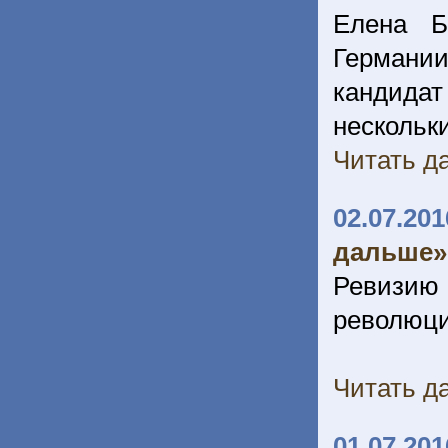
Елена Б
Германии
кандида
нескольки
Читать да
02.07.201
дальше»
Ревизию
революци
Читать да
01.07.201