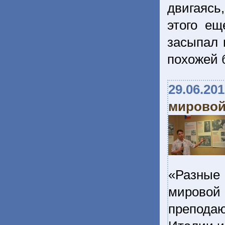
двигаясь
этого ещ
засыпал 
похожей 
29.06.20
мировой
«Разные
мировой
преподаю