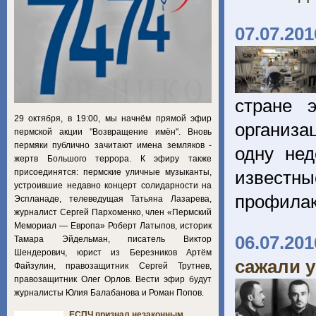
07.07.201
стране 
29 октября, в 19:00, мы начнём прямой эфир
организа
пермской акции "Возвращение имён". Вновь
пермяки публично зачитают имена земляков -
одну не
жертв Большого террора. К эфиру также
присоединятся: пермские уличные музыканты,
известн
устроившие недавно концерт солидарности на
профила
Эспланаде, телеведущая Татьяна Лазарева,
журналист Сергей Пархоменко, член «Пермский
Мемориал — Европа» Роберт Латыпов, историк
06.07.201
Тамара Эйдельман, писатель Виктор
Шендерович, юрист из Березников Артём
сажали 
Файзулин, правозащитник Сергей Трутнев,
правозащитник Олег Орлов. Вести эфир будут
журналисты Юлия Балабанова и Роман Попов.
ЕСПЧ признал незаконным