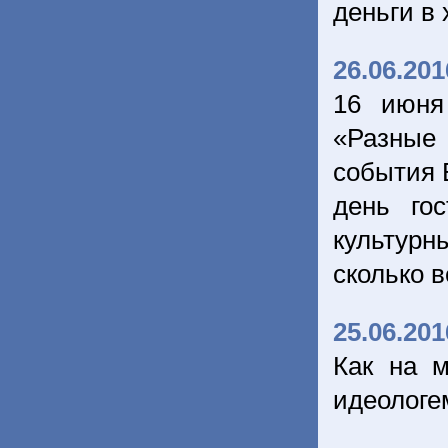
деньги в
26.06.201
16 июня
«Разные 
события 
день го
культурн
сколько 
25.06.201
Как на 
идеологе