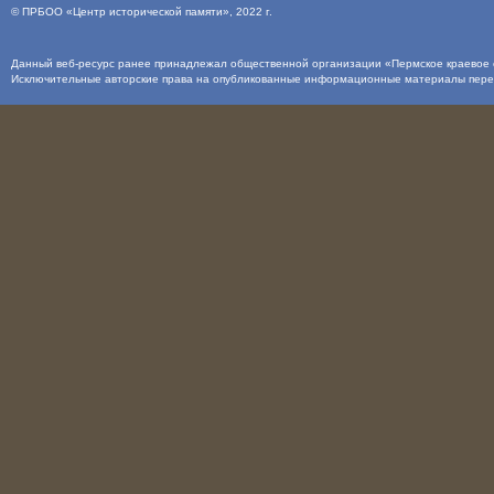
©
ПРБОО «Центр исторической памяти»
, 2022 г.
Данный веб-ресурс ранее принадлежал общественной организации «Пермское краевое о
Исключительные авторские права на опубликованные информационные материалы пер