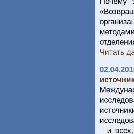
Почему 
«Возвращ
организ
методами
отделе
Читать да
02.04.201
источник
Междуна
исследов
источни
исследов
– и всех