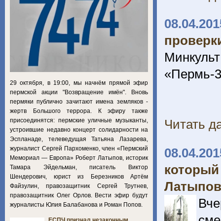
08.04.201
проверк
Минкульт
«Пермь-
29 октября, в 19:00, мы начнём прямой эфир
пермской акции "Возвращение имён". Вновь
пермяки публично зачитают имена земляков -
жертв Большого террора. К эфиру также
присоединятся: пермские уличные музыканты,
Читать да
устроившие недавно концерт солидарности на
Эспланаде, телеведущая Татьяна Лазарева,
журналист Сергей Пархоменко, член «Пермский
08.04.201
Мемориал — Европа» Роберт Латыпов, историк
который
Тамара Эйдельман, писатель Виктор
Шендерович, юрист из Березников Артём
Латыпо
Файзулин, правозащитник Сергей Трутнев,
правозащитник Олег Орлов. Вести эфир будут
Вче
журналисты Юлия Балабанова и Роман Попов.
сме
ЕСПЧ признал незаконным