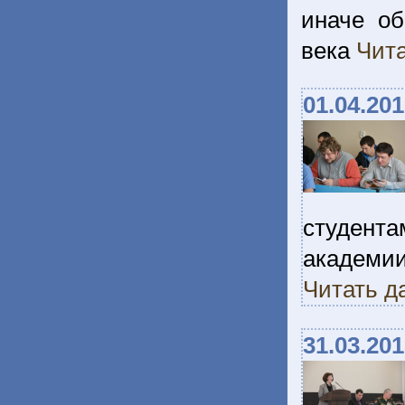
иначе о
века
Чита
01.04.20
студента
академ
Читать д
31.03.20