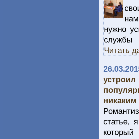
св
нам
нужно ус
службы 
Читать д
26.03.201
устрои
популяр
никаким
Романтиз
статье, 
который