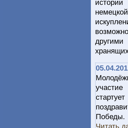
истории
немецко
искуплен
возможно
другими
хранящи
05.04.20
Молодёж
участие 
стартует
поздрав
Победы.
Читать д