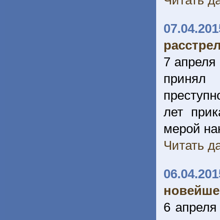
Читать да
07.04.201
расстре
7 апреля
принял 
преступн
лет прик
мерой на
Читать да
06.04.201
новейше
6 апреля