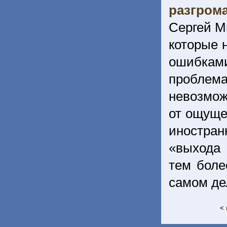
разгром
Сергей М
которые 
ошибкам
проблем
невозмож
от ощуще
иностра
«выхода 
тем боле
самом де
< 