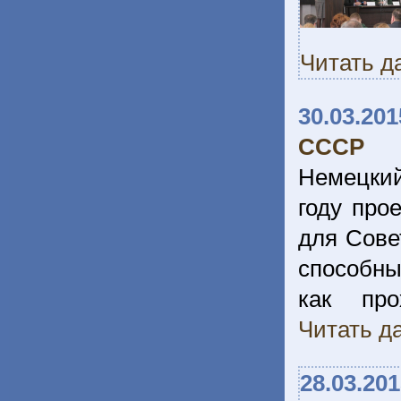
Читать д
30.03.201
СССР
Немецкий
году про
для Совет
способны
как пр
Читать да
28.03.20