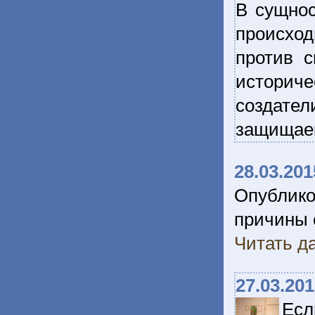
В сущнос
происхо
против с
историч
создате
защищаем
28.03.201
Опублик
причины 
Читать да
27.03.20
Есл