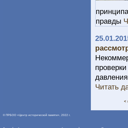
принципа
правды
Ч
25.01.201
рассмот
Некомме
проверк
давления
Читать да
< 
©
ПРБОО «Центр исторической памяти»
, 2022 г.