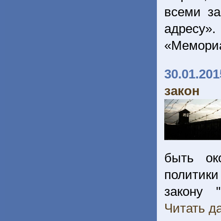
всеми з
адресу».
«Мемориа
30.01.201
закон
быть ок
политики
закону 
Читать да