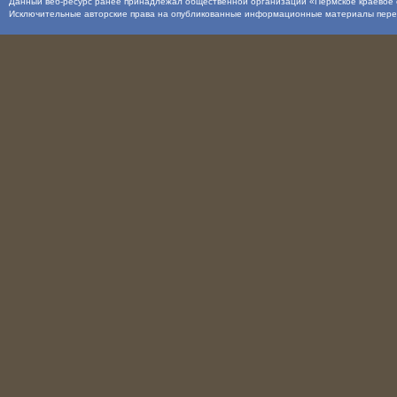
Данный веб-ресурс ранее принадлежал общественной организации «Пермское краевое о
Исключительные авторские права на опубликованные информационные материалы пер