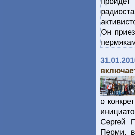
пройдет
радиост
активист
Он приез
пермякам
31.01.201
включае
о конкре
инициат
Сергей 
Перми, в