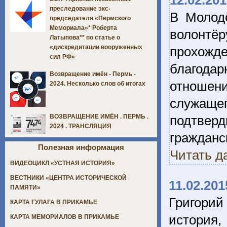
12.02.20
преследование экс-
В Молод
председателя «Пермского
Мемориала»* Роберта
волонтё
Латыпова** по статье о
«дискредитации вооруженных
прохожде
сил РФ»
благода
Возвращение имён - Пермь -
отношен
2024. Несколько слов об итогах
служащег
подтвер
ВОЗВРАЩЕНИЕ ИМЁН . ПЕРМЬ .
2024 . ТРАНСЛЯЦИЯ
гражданс
Полезная информация
Читать д
ВИДЕОЦИКЛ «УСТНАЯ ИСТОРИЯ»
ВЕСТНИКИ «ЦЕНТРА ИСТОРИЧЕСКОЙ
11.02.201
ПАМЯТИ»
Григори
КАРТА ГУЛАГА В ПРИКАМЬЕ
история,
КАРТА МЕМОРИАЛОВ В ПРИКАМЬЕ