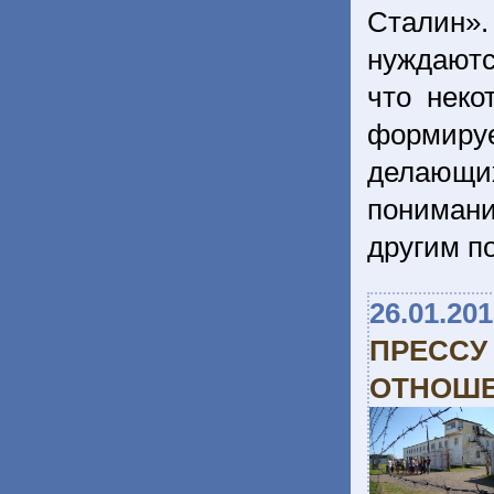
Сталин».
нуждаютс
что неко
формиру
делающи
понимани
другим п
26.01.20
ПРЕССУ
ОТНОШЕ