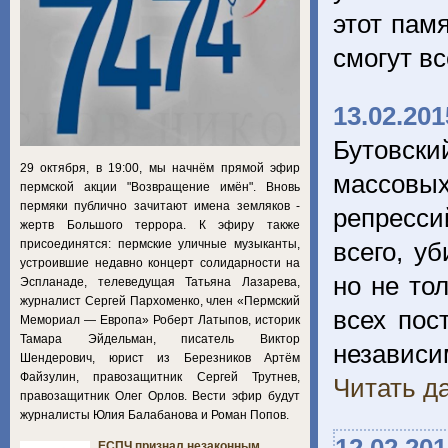
этот пам
смогут в
13.02.201
Бутовски
29 октября, в 19:00, мы начнём прямой эфир
массовы
пермской акции "Возвращение имён". Вновь
пермяки публично зачитают имена земляков -
репресси
жертв Большого террора. К эфиру также
присоединятся: пермские уличные музыканты,
всего, у
устроившие недавно концерт солидарности на
но не то
Эспланаде, телеведущая Татьяна Лазарева,
журналист Сергей Пархоменко, член «Пермский
всех пос
Мемориал — Европа» Роберт Латыпов, историк
Тамара Эйдельман, писатель Виктор
независ
Шендерович, юрист из Березников Артём
Файзулин, правозащитник Сергей Трутнев,
Читать да
правозащитник Олег Орлов. Вести эфир будут
журналисты Юлия Балабанова и Роман Попов.
ЕСПЧ признал незаконным