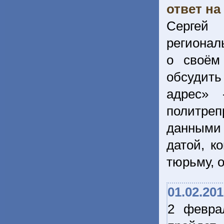
ответ на
Сергей
регионал
о своём
обсудит
адрес» 
политре
данными 
датой, к
тюрьму, о
01.02.20
2 февра