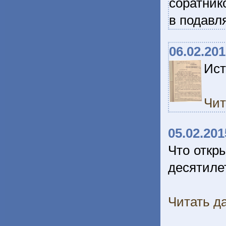
соратник
в подавл
06.02.20
Ист
Чит
05.02.201
Что откр
десятиле
Читать да