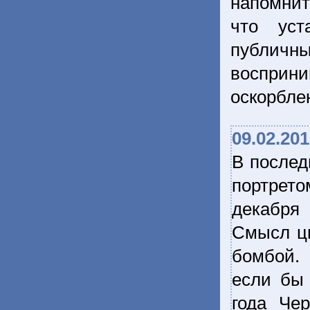
напомнит
что уст
публичн
восприн
оскорбл
09.02.20
В послед
портрето
декабря 
Смысл ци
бомбой. 
если бы 
года Че