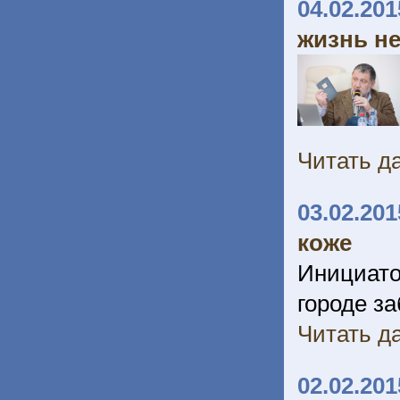
04.02.201
жизнь н
Читать да
03.02.201
коже
Инициато
городе з
Читать да
02.02.201