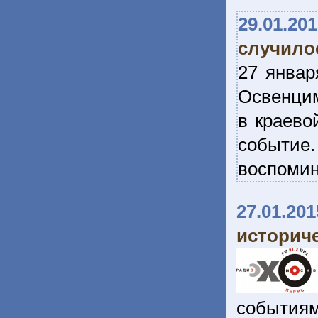
29.01.20
случило
27 январ
Освенцим
в краево
событие.
воспоми
27.01.201
историче
события