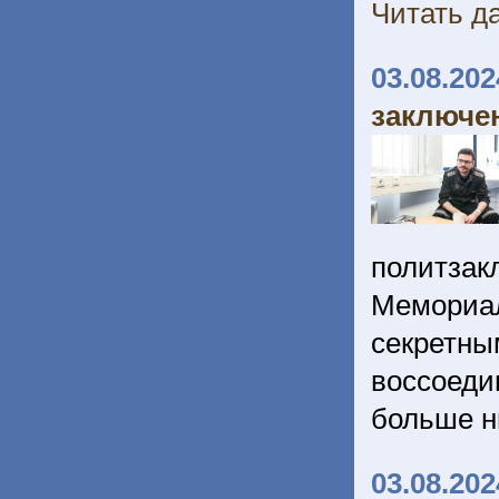
Читать да
03.08.202
заключе
политзак
Мемориал
секретн
воссоеди
больше н
03.08.202