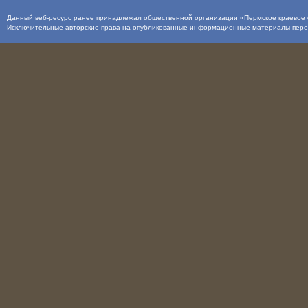
Данный веб-ресурс ранее принадлежал общественной организации «Пермское краевое о
Исключительные авторские права на опубликованные информационные материалы пер