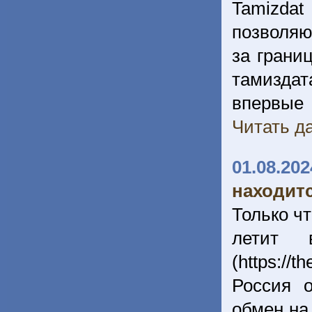
Tamizda
позволя
за грани
тамиздат
впервые
Читать да
01.08.202
находитс
Только ч
летит 
(https://
Россия 
обмен на