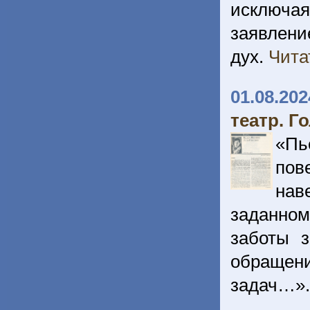
исключа
заявлени
дух.
Чита
01.08.202
театр. Г
«Пь
пов
нав
заданном
заботы з
обращен
задач…»