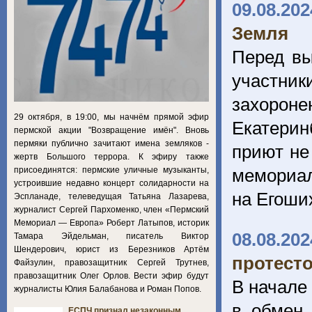
09.08.202
Земля
Перед вы
участни
захорон
29 октября, в 19:00, мы начнём прямой эфир
Екатерин
пермской акции "Возвращение имён". Вновь
пермяки публично зачитают имена земляков -
приют не
жертв Большого террора. К эфиру также
присоединятся: пермские уличные музыканты,
мемориал
устроившие недавно концерт солидарности на
на Егоши
Эспланаде, телеведущая Татьяна Лазарева,
журналист Сергей Пархоменко, член «Пермский
Мемориал — Европа» Роберт Латыпов, историк
08.08.202
Тамара Эйдельман, писатель Виктор
Шендерович, юрист из Березников Артём
протест
Файзулин, правозащитник Сергей Трутнев,
правозащитник Олег Орлов. Вести эфир будут
В начале
журналисты Юлия Балабанова и Роман Попов.
в обмен
ЕСПЧ признал незаконным