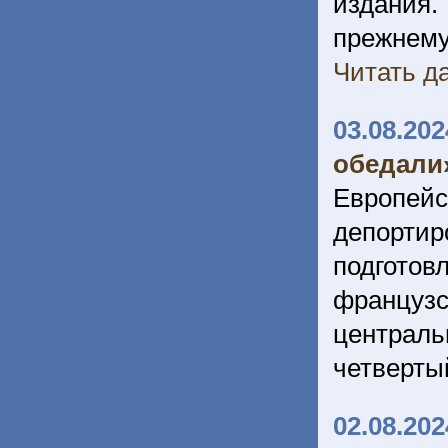
издания.
прежнему
Читать да
03.08.202
обедали»
Европе
депортир
подгото
французс
централ
четверты
02.08.202