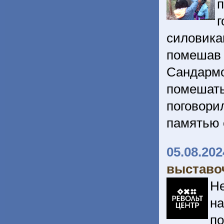
силовик
помешав
Сандарм
помешать
поговори
памятью 
05.08.202
выставо
Не
на
по