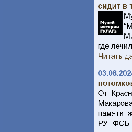
сидит в
М
“
Ми
где лечил
Читать да
03.08.202
потомко
От Красн
Макарова
памяти ж
РУ ФСБ 