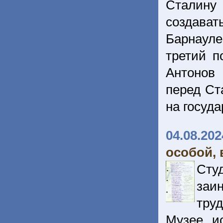
Сталину
создава
Барнауле
третий п
Антонов 
перед Ст
на госуд
04.08.202
особой, 
Сту
заи
тру
Музее и