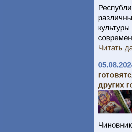
Республи
различн
культур
соврем
Читать да
05.08.202
готовят
других г
Чиновник