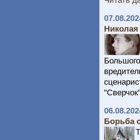
Читать да
07.08.202
Николая
Большог
вредител
сценарис
"Сверчок
06.08.202
Борьба с