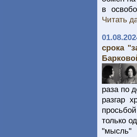
в освобо
Читать да
01.08.202
срока "
Барково
раза по 
разгар х
просьбой
только од
"мысль"