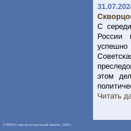
31.07.202
Скворцо
С середи
России 
успешно
Советска
преследо
этом де
политиче
Читать да
©
ПРБОО «Центр исторической памяти»
, 2022 г.