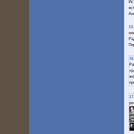
Ис
ис
Ан
19
не
Ра
Пе
18
Ра
«р
же
пр
17
ре