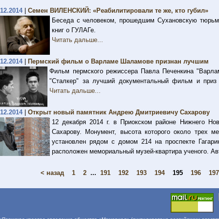
.12.2014
|
Семен ВИЛЕНСКИЙ: «Реабилитировали те же, кто губил»
Беседа с человеком, прошедшим Сухановскую тюрьму
книг о ГУЛАГе.
Читать дальше...
.12.2014
|
Пермский фильм о Варламе Шаламове признан лучшим
Фильм пермского режиссера Павла Печенкина "Варл
"Сталкер" за лучший документальный фильм и приз 
Читать дальше...
.12.2014
|
Открыт новый памятник Андрею Дмитриевичу Сахарову
12 декабря 2014 г. в Приокском районе Нижнего Но
Сахарову. Монумент, высота которого около трех ме
установлен рядом с домом 214 на проспекте Гагари
расположен мемориальный музей-квартира ученого. Ав
< назад
1
2
...
191
192
193
194
195
196
197