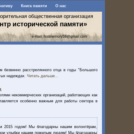
нативу
Книга памяти
О нас
ворительная общественная организация
нтр исторической памяти»
e-mail:
histmemory59@gmail.com
м безвинно расстрелянного отца в годы "Большого
утых надеждах.
Читать дальше...
д
елями некоммерческих организаций, работающих как
ставляется особенно важным для работы сектора в
м 2015 годом! Мы благодарны нашим волонтёрам,
 свои улыбки нашим пожилым людям! Мы благодарны