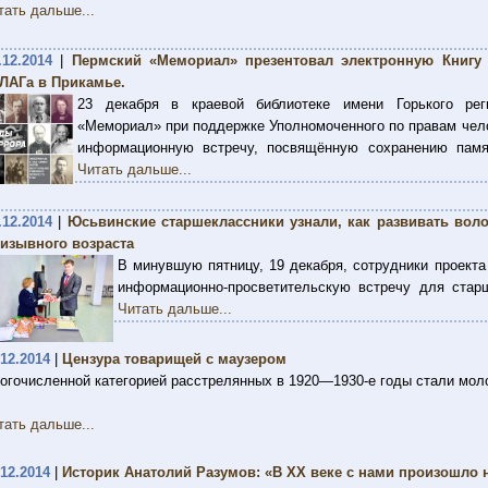
тать дальше...
.12.2014
|
Пермский «Мемориал» презентовал электронную Книгу 
ЛАГа в Прикамье.
23 декабря в краевой библиотеке имени Горького рег
«Мемориал» при поддержке Уполномоченного по правам чел
информационную встречу, посвящённую сохранению памят
Читать дальше...
.12.2014
|
Юсьвинские старшеклассники узнали, как развивать вол
изывного возраста
В минувшую пятницу, 19 декабря, сотрудники проек
информационно-просветительскую встречу для стар
Читать дальше...
.12.2014
|
Цензура товарищей с маузером
огочисленной категорией расстрелянных в 1920—1930-е годы стали мол
тать дальше...
.12.2014
|
Историк Анатолий Разумов: «В XX веке с нами произошло 