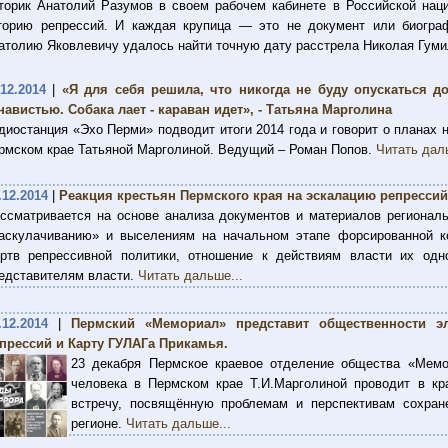
торик Анатолий Разумов в своем рабочем кабинете в Российской наци
торию репрессий. И каждая крупица — это не документ или биограф
атолию Яковлевичу удалось найти точную дату расстрела Николая Гум
.12.2014
|
«Я для себя решила, что никогда не буду опускаться д
навистью. Собака лает - караван идет», - Татьяна Марголина
диостанция «Эхо Перми» подводит итоги 2014 года и говорит о планах 
рмском крае Татьяной Марголиной. Ведущий – Роман Попов.
Читать дал
.12.2014
|
Реакция крестьян Пермского края на эскалацию репрессий в
ссматривается на основе анализа документов и материалов региональ
аскулачиванию» и выселениям на начальном этапе форсированной к
ртв репрессивной политики, отношение к действиям власти их одн
едставителям власти.
Читать дальше...
.12.2014
|
Пермский «Мемориал» представит общественности э
прессий и Карту ГУЛАГа Прикамья.
23 декабря Пермское краевое отделение общества «Мемо
человека в Пермском крае Т.И.Марголиной проводит в кр
встречу, посвящённую проблемам и перспективам сохран
регионе.
Читать дальше...