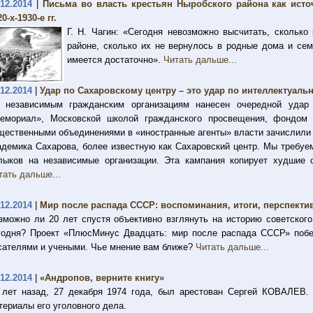
.12.2014
|
Письма во власть крестьян Ныробского района как исто
0-х-1930-е гг.
Г. Н. Чагин: «Сегодня невозможно высчитать, скольк
районе, сколько их не вернулось в родные дома и се
имеется достаточно».
Читать дальше...
.12.2014
|
Удар по Сахаровскому центру – это удар по интеллектуаль
 независимым гражданским организациям нанесен очередной удар
емориал», Московской школой гражданского просвещения, фондом
щественными объединениями в «иностранные агенты» власти зачислили
адемика Сахарова, более известную как Сахаровский центр. Мы требу
лыков на независимые организации. Эта кампания копирует худшие 
тать дальше...
.12.2014
|
Мир после распада СССР: воспоминания, итоги, перспекти
зможно ли 20 лет спустя объективно взглянуть на историю советского
годня? Проект «ПлюсМинус Двадцать: мир после распада СССР» побе
сателями и учеными. Чье мнение вам ближе?
Читать дальше...
.12.2014
|
«Андропов, верните книгу»
 лет назад, 27 декабря 1974 года, был арестован Сергей КОВАЛЕВ.
териалы его уголовного дела.