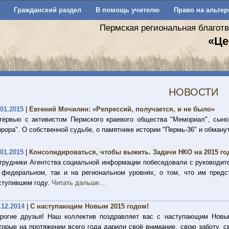
Гражданский раздел
В помощь учителю
Право на альтер
Пермская региональная благот
«Це
НОВОСТИ
.01.2015
|
Евгений Мочилин: «Репрессий, получается, и не было»
тервью с активистом Пермского краевого общества "Мемориал", сыно
ррора". О собственной судьбе, о памятнике истории "Пермь-36" и обман
.01.2015
|
Консолидироваться, чтобы выжить. Задачи НКО на 2015 го
трудники Агентства социальной информации побеседовали с руководит
 федеральном, так и на региональном уровнях, о том, что им пред
ступившем году.
Читать дальше...
.12.2014
|
С наступающим Новым 2015 годом!
рогие друзья! Наш коллектив поздравляет вас с наступающим Новы
торые на протяжении всего года дарили своё внимание, свою заботу,