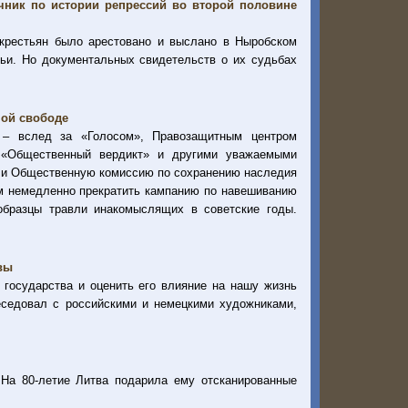
чник по истории репрессий во второй половине
о крестьян было арестовано и выслано в Ныробском
мьи. Но документальных свидетельств о их судьбах
ной свободе
 – вслед за «Голосом», Правозащитным центром
 «Общественный вердикт» и другими уважаемыми
 и Общественную комиссию по сохранению наследия
ем немедленно прекратить кампанию по навешиванию
образцы травли инакомыслящих в советские годы.
вы
 государства и оценить его влияние на нашу жизнь
седовал с российскими и немецкими художниками,
 На 80-летие Литва подарила ему отсканированные