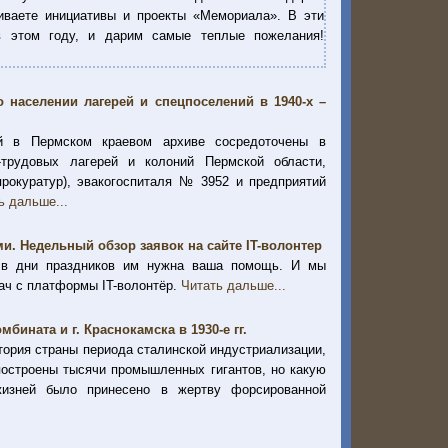
живаете инициативы и проекты «Мемориала». В эти
в этом году, и дарим самые теплые пожелания!
 населении лагерей и спецпоселений в 1940-х –
й в Пермском краевом архиве сосредоточены в
-трудовых лагерей и колоний Пермской области,
рокуратур), эвакогоспиталя № 3952 и предприятий
ь дальше...
ми. Недельный обзор заявок на сайте IT-волонтер
е в дни праздников им нужна ваша помощь. И мы
ач с платформы IT-волонтёр.
Читать дальше...
ината и г. Краснокамска в 1930-е гг.
стория страны периода сталинской индустриализации,
построены тысячи промышленных гигантов, но какую
жизней было принесено в жертву форсированной