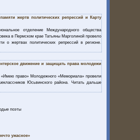
памяти жертв политических репрессий и Карту
иональное отделение Международного общества
овека в Пермском крае Татьяны Марголиной провело
и о жертвах политических репрессий в регионе.
онтерское движение и защищать права молодежи
та «Имею право» Молодежного «Мемориала» провели
шеклассников Юсьвинского района. Читать дальше
одые поэты
нечто ужасное»