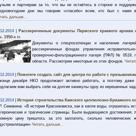
узьям и партнерам за то, что вы не остаётесь в стороне и поддер
едновогодние дни мы говорим «спасибо» всем, кто был с нами 
тать дальше...
.12.2014
|
Рассекреченные документы Пермского краевого архива о
. 1950-х гг.
Документы о спецпоселенцах и населении лагере
рассекреченных фондах управления исправительно
проверочно-фильтрационного лагеря (ПФЛ) № 0519, п
области. Рассмотрим некоторые из этих фондов.
Читат
.12.2014
|
Помогите создать сайт для центра по работе с призывника
конце декабря НКО продолжают активно работать, а поэтому даж
едлагаем вам выбрать себе на долгие каникулы одну из нерешенных зад
.12.2014
|
История строительства Камского целлюлозно-бумажного комб
 Р. Семакина: «В истории Краснокамска, как в капле воды, отразилась и
 героические и трагические страницы. Были выдающиеся достижения, 
ромную цену пришлось за это заплатить, сколько человеческих 
дустриализации»
Читать дальше...