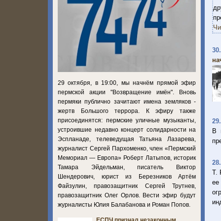
др
пр
Чи
30
нач
29 октября, в 19:00, мы начнём прямой эфир
пермской акции "Возвращение имён". Вновь
пермяки публично зачитают имена земляков -
жертв Большого террора. К эфиру также
присоединятся: пермские уличные музыканты,
29
устроившие недавно концерт солидарности на
В 
Эспланаде, телеведущая Татьяна Лазарева,
пр
журналист Сергей Пархоменко, член «Пермский
Мемориал — Европа» Роберт Латыпов, историк
28
Тамара Эйдельман, писатель Виктор
Т.
Шендерович, юрист из Березников Артём
ее
Файзулин, правозащитник Сергей Трутнев,
ог
правозащитник Олег Орлов. Вести эфир будут
ин
журналисты Юлия Балабанова и Роман Попов.
ЕСПЧ признал незаконным