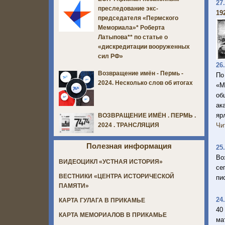
27
преследование экс-
192
председателя «Пермского
Мемориала»* Роберта
Латыпова** по статье о
«дискредитации вооруженных
сил РФ»
26
Возвращение имён - Пермь -
По
2024. Несколько слов об итогах
«М
об
ак
яр
ВОЗВРАЩЕНИЕ ИМЁН . ПЕРМЬ .
Чи
2024 . ТРАНСЛЯЦИЯ
Полезная информация
25
Во
ВИДЕОЦИКЛ «УСТНАЯ ИСТОРИЯ»
се
ВЕСТНИКИ «ЦЕНТРА ИСТОРИЧЕСКОЙ
пи
ПАМЯТИ»
24
КАРТА ГУЛАГА В ПРИКАМЬЕ
40
КАРТА МЕМОРИАЛОВ В ПРИКАМЬЕ
ма