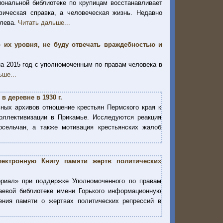
ональной библиотеке по крупицам восстанавливает
ическая справка, а человеческая жизнь. Недавно
илева.
Читать дальше...
о их уровня, не буду отвечать враждебностью и
на 2015 год с уполномоченным по правам человека в
ьше...
 деревне в 1930 г.
ных архивов отношение крестьян Пермского края к
оллективизации в Прикамье. Исследуются реакция
осельчан, а также мотивация крестьянских жалоб
лектронную Книгу памяти жертв политических
риал» при поддержке Уполномоченного по правам
аевой библиотеке имени Горького информационную
ения памяти о жертвах политических репрессий в