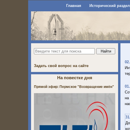
Главная
Исторический раздел
02
Задать свой вопрос на сайте
Ин
те
На повестке дня
01
Прямой эфир: Пермское "Возвращение имён"
Со
на
на
31
До
ко