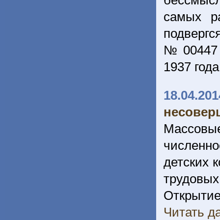
бессмыс
самых ра
подвергс
№ 00447 
1937 год
18.04.201
несовер
Массовы
численно
детских 
трудовых
Открытие
Читать да