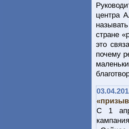
Руководи
центра А
называт
стране «
это связ
почему р
маленьки
благотво
03.04.20
«призыв
С 1 апр
кампани