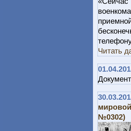
«Сейчас 
военкома
приемно
бесконе
телефон
Читать д
01.04.20
Документ
30.03.20
мирово
№0302)