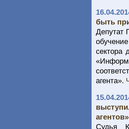
16.04.201
быть пр
Депутат 
обучение
сектора 
«Инфор
соответс
агента».
15.04.201
выступ
агентов»
Судья К