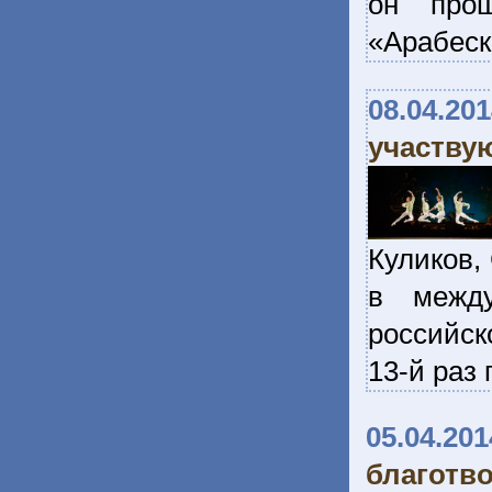
он прош
«Арабеск
08.04.20
участву
Куликов,
в между
российск
13-й раз
05.04.201
благотв