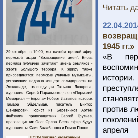
Читать да
22.04.201
возвращ
1945 гг.»
29 октября, в 19:00, мы начнём прямой эфир
«В пер
пермской акции "Возвращение имён". Вновь
пермяки публично зачитают имена земляков -
воспомин
жертв Большого террора. К эфиру также
присоединятся: пермские уличные музыканты,
истории
устроившие недавно концерт солидарности на
преступ
Эспланаде, телеведущая Татьяна Лазарева,
журналист Сергей Пархоменко, член «Пермский
становят
Мемориал — Европа» Роберт Латыпов, историк
Тамара Эйдельман, писатель Виктор
против л
Шендерович, юрист из Березников Артём
Файзулин, правозащитник Сергей Трутнев,
поколени
правозащитник Олег Орлов. Вести эфир будут
апреля 
журналисты Юлия Балабанова и Роман Попов.
ЕСПЧ признал незаконным