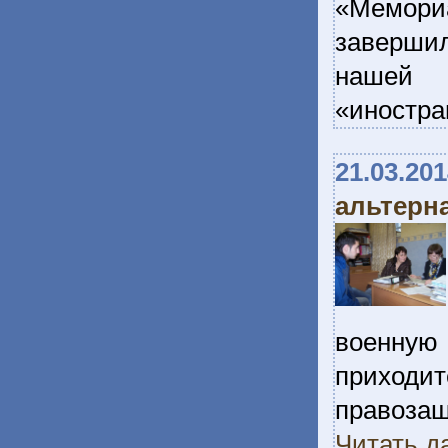
«Мемори
заверши
нашей о
«иностра
21.03.20
альтерн
военную
приходи
правоз
Читать д