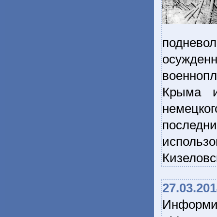
подневол
осужден
военноп
Крыма и
немецко
последн
использ
Кизеловс
27.03.20
Информ