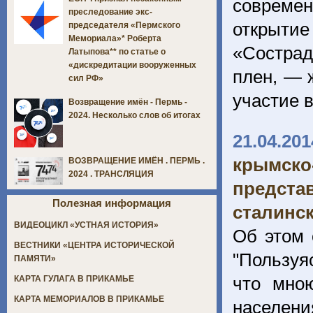
современ
преследование экс-
открыти
председателя «Пермского
Мемориала»* Роберта
«Сострад
Латыпова** по статье о
«дискредитации вооруженных
плен, — 
сил РФ»
участие в
Возвращение имён - Пермь -
2024. Несколько слов об итогах
21.04.201
крымск
ВОЗВРАЩЕНИЕ ИМЁН . ПЕРМЬ .
2024 . ТРАНСЛЯЦИЯ
предста
Полезная информация
сталинс
ВИДЕОЦИКЛ «УСТНАЯ ИСТОРИЯ»
Об этом 
ВЕСТНИКИ «ЦЕНТРА ИСТОРИЧЕСКОЙ
"Пользуя
ПАМЯТИ»
что мною
КАРТА ГУЛАГА В ПРИКАМЬЕ
КАРТА МЕМОРИАЛОВ В ПРИКАМЬЕ
населени