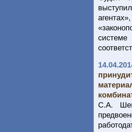
выступил
агентах»
«законо
систем
соответс
14.04.201
принуди
материа
комбина
С.А. Ше
предвое
работода