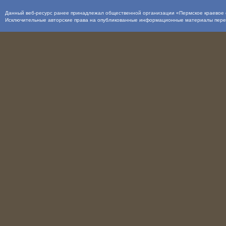
Данный веб-ресурс ранее принадлежал общественной организации «Пермское краевое о
Исключительные авторские права на опубликованные информационные материалы пер