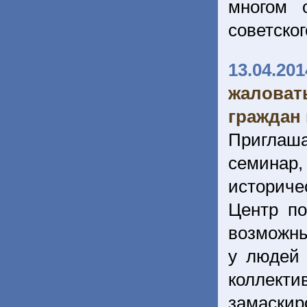
многом 
советског
13.04.201
жалова
граждан 
Приглаш
семинар
историче
Центр п
возможны
у людей 
коллект
замаскир