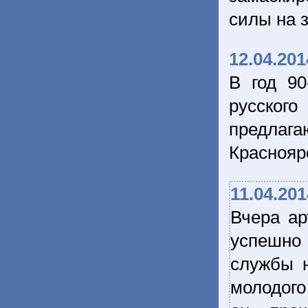
силы на 
12.04.201
В год 90
русского
предлаг
Краснояр
11.04.201
Вчера ар
успешно
службы н
молодого