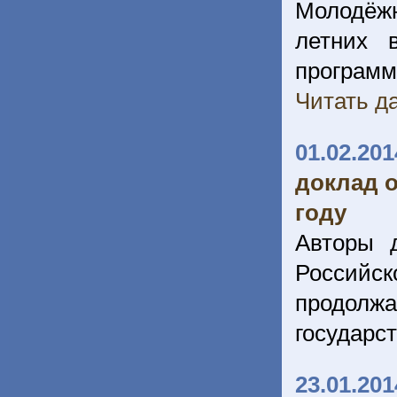
Молодёжн
летних 
программ
Читать да
01.02.201
доклад о
году
Авторы 
Российск
продолжа
государс
23.01.201