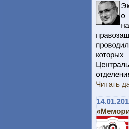
Эк
о
н
правоза
проводил
которых
Централ
отделен
Читать да
14.01.20
«Мемори