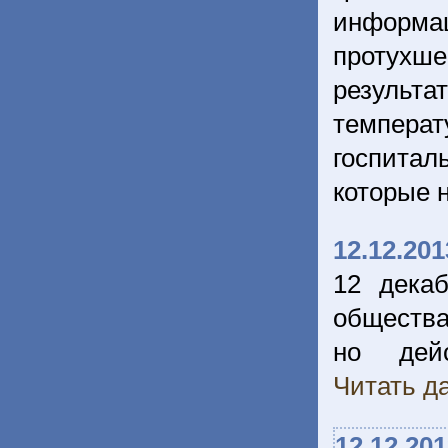
информа
протухш
результ
темпера
госпитал
которые 
12.12.201
12 дека
общества
но дейс
Читать да
12.12.20