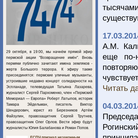
тысячам
существу
17.03.201
А.М. Кал
29 октября, в 19:00, мы начнём прямой эфир
еще по-
пермской акции "Возвращение имён". Вновь
пермяки публично зачитают имена земляков -
повторяю
жертв Большого террора. К эфиру также
присоединятся: пермские уличные музыканты,
чувствует
устроившие недавно концерт солидарности на
Читать да
Эспланаде, телеведущая Татьяна Лазарева,
журналист Сергей Пархоменко, член «Пермский
Мемориал — Европа» Роберт Латыпов, историк
04.03.201
Тамара Эйдельман, писатель Виктор
Шендерович, юрист из Березников Артём
Председ
Файзулин, правозащитник Сергей Трутнев,
правозащитник Олег Орлов. Вести эфир будут
Рогинск
журналисты Юлия Балабанова и Роман Попов.
принципа
ЕСПЧ признал незаконным