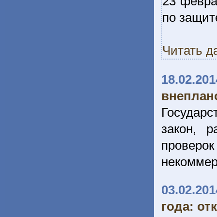
23 февра
по защит
Читать д
18.02.201
внеплан
Государс
закон, 
провер
некоммер
03.02.201
года: от