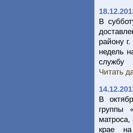
18.12.201
В суббот
доставле
району г.
недель н
службу
Читать да
14.12.201
В октяб
группы 
матроса,
крае на