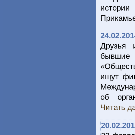
истории
Прикамь
24.02.201
Друзья 
бывшие 
«Обществ
ищут фин
Междуна
об орга
Читать да
20.02.20