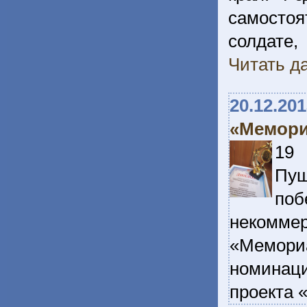
самосто
солдат
Читать да
20.12.20
«Мемори
19 
Пуш
поб
некомм
«Мемори
номинац
проекта 