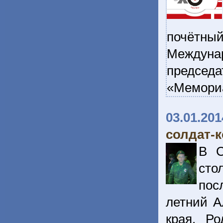
почётны
Междуна
председа
«Мемори
03.01.201
солдат-к
В С
сто
пос
летний А
края. Р