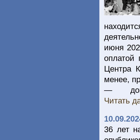
находит
деятельн
июня 202
оплатой 
Центра К
менее, п
— доку
Читать да
10.09.202
36 лет н