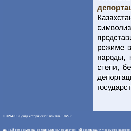
депортац
Казахс
символ
представ
режиме в
народы, 
степи, б
депорта
государс
©
ПРБОО «Центр исторической памяти»
, 2022 г.
Данный веб-ресурс ранее принадлежал общественной организации «Пермское краевое о