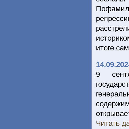
Пофамиль
репресс
расстре
историко
итоге сам
14.09.202
9 сент
государ
генерал
содержим
открывае
Читать да