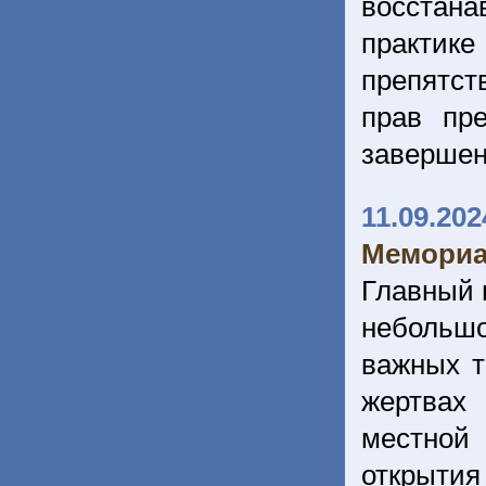
восстан
практике
препятст
прав пр
завершен
11.09.202
Мемориа
Главный 
небольшо
важных т
жертвах 
местной 
открыти