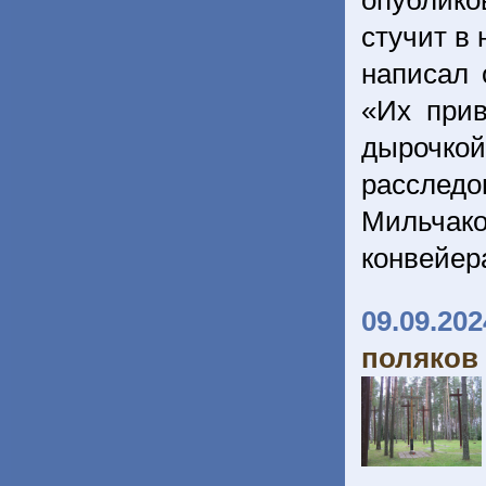
опублико
стучит в
написал 
«Их при
дырочко
расследо
Мильчако
конвейер
09.09.202
поляков