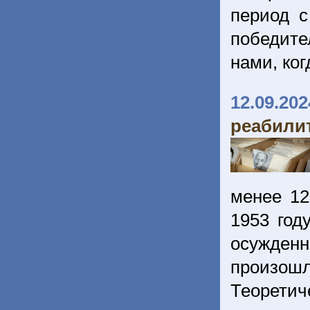
период с
победит
нами, ко
12.09.202
реабили
менее 12
1953 год
осужденн
произош
Теорет