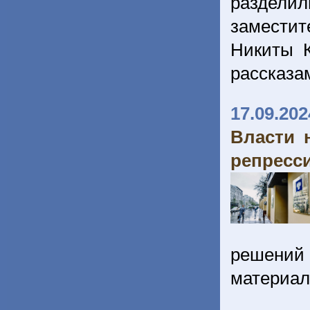
раздели
заместит
Никиты К
рассказа
17.09.202
Власти 
репресс
решений 
материа