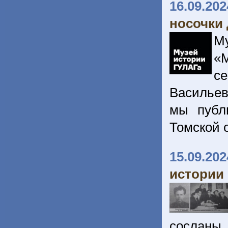
16.09.202
носочки 
М
«
с
Васильев
мы публ
Томской о
15.09.202
истории 
сослан