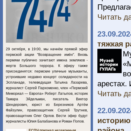
Предлага
Читать да
23.09.202
тяжкая р
29 октября, в 19:00, мы начнём прямой эфир
М
пермской акции "Возвращение имён". Вновь
пермяки публично зачитают имена земляков -
«М
жертв Большого террора. К эфиру также
присоединятся: пермские уличные музыканты,
в
устроившие недавно концерт солидарности на
арестах. 
Эспланаде, телеведущая Татьяна Лазарева,
журналист Сергей Пархоменко, член «Пермский
Читать да
Мемориал — Европа» Роберт Латыпов, историк
Тамара Эйдельман, писатель Виктор
Шендерович, юрист из Березников Артём
22.09.202
Файзулин, правозащитник Сергей Трутнев,
правозащитник Олег Орлов. Вести эфир будут
историю
журналисты Юлия Балабанова и Роман Попов.
района
ЕСПЧ признал незаконным