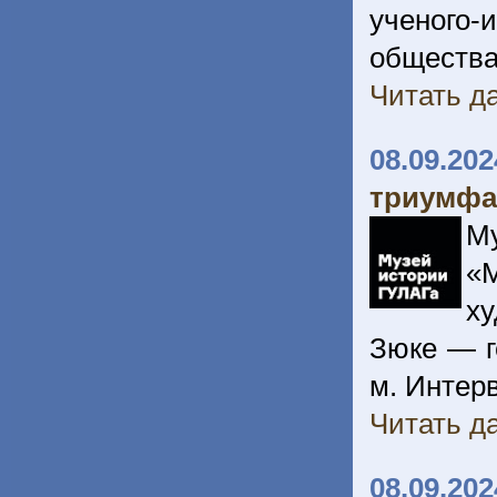
ученого
общества
Читать да
08.09.202
триумфа
М
«
ху
Зюке — г
м. Интерв
Читать да
08.09.202