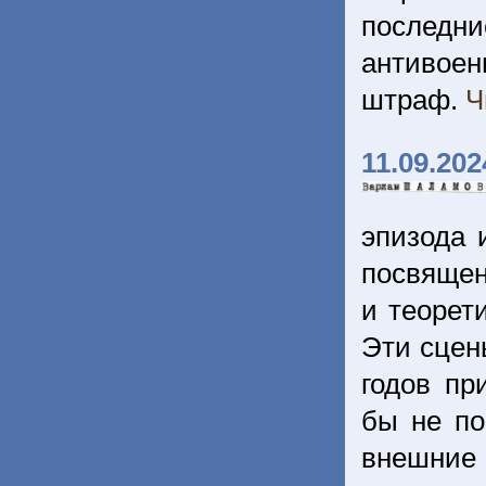
последн
антивоен
штраф.
Ч
11.09.202
эпизода 
посвящен
и теорет
Эти сцен
годов пр
бы не по
внешни