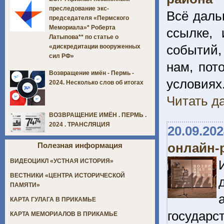
преследование экс-
Всё даль
председателя «Пермского
Мемориала»* Роберта
ссылке,
Латыпова** по статье о
событий,
«дискредитации вооруженных
сил РФ»
нам, пот
Возвращение имён - Пермь -
условиях
2024. Несколько слов об итогах
Читать да
ВОЗВРАЩЕНИЕ ИМЁН . ПЕРМЬ .
2024 . ТРАНСЛЯЦИЯ
20.09.20
онлайн-
Полезная информация
ВИДЕОЦИКЛ «УСТНАЯ ИСТОРИЯ»
ВЕСТНИКИ «ЦЕНТРА ИСТОРИЧЕСКОЙ
ПАМЯТИ»
КАРТА ГУЛАГА В ПРИКАМЬЕ
государс
КАРТА МЕМОРИАЛОВ В ПРИКАМЬЕ