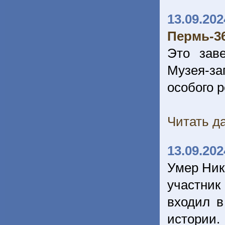
13.09.202
Пермь-36
Это зав
Музея-за
особого 
Читать да
13.09.202
Умер Нико
участник
входил в
истории.