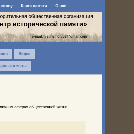
нативу
Книга памяти
О нас
ворительная общественная организация
нтр исторической памяти»
e-mail:
histmemory59@gmail.com
алов
Видео
довые отчёты
зличных сферах общественной жизни.