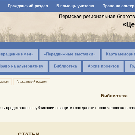
Гражданский раздел
В помощь учителю
Право на альтер
Пермская региональная благот
«Це
звращение имен»
«Передвижные выставки»
Карта мемори
Право на альтернативу
Библиотека
Архив проектов
Го
лавная
Гражданский раздел
Библиотека
сь представлены публикации о защите гражданских прав человека в ра
СТАТЬИ