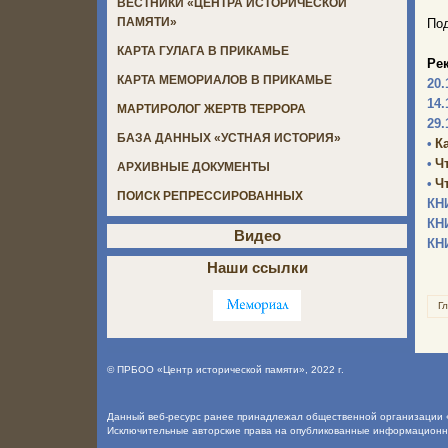
ВЕСТНИКИ «ЦЕНТРА ИСТОРИЧЕСКОЙ
ПАМЯТИ»
Под
КАРТА ГУЛАГА В ПРИКАМЬЕ
Ре
КАРТА МЕМОРИАЛОВ В ПРИКАМЬЕ
20.
14.
МАРТИРОЛОГ ЖЕРТВ ТЕРРОРА
29.
БАЗА ДАННЫХ «УСТНАЯ ИСТОРИЯ»
•
К
•
Ч
АРХИВНЫЕ ДОКУМЕНТЫ
•
Ч
ПОИСК РЕПРЕССИРОВАННЫХ
КН
КН
Видео
КН
Наши ссылки
Г
©
ПРБОО «Центр исторической памяти»
, 2022 г.
Данный веб-ресурс ранее принадлежал общественной организации «
Исключительные авторские права на опубликованные информацион