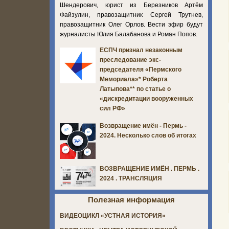
Шендерович, юрист из Березников Артём
Файзулин, правозащитник Сергей Трутнев,
правозащитник Олег Орлов. Вести эфир будут
журналисты Юлия Балабанова и Роман Попов.
ЕСПЧ признал незаконным
преследование экс-
председателя «Пермского
Мемориала»* Роберта
Латыпова** по статье о
«дискредитации вооруженных
сил РФ»
Возвращение имён - Пермь -
2024. Несколько слов об итогах
ВОЗВРАЩЕНИЕ ИМЁН . ПЕРМЬ .
2024 . ТРАНСЛЯЦИЯ
Полезная информация
ВИДЕОЦИКЛ «УСТНАЯ ИСТОРИЯ»