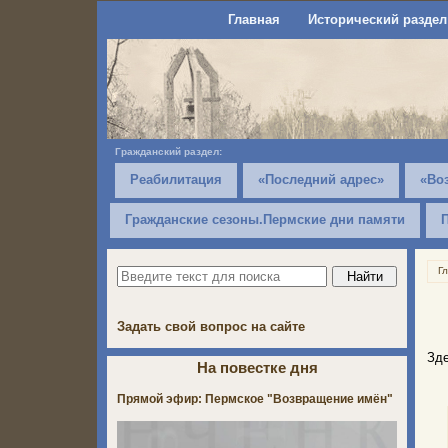
Главная
Исторический раздел
Гражданский раздел:
Реабилитация
«Последний адрес»
«Во
Гражданские сезоны.Пермские дни памяти
Г
Задать свой вопрос на сайте
Зде
На повестке дня
Прямой эфир: Пермское "Возвращение имён"