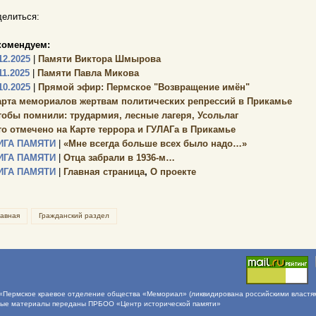
елиться:
комендуем:
12.2025
|
Памяти Виктора Шмырова
11.2025
|
Памяти Павла Микова
10.2025
|
Прямой эфир: Пермское "Возвращение имён"
арта мемориалов жертвам политических репрессий в Прикамье
тобы помнили: трудармия, лесные лагеря, Усольлаг
то отмечено на Карте террора и ГУЛАГа в Прикамье
ИГА ПАМЯТИ
|
«Мне всегда больше всех было надо…»
ИГА ПАМЯТИ
|
Отца забрали в 1936-м…
ИГА ПАМЯТИ
|
Главная страница
,
О проекте
лавная
Гражданский раздел
Пермское краевое отделение общества «Мемориал» (ликвидирована российскими властями 
ные материалы переданы ПРБОО «Центр исторической памяти»