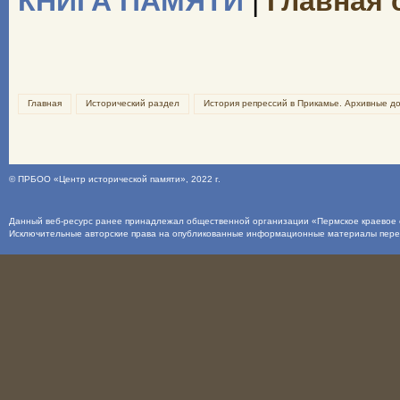
КНИГА ПАМЯТИ
|
Главная 
Главная
Исторический раздел
История репрессий в Прикамье. Архивные д
©
ПРБОО «Центр исторической памяти»
, 2022 г.
Данный веб-ресурс ранее принадлежал общественной организации «Пермское краевое о
Исключительные авторские права на опубликованные информационные материалы пер