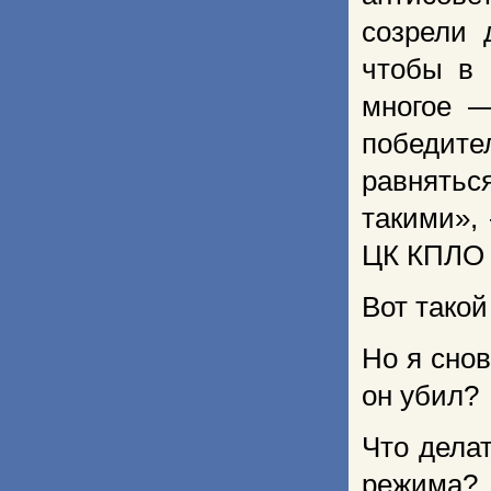
созрели 
чтобы в 
многое —
победите
равнять
такими»,
ЦК КПЛО 
Вот такой
Но я снов
он убил?
Что дела
режима?