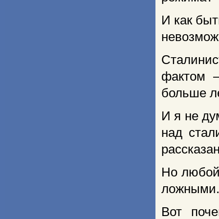
И как быт
невозмож
Сталинист
фактом 
больше ле
И я не ду
над стал
рассказан
Но любой
ложными
Вот поч