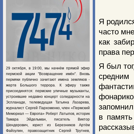
Я родился
часто мне
как заби
права пер
Я был тог
29 октября, в 19:00, мы начнём прямой эфир
пермской акции "Возвращение имён". Вновь
средним
пермяки публично зачитают имена земляков -
фантасти
жертв Большого террора. К эфиру также
присоединятся: пермские уличные музыканты,
фонарик
устроившие недавно концерт солидарности на
Эспланаде, телеведущая Татьяна Лазарева,
запомнил
журналист Сергей Пархоменко, член «Пермский
Мемориал — Европа» Роберт Латыпов, историк
в память
Тамара Эйдельман, писатель Виктор
Шендерович, юрист из Березников Артём
рассказы
Файзулин, правозащитник Сергей Трутнев,