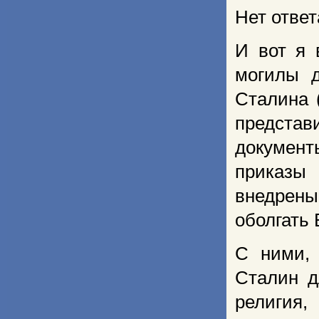
Нет ответ
И вот я 
могилы 
Сталина (
представ
докумен
приказы
внедрены
оболгать 
С ними, 
Сталин д
религия,