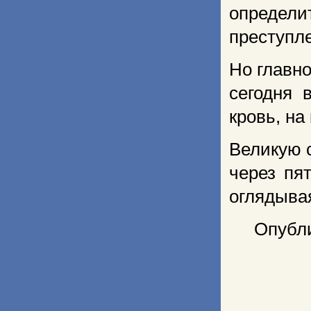
определ
преступл
Но главн
сегодня 
кровь, на
Великую с
через пя
оглядыва
Опубли