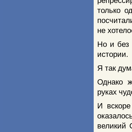
репресси
только о
посчитали
не хотело
Но и без
истории.
Я так дум
Однако ж
руках чу
И вскоре
оказалос
великий 