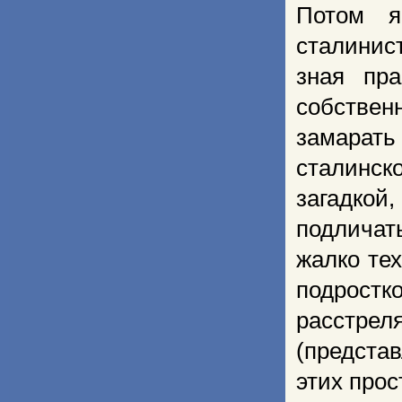
Потом я
сталинист
зная пр
собствен
замарать
сталинск
загадкой,
подличать
жалко те
подростк
расстре
(предста
этих прос