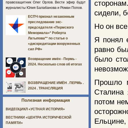
сторонам
правозащитник Олег Орлов. Вести эфир будут
журналисты Юлия Балабанова и Роман Попов.
сидели, б
ЕСПЧ признал незаконным
преследование экс-
Но он все
председателя «Пермского
Мемориала»* Роберта
Я понял 
Латыпова** по статье о
«дискредитации вооруженных
равно бы
сил РФ»
было сто
Возвращение имён - Пермь -
2024. Несколько слов об итогах
невозмож
Прошло м
ВОЗВРАЩЕНИЕ ИМЁН . ПЕРМЬ .
2024 . ТРАНСЛЯЦИЯ
Сталина 
потом нем
Полезная информация
ВИДЕОЦИКЛ «УСТНАЯ ИСТОРИЯ»
осторожн
ВЕСТНИКИ «ЦЕНТРА ИСТОРИЧЕСКОЙ
Ельцине,
ПАМЯТИ»