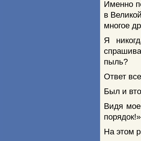
Именно п
в Великой
многое др
Я никог
спрашива
пыль?
Ответ все
Был и вто
Видя мое
порядок!»
На этом р