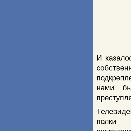
И казало
собстве
подкрепл
нами бы
преступл
Телевиде
полки 