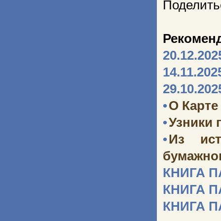
Поделить
Рекомен
20.12.202
14.11.202
29.10.202
•
О Карте
•
Узники 
•
Из ист
бумажног
КНИГА 
КНИГА 
КНИГА 