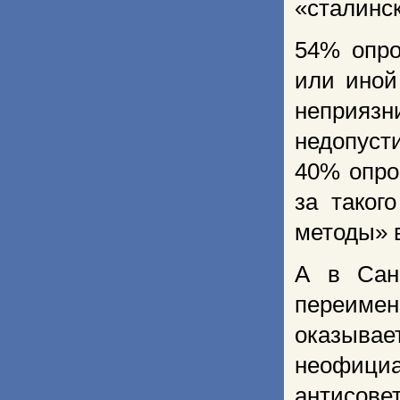
«сталинск
54% опро
или иной
неприя
недопуст
40% опро
за таког
методы» 
А в Сан
переиме
оказыва
неофици
антисов