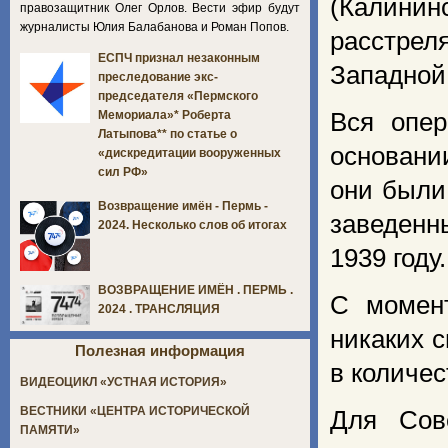
(Калинин
правозащитник Олег Орлов. Вести эфир будут
журналисты Юлия Балабанова и Роман Попов.
расстрел
ЕСПЧ признал незаконным
Западной
преследование экс-
председателя «Пермского
Вся опер
Мемориала»* Роберта
Латыпова** по статье о
основани
«дискредитации вооруженных
сил РФ»
они были
Возвращение имён - Пермь -
заведенн
2024. Несколько слов об итогах
1939 году.
ВОЗВРАЩЕНИЕ ИМЁН . ПЕРМЬ .
С момент
2024 . ТРАНСЛЯЦИЯ
никаких 
Полезная информация
в количе
ВИДЕОЦИКЛ «УСТНАЯ ИСТОРИЯ»
ВЕСТНИКИ «ЦЕНТРА ИСТОРИЧЕСКОЙ
Для Сов
ПАМЯТИ»