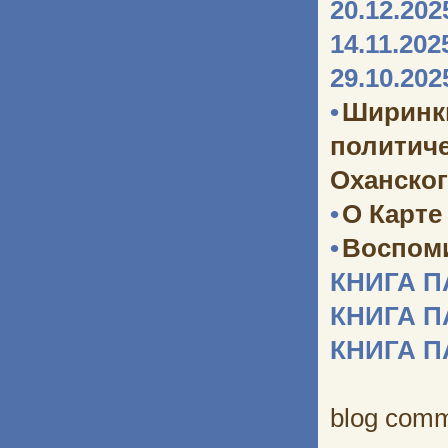
20.12.202
14.11.202
29.10.202
•
Ширинк
политич
Оханског
•
О Карте
•
Воспоми
КНИГА 
КНИГА 
КНИГА 
blog com