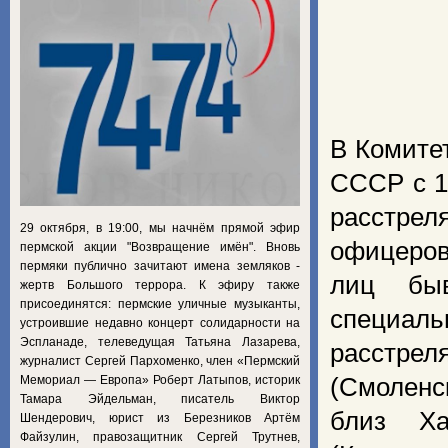
В Комите
СССР с 1
расстре
29 октября, в 19:00, мы начнём прямой эфир
офицеров
пермской акции "Возвращение имён". Вновь
пермяки публично зачитают имена земляков -
лиц бы
жертв Большого террора. К эфиру также
присоединятся: пермские уличные музыканты,
спец
устроившие недавно концерт солидарности на
Эспланаде, телеведущая Татьяна Лазарева,
расстре
журналист Сергей Пархоменко, член «Пермский
Мемориал — Европа» Роберт Латыпов, историк
(Смоленс
Тамара Эйдельман, писатель Виктор
близ Ха
Шендерович, юрист из Березников Артём
Файзулин, правозащитник Сергей Трутнев,