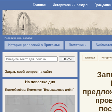
Главная
Исторический раздел
Гражданск
Исторический раздел:
История репрессий в Прикамье
Памятники
Библиоте
Главная
Историч
Задать свой вопрос на сайте
Зап
На повестке дня
предлож
Прямой эфир: Пермское "Возвращение имён"
пров
пос