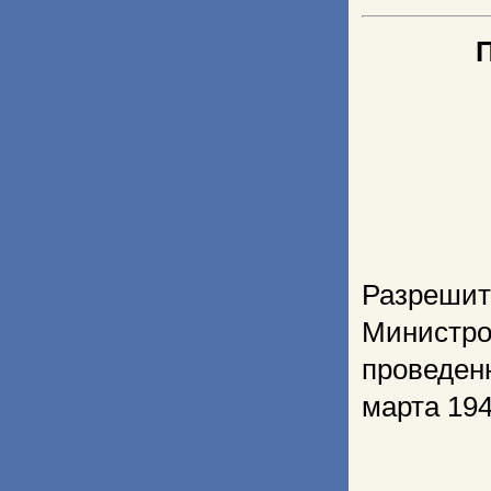
Разрешит
Министр
проведен
марта 194