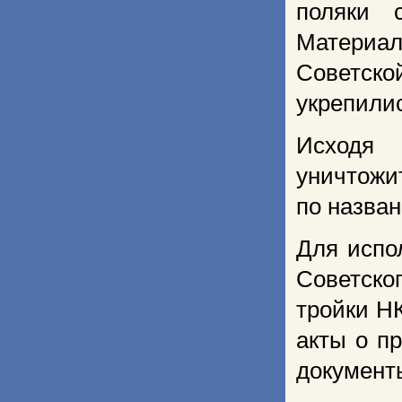
поляки 
Материал
Советск
укрепили
Исходя 
уничтожи
по назва
Для испо
Советско
тройки Н
акты о п
документы