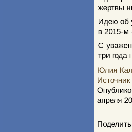
жертвы н
Идею об 
в 2015-м
С уважен
три года
Юлия Ка
Источник
Опублико
апреля 2
Поделить