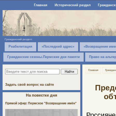
Главная
Исторический раздел
Гражданск
Гражданский раздел:
Реабилитация
«Последний адрес»
«Возвращение име
Гражданские сезоны.Пермские дни памяти
Право на альте
Главная
Граждан
Задать свой вопрос на сайте
Пред
об
На повестке дня
Прямой эфир: Пермское "Возвращение имён"
Россияне