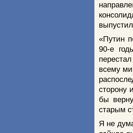
направле
консоли
выпустил
«Путин п
90-е год
перестал
всему ми
распосл
сторону 
бы верну
старым с
Я не дум