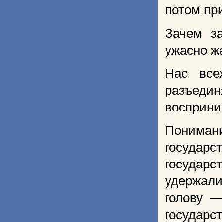
потом пр
Зачем з
ужасно ж
Нас все
разъеди
восприни
Понима
государс
государс
удержали
голову —
государс