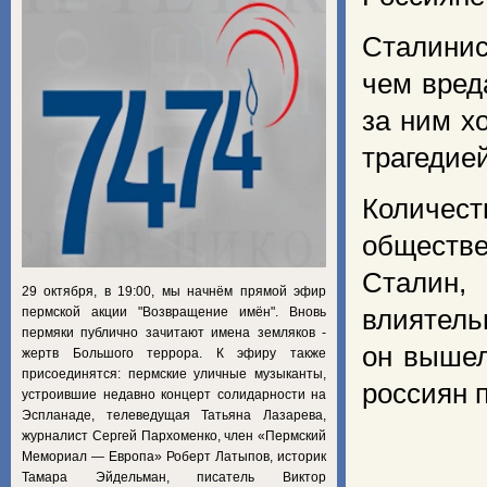
Сталинис
чем вред
за ним х
трагедие
Количест
обществе
Сталин,
29 октября, в 19:00, мы начнём прямой эфир
пермской акции "Возвращение имён". Вновь
влиятель
пермяки публично зачитают имена земляков -
он вышел
жертв Большого террора. К эфиру также
присоединятся: пермские уличные музыканты,
россиян 
устроившие недавно концерт солидарности на
Эспланаде, телеведущая Татьяна Лазарева,
журналист Сергей Пархоменко, член «Пермский
Мемориал — Европа» Роберт Латыпов, историк
Тамара Эйдельман, писатель Виктор