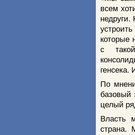
всем хот
недруги. 
устроить 
которые 
с тако
консоли
генсека. 
По мнени
базовый 
целый ря
Власть м
страна. 