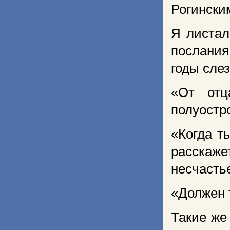
Рогинским
Я листал
послания
годы сле
«От отц
полуостро
«Когда т
расскаже
несчасть
«Должен 
Такие же