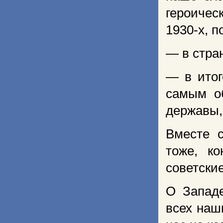
героичес
1930-х, п
— в стра
— в ито
самым о
державы,
Вместе 
тоже, к
советские
О Западе
всех наши