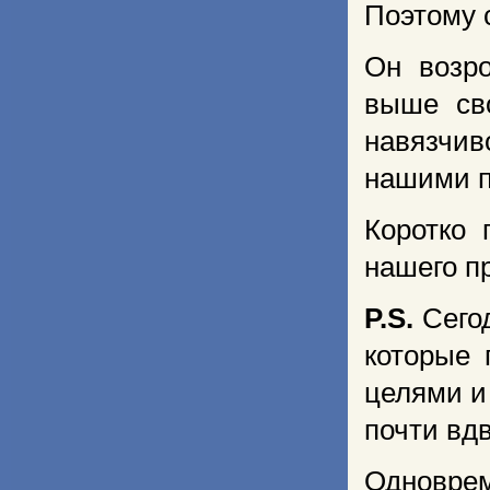
Поэтому 
Он возро
выше св
навязчив
нашими п
Коротко 
нашего п
P.S.
Сего
которые 
целями и
почти вд
Одноврем