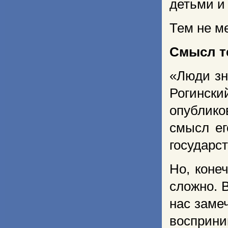
детьми и
Тем не м
Смысл т
«Люди зн
Рогинск
опублико
смысл ег
государст
Но, коне
сложно. 
нас заме
восприн