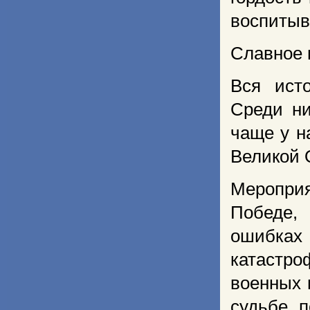
воспитыв
Славное 
Вся ист
Среди ни
чаще у н
Великой 
Меропри
Победе,
ошибка
катастро
военных 
судьбе п