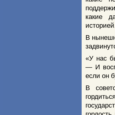
поддержи
какие д
историей
В нынешн
задвинут
«У нас б
— И восп
если он 
В совет
гордитьс
государс
гордость