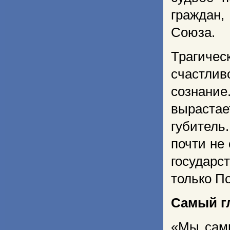
граждан
Союза.
Трагиче
счастлив
сознани
вырастае
губител
почти не
государс
только П
Самый г
«Мы самы