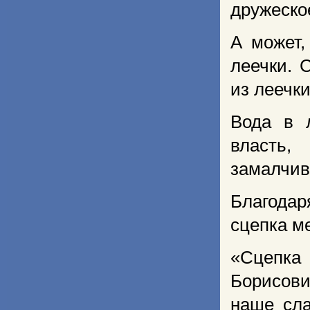
дружеско
А может,
леечки. 
из леечки
Вода в 
власть,
замалчив
Благода
сцепка м
«Сцепка
Борисов
наше сла