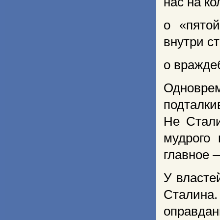
нас на ко
о «пятой
внутри с
о вражде
Одновре
подталки
Не Стал
мудрого 
главное 
У власте
Сталина
оправд