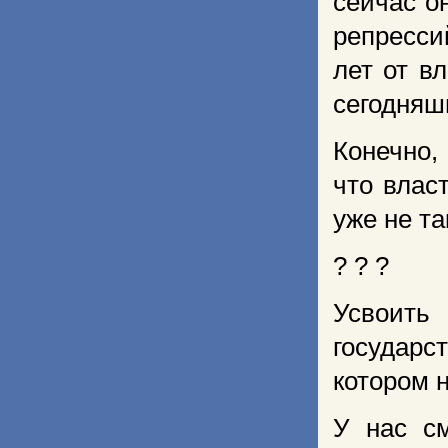
сейчас о
репресси
лет от в
сегодняш
Конечно,
что влас
уже не та
? ? ?
Усвоить
государс
котором н
У нас см