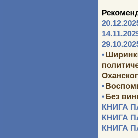
Рекомен
20.12.202
14.11.202
29.10.202
•
Ширинк
политич
Оханског
•
Воспоми
•
Без ви
КНИГА 
КНИГА 
КНИГА 