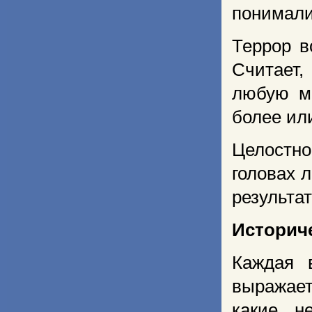
понимали
Террор в
Считает,
любую ми
более или
Целостно
головах 
результат
Историч
Каждая 
выражает
какие н