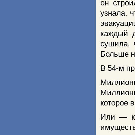
он строи
узнала, ч
эвакуаци
каждый д
сушила, 
Больше н
В 54-м п
Миллион
Миллионы
которое в
Или — к
имуществ