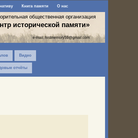
нативу
Книга памяти
О нас
ворительная общественная организация
нтр исторической памяти»
e-mail:
histmemory59@gmail.com
алов
Видео
довые отчёты