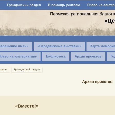
Гражданский раздел
В помощь учителю
Право на альтер
Пермская региональная благот
«Це
звращение имен»
«Передвижные выставки»
Карта мемори
Право на альтернативу
Библиотека
Архив проектов
Го
лавная
Гражданский раздел
Архив проектов
«Вместе!»