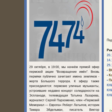
Под
Ре
20.
14.
29.
29 октября, в 19:00, мы начнём прямой эфир
•
В
пермской акции "Возвращение имён". Вновь
•
К
пермяки публично зачитают имена земляков -
•
П
жертв Большого террора. К эфиру также
КН
присоединятся: пермские уличные музыканты,
КН
устроившие недавно концерт солидарности на
КН
Эспланаде, телеведущая Татьяна Лазарева,
журналист Сергей Пархоменко, член «Пермский
Мемориал — Европа» Роберт Латыпов, историк
Тамара Эйдельман, писатель Виктор
Г