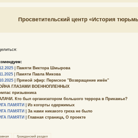
Просветительский центр «История тюрь
елиться:
комендуем:
12.2025
|
Памяти Виктора Шмырова
11.2025
|
Памяти Павла Микова
10.2025
|
Прямой эфир: Пермское "Возвращение имён"
ОЙНА ГЛАЗАМИ ВОЕННОПЛЕННЫХ
омпас призывника
АЛАЧИ. Кто был организатором большого террора в Прикамье?
ИГА ПАМЯТИ
|
Из когорты одержимых
ИГА ПАМЯТИ
|
За нами никакого греха не было
ИГА ПАМЯТИ
|
Главная страница
,
О проекте
лавная
Гражданский раздел