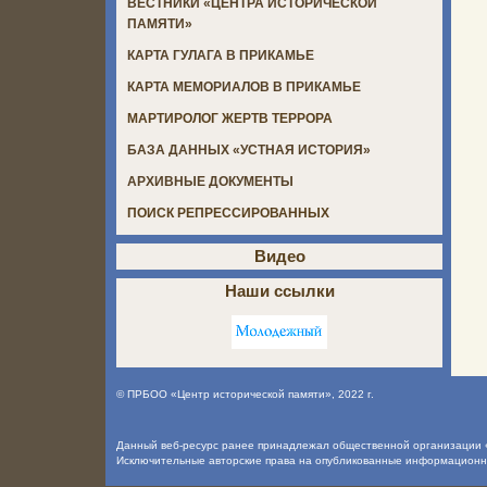
ВЕСТНИКИ «ЦЕНТРА ИСТОРИЧЕСКОЙ
ПАМЯТИ»
КАРТА ГУЛАГА В ПРИКАМЬЕ
КАРТА МЕМОРИАЛОВ В ПРИКАМЬЕ
МАРТИРОЛОГ ЖЕРТВ ТЕРРОРА
БАЗА ДАННЫХ «УСТНАЯ ИСТОРИЯ»
АРХИВНЫЕ ДОКУМЕНТЫ
ПОИСК РЕПРЕССИРОВАННЫХ
Видео
Наши ссылки
©
ПРБОО «Центр исторической памяти»
, 2022 г.
Данный веб-ресурс ранее принадлежал общественной организации «
Исключительные авторские права на опубликованные информацион