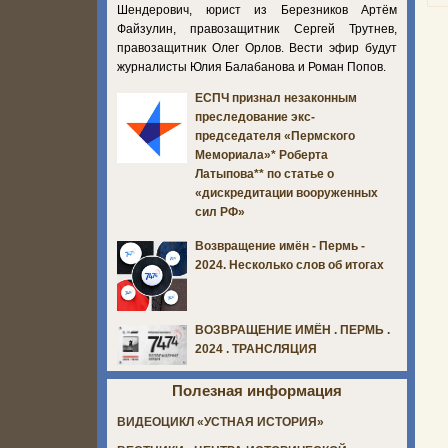
Шендерович, юрист из Березников Артём
Файзулин, правозащитник Сергей Трутнев,
правозащитник Олег Орлов. Вести эфир будут
журналисты Юлия Балабанова и Роман Попов.
ЕСПЧ признал незаконным
преследование экс-
председателя «Пермского
Мемориала»* Роберта
Латыпова** по статье о
«дискредитации вооруженных
сил РФ»
Возвращение имён - Пермь -
2024. Несколько слов об итогах
ВОЗВРАЩЕНИЕ ИМЁН . ПЕРМЬ .
2024 . ТРАНСЛЯЦИЯ
Полезная информация
ВИДЕОЦИКЛ «УСТНАЯ ИСТОРИЯ»