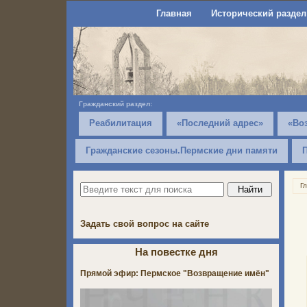
Главная
Исторический раздел
Гражданский раздел:
Реабилитация
«Последний адрес»
«Во
Гражданские сезоны.Пермские дни памяти
Г
Задать свой вопрос на сайте
На повестке дня
Прямой эфир: Пермское "Возвращение имён"