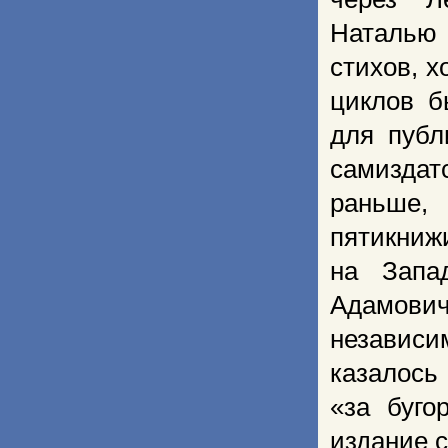
Наталью
стихов, 
циклов б
для публ
самиздат
раньше,
пятикниж
на Запа
Адамович
независи
казалось
«за буго
издание с