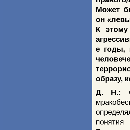
Может б
он «лев
К этому
агресси
е годы,
человече
террори
образу, 
Д. Н.:
мракобеси
определя
понятия