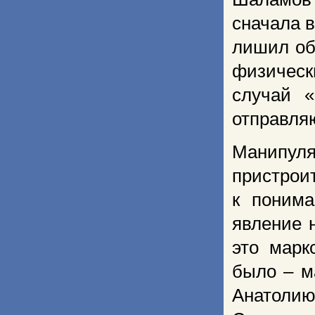
сначала в
лишил об
физическ
случай «
отправляю
Манипул
пристро
к поним
явление 
это марк
было – м
Анатолию