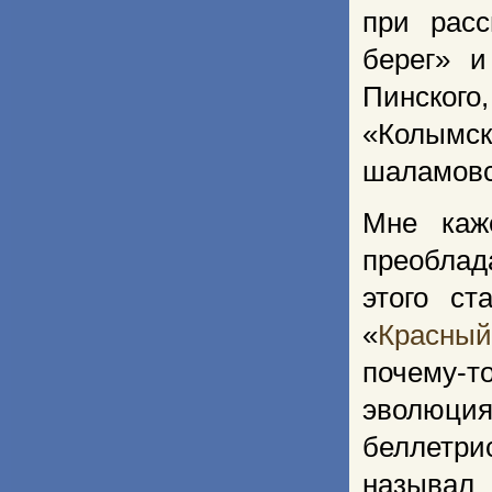
при расс
берег» и
Пинског
«Колымс
шаламовс
Мне каж
преоблад
этого ст
«
Красный
почему-
эволюц
беллетр
называл 