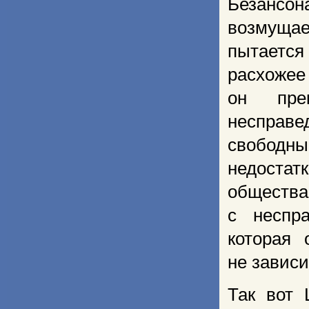
Безансон
возмуща
пытается
расхоже
он пре
несправ
свободны
недоста
общест
с неспр
которая
не зависи
Так вот 