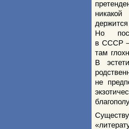
претенде
никакой
держи
Но пос
в СССР –
там глохн
В эстет
родствен
не предп
экзотич
благопол
Существ
«литера