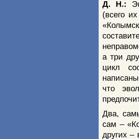
Д. Н.:
Эв
(всего и
«Колымс
состав
неправом
а три др
цикл со
написаны
что эво
предпочит
Два, сам
сам – «К
других –