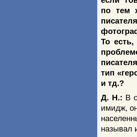
если го
по тем 
писате
фотогра
То есть
проблем
писател
тип «гер
и тд.?
Д. Н.:
В о
имидж, о
населен
называл 