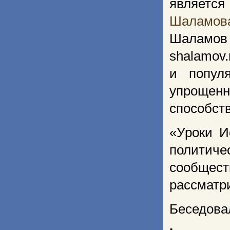
являет
Шаламова
Шаламов 
shalamo
и популя
упрощен
способств
«Уроки И
политиче
сообщест
рассматр
Беседова