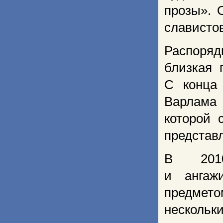
прозы». 
славистов
Распоряд
близкая 
С конца
Варлама 
которой 
представ
В 2010
и ангаж
предмет
нескольк