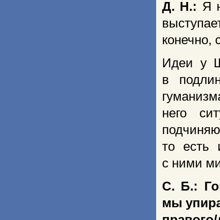
Д. Н.:
Я н
выступае
конечно,
Идеи у Ш
в подли
гуманизма
него сит
подчиняю
то есть 
с ними ми
С. Б.: Г
мы упира
правого