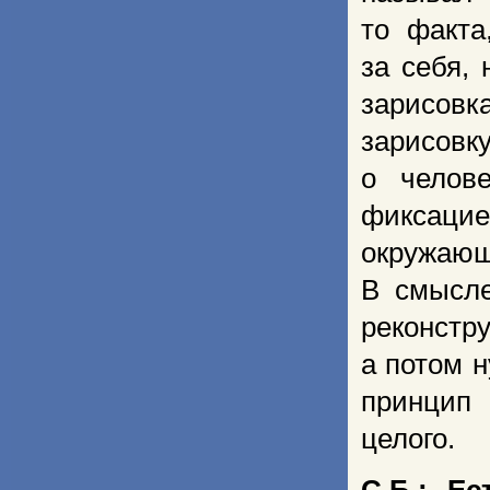
то факта
за себя, 
зарисовк
зарисо
о челов
фиксаци
окружающ
В смысле
реконстр
а потом 
принцип 
целого.