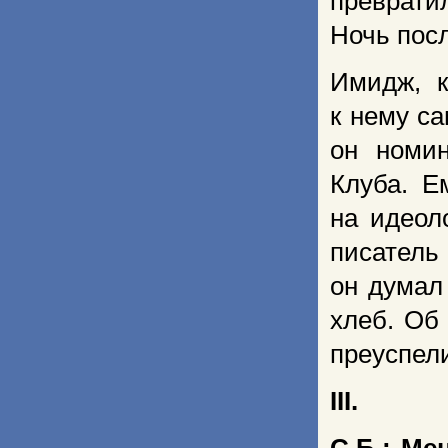
преврати
Ночь пос
Имидж, к
к нему с
он номи
Клуба. Е
на идеол
писатель
он думал
хлеб. Об
преуспел
III.