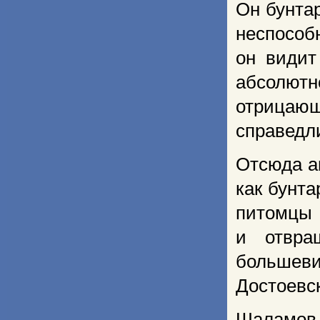
Он бунта
неспособ
он видит
абсолютн
отрицаю
справедл
Отсюда а
как бунта
питомцы 
и отвра
большеви
Достоевск
Шаламов