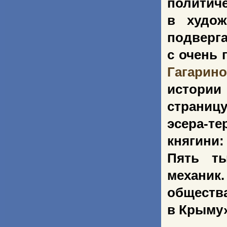
политич
в худож
подверга
с очень 
Гагарин
истории
страницу
эсера-те
княгини:
Пять ты
механик.
общества
в Крыму»