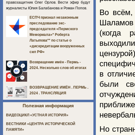
правозащитник Олег Орлов. Вести эфир будут
журналисты Юлия Балабанова и Роман Попов.
Во всём,
ЕСПЧ признал незаконным
Шаламов 
преследование экс-
председателя «Пермского
(когда 
Мемориала»* Роберта
Латыпова** по статье о
выходили
«дискредитации вооруженных
цензурой
сил РФ»
специфи
Возвращение имён - Пермь -
2024. Несколько слов об итогах
в отличи
были св
ВОЗВРАЩЕНИЕ ИМЁН . ПЕРМЬ .
отчужде
2024 . ТРАНСЛЯЦИЯ
приближе
Полезная информация
невербал
ВИДЕОЦИКЛ «УСТНАЯ ИСТОРИЯ»
ВЕСТНИКИ «ЦЕНТРА ИСТОРИЧЕСКОЙ
Но стран
ПАМЯТИ»