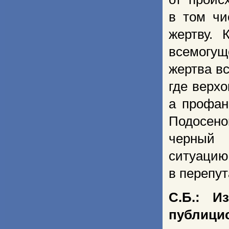
в том чи
жертву. 
всемогущ
жертва вс
где верх
а профан
Подосено
черный 
ситуацию
в перепу
С.Б.: И
публиц