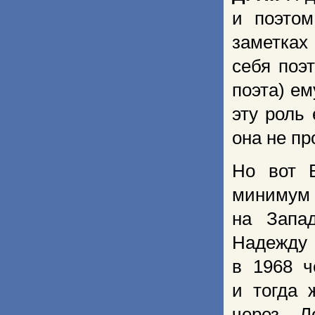
и поэтом
заметках
себя поэт
поэта) е
эту роль
она не пр
Но вот 
минимум 
на Запа
Надежду 
в 1968 ч
и тогда 
через Л