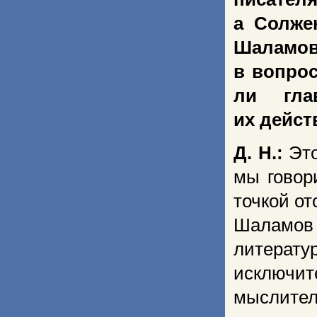
а Солже
Шаламов
в вопрос
ли гла
их дейст
Д. Н.:
Эт
мы говор
точкой о
Шаламов
литера
исключит
мыслите