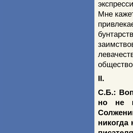
экспресс
Мне каже
привлека
бунтарст
заимство
левачес
общество
II.
С.Б.: В
но не 
Солжени
никогда
писател