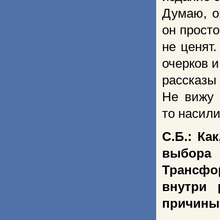
Думаю, о
он просто
не ценят
очерков и
рассказы
Не вижу 
то насили
С.Б.: Ка
выбор
Трансфо
внутри 
причины 