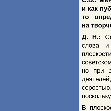
С.Б.:
Мен
и как пу
то опре
на творч
Д. Н.:
С
слова, и
плоскост
советско
но при э
деятеле
серостью
поскольку
В плоско