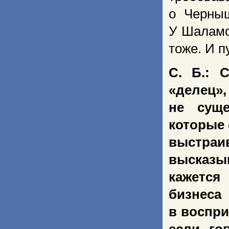
о Черныш
У Шаламо
тоже. И п
С. Б.: 
«делец»,
не суще
которые 
выстраив
высказы
кажется
бизнеса
в воспри