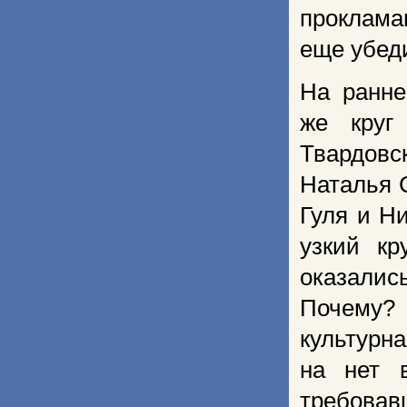
проклама
еще убед
На ранне
же круг
Твардовс
Наталья 
Гуля и Н
узкий кр
оказалис
Почему? 
культурн
на нет 
требова