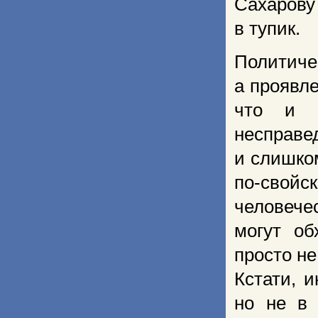
Сахарову
в тупик.
Политиче
а проявле
что и 
несправ
и слишко
по-свой
человечес
могут об
просто не
Кстати, 
но не в 