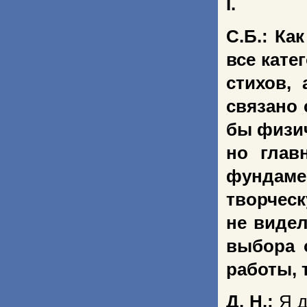
I.
С.Б.: Ка
все кате
стихов,
связано 
бы физич
но глав
фундаме
творчес
не видел
выбора 
работы, 
Д. Н.:
Я д