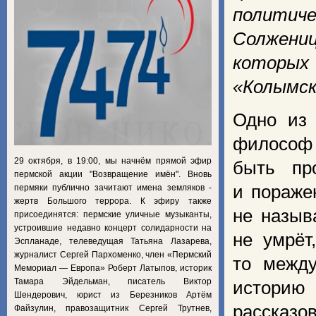
полити
Солжениц
которы
«Колымск
Одно из 
философ 
29 октября, в 19:00, мы начнём прямой эфир
быть пр
пермской акции "Возвращение имён". Вновь
и пораже
пермяки публично зачитают имена земляков -
жертв Большого террора. К эфиру также
не назыв
присоединятся: пермские уличные музыканты,
устроившие недавно концерт солидарности на
не умрёт
Эспланаде, телеведущая Татьяна Лазарева,
журналист Сергей Пархоменко, член «Пермский
то межд
Мемориал — Европа» Роберт Латыпов, историк
Тамара Эйдельман, писатель Виктор
историю
Шендерович, юрист из Березников Артём
рассказов
Файзулин, правозащитник Сергей Трутнев,