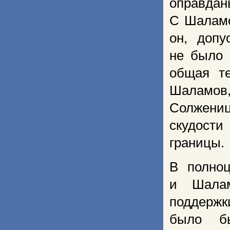
оправда
С Шаламо
он, допу
не было 
общая те
Шаламов
Солжениц
скудости
границы.
В полно
и Шала
поддержк
было бы