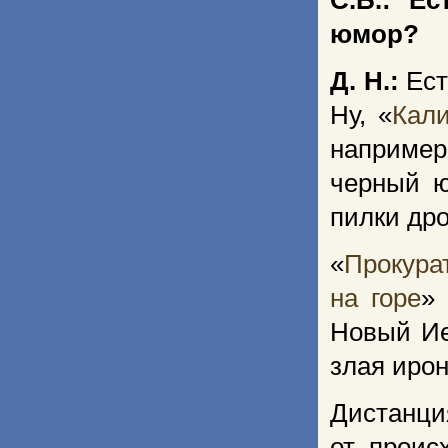
С.Б.: Е
юмор?
Д. Н.:
Ест
Ну, «
Кали
например,
черный ю
пилки дро
«
Прокура
на горе
» 
Новый Ие
злая ирон
Дистан
от проис