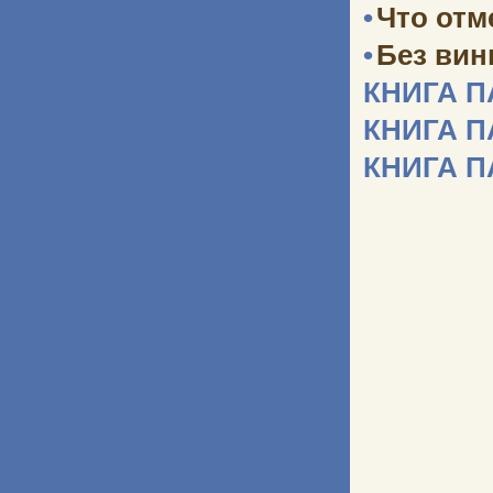
•
Что отм
•
Без ви
КНИГА 
КНИГА 
КНИГА 