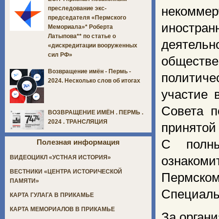
некомм
преследование экс-
председателя «Пермского
иностра
Мемориала»* Роберта
Латыпова** по статье о
деятельн
«дискредитации вооруженных
сил РФ»
обществе
Возвращение имён - Пермь -
политиче
2024. Несколько слов об итогах
участие 
Совета п
ВОЗВРАЩЕНИЕ ИМЁН . ПЕРМЬ .
2024 . ТРАНСЛЯЦИЯ
принятой 
С полны
Полезная информация
ознакоми
ВИДЕОЦИКЛ «УСТНАЯ ИСТОРИЯ»
ВЕСТНИКИ «ЦЕНТРА ИСТОРИЧЕСКОЙ
Пермском
ПАМЯТИ»
Специаль
КАРТА ГУЛАГА В ПРИКАМЬЕ
КАРТА МЕМОРИАЛОВ В ПРИКАМЬЕ
За орган