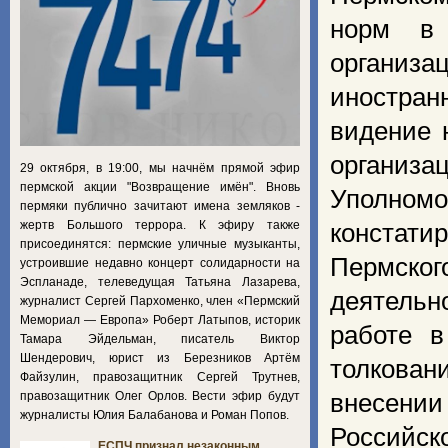
норм в 
органи
иностран
видение 
организа
29 октября, в 19:00, мы начнём прямой эфир
пермской акции "Возвращение имён". Вновь
Уполном
пермяки публично зачитают имена земляков -
жертв Большого террора. К эфиру также
констати
присоединятся: пермские уличные музыканты,
Пермско
устроившие недавно концерт солидарности на
Эспланаде, телеведущая Татьяна Лазарева,
деятельн
журналист Сергей Пархоменко, член «Пермский
Мемориал — Европа» Роберт Латыпов, историк
работе в
Тамара Эйдельман, писатель Виктор
Шендерович, юрист из Березников Артём
толкован
Файзулин, правозащитник Сергей Трутнев,
правозащитник Олег Орлов. Вести эфир будут
внесени
журналисты Юлия Балабанова и Роман Попов.
Российск
ЕСПЧ признал незаконным