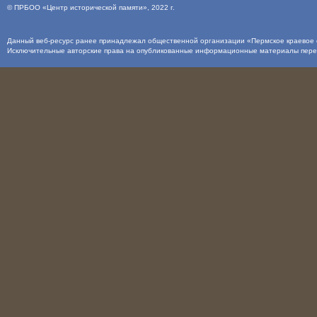
©
ПРБОО «Центр исторической памяти»
, 2022 г.
Данный веб-ресурс ранее принадлежал общественной организации «Пермское краевое о
Исключительные авторские права на опубликованные информационные материалы пер