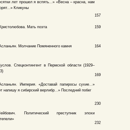
сятки лет прошел я вспять...» «Весна – красна, нам
орят...» Кликуны
157
Христолюбова. Мать поэта
159
Асланьян. Молчание Помяненного камня
164
услов. Спецконтингент в Пермской области (1929–
3)
169
Асланьян. Империя. «Доставай папиросы сухие...»
т напишу я сибирский верлибр...» Последний побег
230
Лейбович. Политический преступник эпохи
тепели»
232