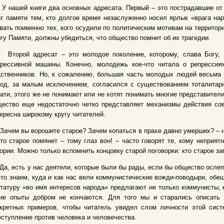
ашей книги два основных адресата. Первый – это пострадавшие от п
г памяти тем, кто долгое время незаслуженно носил ярлык «врага нар
вать поименно тех, кого осудили по политическим мотивам на территори
гу Памяти, должны убедиться, что общество помнит об их трагедии.
орой адресат – это молодое поколение, которому, слава Богу, н
прессивной машины. Конечно, молодежь кое-что читала о репрессия
ственников. Но, к сожалению, большая часть молодых людей весьма с
род, за малым исключением, согласился с существованием тоталитар
ати, этого же не понимают или не хотят понимать многие представител
ество еще недостаточно четко представляет механизмы действия сов
ересна широкому кругу читателей.
чем вы ворошите старое? Зачем копаться в прахе давно умерших? – 
то старое помянет – тому глаз вон! – часто говорят те, кому неприя
ории. Можно только вспомнить концовку старой поговорки: кто старое заб
 есть у нас деятели, которые были бы рады, если бы общество ослепл
то знаем, куда и как нас вели коммунистические вожди-поводыри, обе
татуру «во имя интересов народа» предлагают не только коммунисты, 
кие опыты добром не кончаются. Для того мы и старались описать 
нкретных примеров, чтобы читатель увидел слом личности этой сист
ступление против человека и человечества.