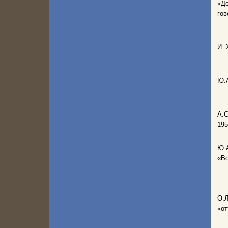
«Де
гов
И. 
Ю.
А.С
195
Ю.
«Во
О.
«от