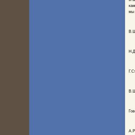
кам
мы 
В.Ш
Н.Д
Г.С
В.Ш
Гов
А.