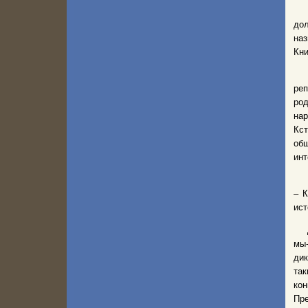
У н
дол
наз
Кни
Вт
ре
род
на
Кст
общ
инт
За
– К
ист
Да,
мы-
дик
та
ко
Пре