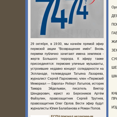
Орг
ДЕ
ПОП
ГА
ЖИ
29 октября, в 19:00, мы начнём прямой эфир
пермской акции "Возвращение имён". Вновь
ЗЕ
пермяки публично зачитают имена земляков -
жертв Большого террора. К эфиру также
СУ
присоединятся: пермские уличные музыканты,
ШЕ
устроившие недавно концерт солидарности на
Эспланаде, телеведущая Татьяна Лазарева,
ШМ
журналист Сергей Пархоменко, член «Пермский
Мемориал — Европа» Роберт Латыпов, историк
Тамара Эйдельман, писатель Виктор
КН
Шендерович, юрист из Березников Артём
Файзулин, правозащитник Сергей Трутнев,
ПР
правозащитник Олег Орлов. Вести эфир будут
ИЗ
журналисты Юлия Балабанова и Роман Попов.
ЕСПЧ признал незаконным