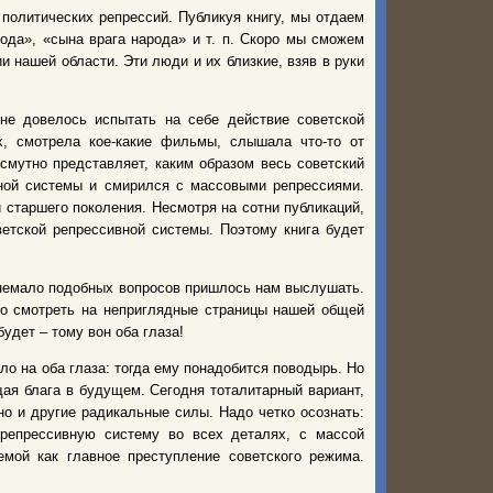
олитических репрессий. Публикуя книгу, мы отдаем
ода», «сына врага народа» и т. п. Скоро мы сможем
и нашей области. Эти люди и их близкие, взяв в руки
е довелось испытать на себе действие советской
х, смотрела кое-какие фильмы, слышала что-то от
мутно представляет, каким образом весь советский
ной системы и смирился с массовыми репрессиями.
и старшего поколения. Несмотря на сотни публикаций,
етской репрессивной системы. Поэтому книга будет
немало подобных вопросов пришлось нам выслушать.
тно смотреть на неприглядные страницы нашей общей
удет – тому вон оба глаза!
о на оба глаза: тогда ему понадобится поводырь. Но
щая блага в будущем. Сегодня тоталитарный вариант,
но и другие радикальные силы. Надо четко осознать:
репрессивную систему во всех деталях, с массой
емой как главное преступление советского режима.