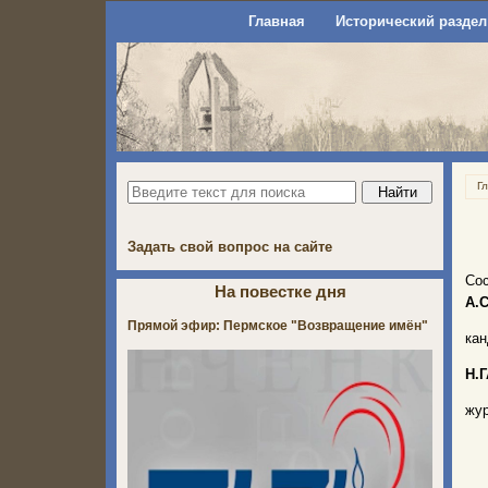
Главная
Исторический раздел
Г
Задать свой вопрос на сайте
Со
На повестке дня
А.
Прямой эфир: Пермское "Возвращение имён"
кан
Н.
жу