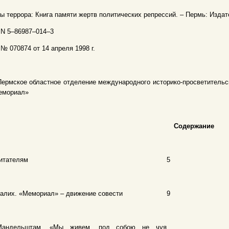
ы террора: Книга памяти жертв политических репрессий. – Пермь: Издате
N 5–86987–014–3
№ 070874 от 14 апреля 1998 г.
ермское областное отделение международного историко-просветительск
емориал»
Содержание
итателям
5
алих. «Мемориал» – движение совести
9
Мандельштам. «Мы живем, под собою не чуя