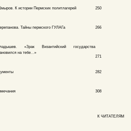
мыров. К истории Пермских политлагерей
250
ерепанова. Тайны пермского ГУЛАГа
266
Гладышев. «Зрак Византийский государства
ановился на тебе...»
271
кументы
282
имечания
308
К ЧИТАТЕЛЯМ