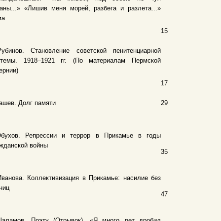
аны...» «Лишив меня морей, разбега и разлета...»
ма
15
Рубинов. Становление советской пенитенциарной
стемы. 1918–1921 гг. (По материалам Пермской
ернии)
17
ашев. Долг памяти
29
Обухов. Репрессии и террор в Прикамье в годы
жданской войны
35
ванова. Коллективизация в Прикамье: насилие без
ниц
47
Шаламов. Поэту (Отрывок). «Я много лет дробил