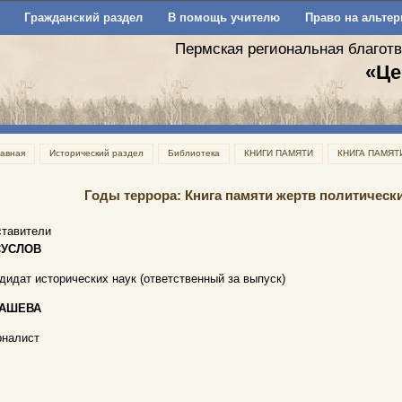
Гражданский раздел
В помощь учителю
Право на альтер
Пермская региональная благот
«Це
лавная
Исторический раздел
Библиотека
КНИГИ ПАМЯТИ
КНИГА ПАМЯТ
Годы террора: Книга памяти жертв политических 
ставители
СУСЛОВ
дидат исторических наук (ответственный за выпуск)
ГАШЕВА
рналист