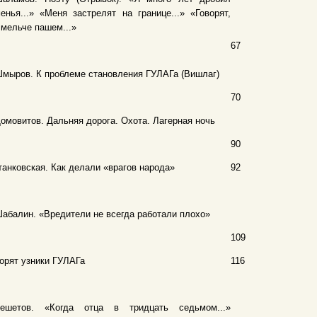
енья...» «Меня застрелят на границе...» «Говорят,
мельче пашем...»
67
мыров. К проблеме становления ГУЛАГа (Вишлаг)
70
омовитов. Дальняя дорога. Охота. Лагерная ночь
90
танковская. Как делали «врагов народа»
92
абалин. «Вредители не всегда работали плохо»
109
орят узники ГУЛАГа
116
Решетов. «Когда отца в тридцать седьмом...»