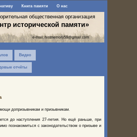
нативу
Книга памяти
О нас
ворительная общественная организация
нтр исторической памяти»
e-mail:
histmemory59@gmail.com
алов
Видео
довые отчёты
а
омощи допризывникам и призывникам.
ется до наступления 27-летия. Но ещё раньше, при
димо познакомиться с законодательством о призыве и