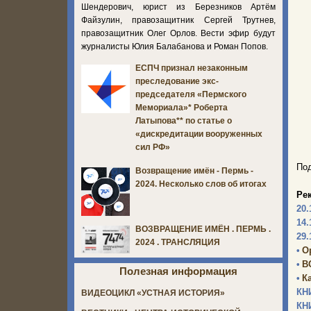
Шендерович, юрист из Березников Артём
Файзулин, правозащитник Сергей Трутнев,
правозащитник Олег Орлов. Вести эфир будут
журналисты Юлия Балабанова и Роман Попов.
ЕСПЧ признал незаконным
преследование экс-
председателя «Пермского
Мемориала»* Роберта
Латыпова** по статье о
«дискредитации вооруженных
сил РФ»
Под
Возвращение имён - Пермь -
2024. Несколько слов об итогах
Ре
20.
14.
ВОЗВРАЩЕНИЕ ИМЁН . ПЕРМЬ .
29.
2024 . ТРАНСЛЯЦИЯ
•
О
•
В
Полезная информация
•
К
КН
ВИДЕОЦИКЛ «УСТНАЯ ИСТОРИЯ»
КН