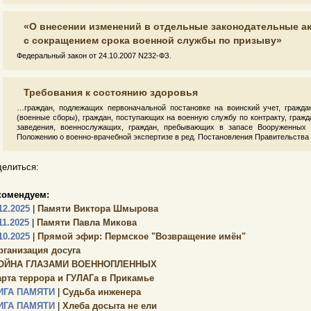
«О внесении изменений в отдельные законодательные а
с сокращением срока военной службы по призыву»
Федеральный закон от 24.10.2007 N232-ФЗ.
Требования к состоянию здоровья
…граждан, подлежащих первоначальной постановке на воинский учет, гражд
(военные сборы), граждан, поступающих на военную службу по контракту, граж
заведения, военнослужащих, граждан, пребывающих в запасе Вооруженных
Положению о военно-врачебной экспертизе в ред. Постановления Правительства 
елиться:
комендуем:
12.2025
|
Памяти Виктора Шмырова
11.2025
|
Памяти Павла Микова
10.2025
|
Прямой эфир: Пермское "Возвращение имён"
рганизация досуга
ОЙНА ГЛАЗАМИ ВОЕННОПЛЕННЫХ
арта террора и ГУЛАГа в Прикамье
ИГА ПАМЯТИ
|
Судьба инженера
ИГА ПАМЯТИ
|
Хлеба досыта не ели