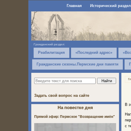
Главная
Исторический раздел
Гражданский раздел:
Реабилитация
«Последний адрес»
«Во
Гражданские сезоны.Пермские дни памяти
Г
Задать свой вопрос на сайте
В э
На повестке дня
Нап
Прямой эфир: Пермское "Возвращение имён"
пер
с т