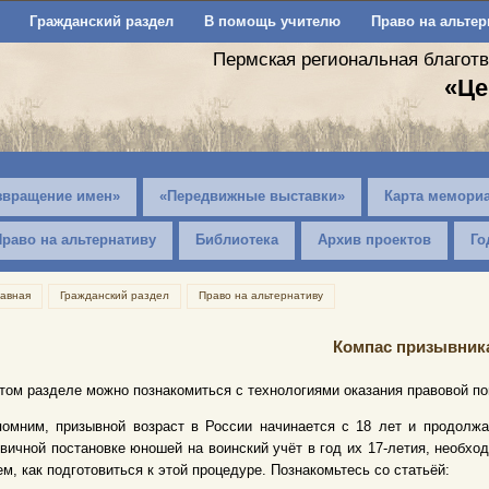
Гражданский раздел
В помощь учителю
Право на альтер
Пермская региональная благот
«Це
звращение имен»
«Передвижные выставки»
Карта мемори
Право на альтернативу
Библиотека
Архив проектов
Го
лавная
Гражданский раздел
Право на альтернативу
Компас призывник
том разделе можно познакомиться с технологиями оказания правовой п
омним, призывной возраст в России начинается с 18 лет и продолжа
вичной постановке юношей на воинский учёт в год их 17-летия, необхо
ем, как подготовиться к этой процедуре. Познакомьтесь со статьёй: