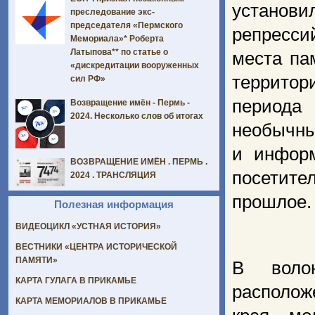
установ
преследование экс-
председателя «Пермского
репресс
Мемориала»* Роберта
Латыпова** по статье о
места па
«дискредитации вооруженных
территор
сил РФ»
периода 
Возвращение имён - Пермь -
2024. Несколько слов об итогах
необычны
и информ
ВОЗВРАЩЕНИЕ ИМЁН . ПЕРМЬ .
посетител
2024 . ТРАНСЛЯЦИЯ
прошлое.
Полезная информация
ВИДЕОЦИКЛ «УСТНАЯ ИСТОРИЯ»
ВЕСТНИКИ «ЦЕНТРА ИСТОРИЧЕСКОЙ
ПАМЯТИ»
В воло
КАРТА ГУЛАГА В ПРИКАМЬЕ
располож
КАРТА МЕМОРИАЛОВ В ПРИКАМЬЕ