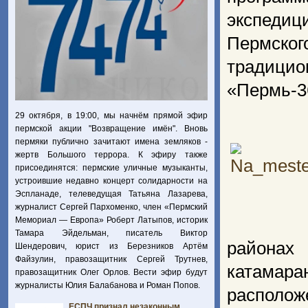
экспеди
Пермско
традицио
«Пермь-3
29 октября, в 19:00, мы начнём прямой эфир
пермской акции "Возвращение имён". Вновь
пермяки публично зачитают имена земляков -
жертв Большого террора. К эфиру также
присоединятся: пермские уличные музыканты,
устроившие недавно концерт солидарности на
Эспланаде, телеведущая Татьяна Лазарева,
журналист Сергей Пархоменко, член «Пермский
Мемориал — Европа» Роберт Латыпов, историк
Тамара Эйдельман, писатель Виктор
районах
Шендерович, юрист из Березников Артём
Файзулин, правозащитник Сергей Трутнев,
катамара
правозащитник Олег Орлов. Вести эфир будут
журналисты Юлия Балабанова и Роман Попов.
располо
ЕСПЧ признал незаконным