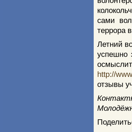
волонтёр
колоколь
сами вол
террора в
Летний в
успешно 
осмыслит
http://www
отзывы уч
Контак
Молодёжн
Поделить