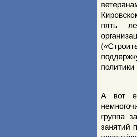
ветеран
Кировско
пять ле
органи
(«Строит
поддерж
политики
А вот е
немногоч
группа з
занятий 