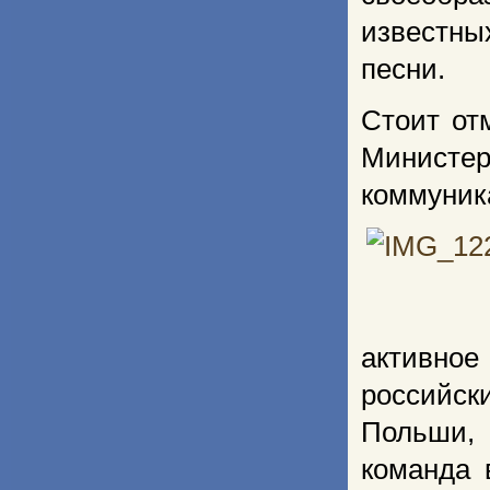
известн
песни.
Стоит от
Министе
коммуник
активное
российск
Польши,
команда 