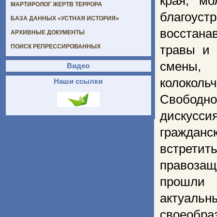
края, м
МАРТИРОЛОГ ЖЕРТВ ТЕРРОРА
благоус
БАЗА ДАННЫХ «УСТНАЯ ИСТОРИЯ»
восстана
АРХИВНЫЕ ДОКУМЕНТЫ
травы и 
ПОИСК РЕПРЕССИРОВАННЫХ
смены,
Видео
колоколь
Наши ссылки
Свободн
дискусси
граждан
встрети
правозащ
прошли 
актуаль
своеобра