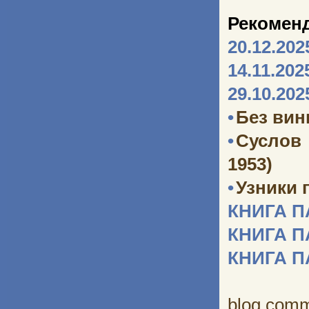
Рекомен
20.12.202
14.11.202
29.10.202
•
Без ви
•
Суслов
1953)
•
Узники 
КНИГА 
КНИГА 
КНИГА 
blog com