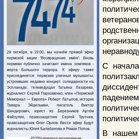
политиче
ветеран
родствен
организа
неравнод
29 октября, в 19:00, мы начнём прямой эфир
пермской акции "Возвращение имён". Вновь
С начала
пермяки публично зачитают имена земляков -
жертв Большого террора. К эфиру также
политза
присоединятся: пермские уличные музыканты,
устроившие недавно концерт солидарности на
диссиден
Эспланаде, телеведущая Татьяна Лазарева,
журналист Сергей Пархоменко, член «Пермский
падение
Мемориал — Европа» Роберт Латыпов, историк
Тамара Эйдельман, писатель Виктор
политиче
Шендерович, юрист из Березников Артём
политиче
Файзулин, правозащитник Сергей Трутнев,
правозащитник Олег Орлов. Вести эфир будут
журналисты Юлия Балабанова и Роман Попов.
В нашем 
ЕСПЧ признал незаконным