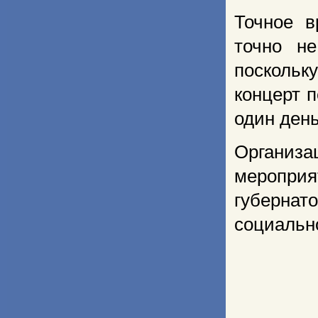
Точное в
точно н
посколь
концерт 
один день
Организа
мероприя
губернат
социальн