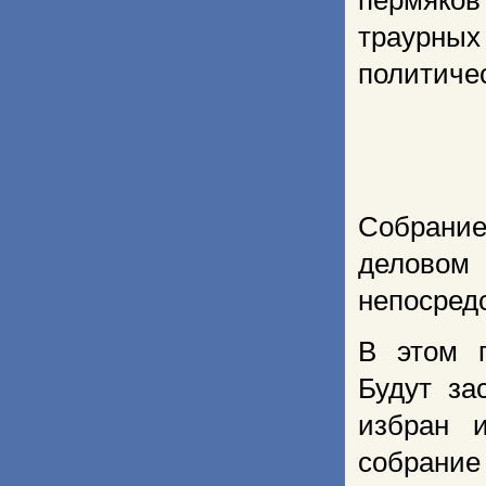
пермяков
траурных
политиче
Собрание
деловом
непосред
В этом г
Будут за
избран 
собрание