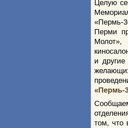
Целую се
Мемориа
«Пермь-3
Перми пр
Молот»,
киносало
и другие
желающи
проведен
«Пермь-
Сообщае
отделени
том, что