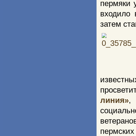
пермяки 
входило 
затем ст
известны
просвет
линия»
,
социаль
ветерано
пермских