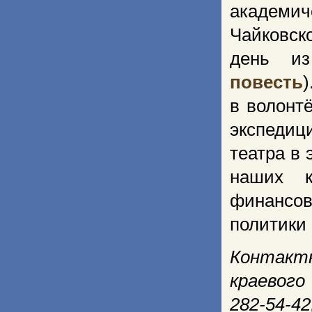
академи
Чайковск
день из
повесть
)
в волонт
экспедиц
театра в 
наших к
финансо
политики
Контактн
краевого
282-54-42