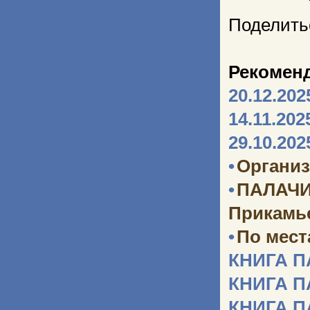
Поделить
Рекомен
20.12.202
14.11.202
29.10.202
•
Организ
•
ПАЛАЧИ
Прикамь
•
По мест
КНИГА 
КНИГА 
КНИГА 