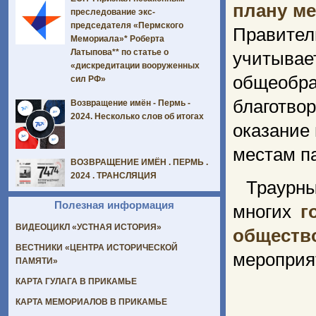
плану м
преследование экс-
председателя «Пермского
Правите
Мемориала»* Роберта
Латыпова** по статье о
учиты
«дискредитации вооруженных
общеобр
сил РФ»
благотво
Возвращение имён - Пермь -
2024. Несколько слов об итогах
оказание
местам па
ВОЗВРАЩЕНИЕ ИМЁН . ПЕРМЬ .
2024 . ТРАНСЛЯЦИЯ
Траурны
Полезная информация
многих
г
ВИДЕОЦИКЛ «УСТНАЯ ИСТОРИЯ»
обществ
ВЕСТНИКИ «ЦЕНТРА ИСТОРИЧЕСКОЙ
мероприя
ПАМЯТИ»
КАРТА ГУЛАГА В ПРИКАМЬЕ
КАРТА МЕМОРИАЛОВ В ПРИКАМЬЕ