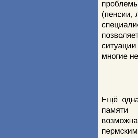
проблем
(пенсии, 
специали
позволя
ситуации
многие н
Ещё одна
памяти 
возможна
пермским