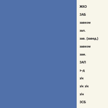
ЖКО
ЗАБ
завком
зал.
зав. (завед.)
завком
зам.
ЗАП
з–д
з/к
з/к з/к
з/н
ЗСБ