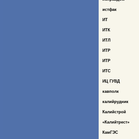
истфак
ИТ
ИТК
ИТЛ
ИТР
ИТР
ИТС
ИЦ ГУВД
кавполк
калийрудник
Калийстрой
«Калийтрест»
КамГЭС