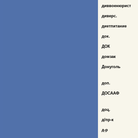
диввоенюрист
диверс.
диетпитание
док.
ДОК
домзак
Донуголь
доп.
ДОСААФ
доц.
д/пр-к
д-р