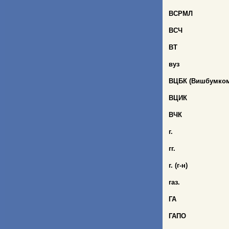
ВСРМЛ
ВСЧ
ВТ
вуз
ВЦБК (Вишбумком
ВЦИК
ВЧК
г.
гг.
г. (г-н)
газ.
ГА
ГАПО