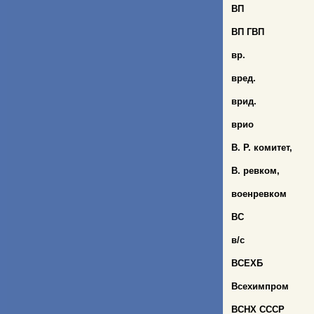
ВП
ВП ГВП
вр.
вред.
врид.
врио
В. Р. комитет,
В. ревком,
военревком
ВС
в/с
ВСЕХБ
Всехимпром
ВСНХ СССР