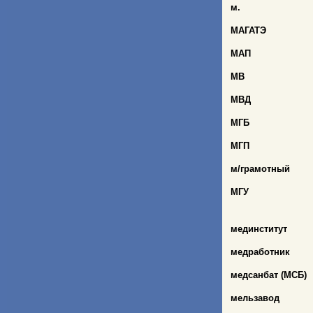
м.
МАГАТЭ
МАП
МВ
МВД
МГБ
МГП
м/грамотный
МГУ
мединститут
медработник
медсанбат (МСБ)
мельзавод