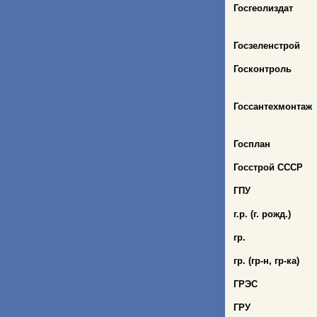
Госгеолиздат
Госзеленстрой
Госконтроль
Госсантехмонтаж
Госплан
Госстрой СССР
ГПУ
г.р. (г. рожд.)
гр.
гр. (гр-н, гр
-ка)
ГРЭС
ГРУ