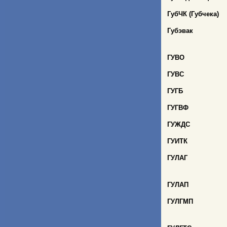
ГубЧК (Губчека)
Губэвак
ГУВО
ГУВС
ГУГБ
ГУГВФ
ГУЖДС
ГУИТК
ГУЛАГ
ГУЛАП
ГУЛГМП