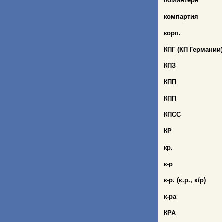
Коминтерн
компартия
корп.
КПГ (КП Германии
КПЗ
КПП
КПП
КПСС
КР
кр.
к
-р
к
-р. (к.р., к/р)
к
-ра
КРА