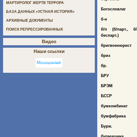
МАРТИРОЛОГ ЖЕРТВ ТЕРРОРА
Богословлаг
БАЗА ДАННЫХ «УСТНАЯ ИСТОРИЯ»
б
-н
АРХИВНЫЕ ДОКУМЕНТЫ
б/п (б/парт., б
ПОИСК РЕПРЕССИРОВАННЫХ
беспарт.)
Видео
бригвоенюрист
Наши ссылки
бриз
бр.
БРУ
БРЭМ
БССР
бумкомбинат
бумфабрика
Бурж.
бурмашина