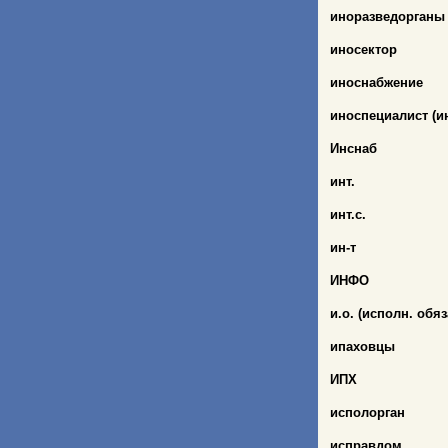
иноразведорганы
иносектор
иноснабжение
иноспециалист (и
Инснаб
инт.
инт.с.
ин-т
ИНФО
и.о. (исполн. обяз
ипаховцы
ИПХ
исполорган
исправдом