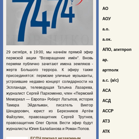
АО
АОУ
а.о.
а.ок.
АПО,
агитпроп
29 октября, в 19:00, мы начнём прямой эфир
пермской акции "Возвращение имён". Вновь
ар.
пермяки публично зачитают имена земляков -
жертв Большого террора. К эфиру также
артполк
присоединятся: пермские уличные музыканты,
а.с. (а/с)
устроившие недавно концерт солидарности на
Эспланаде, телеведущая Татьяна Лазарева,
АСА
журналист Сергей Пархоменко, член «Пермский
Мемориал — Европа» Роберт Латыпов, историк
АСД
Тамара Эйдельман, писатель Виктор
АССР
Шендерович, юрист из Березников Артём
Файзулин, правозащитник Сергей Трутнев,
АТЗ
правозащитник Олег Орлов. Вести эфир будут
журналисты Юлия Балабанова и Роман Попов.
АТК
ЕСПЧ признал незаконным