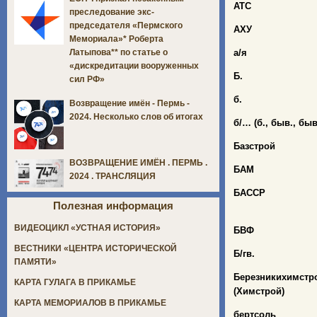
АТС
преследование экс-
председателя «Пермского
АХУ
Мемориала»* Роберта
а/я
Латыпова** по статье о
«дискредитации вооруженных
Б.
сил РФ»
б.
Возвращение имён - Пермь -
2024. Несколько слов об итогах
б/… (б., быв., бы
Базстрой
ВОЗВРАЩЕНИЕ ИМЁН . ПЕРМЬ .
БАМ
2024 . ТРАНСЛЯЦИЯ
БАССР
Полезная информация
ВИДЕОЦИКЛ «УСТНАЯ ИСТОРИЯ»
БВФ
ВЕСТНИКИ «ЦЕНТРА ИСТОРИЧЕСКОЙ
Б/гв.
ПАМЯТИ»
Березникихимстр
КАРТА ГУЛАГА В ПРИКАМЬЕ
(Химстрой)
КАРТА МЕМОРИАЛОВ В ПРИКАМЬЕ
бертсоль