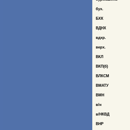
бух.
БХК
ВДНХ
вдхр.
верх.
ВКЛ
ВКП(б)
ВЛКСМ
ВМАТУ
ВМН
в/н
в/НКВД
ВНР