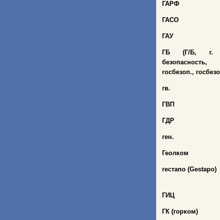
ГАРФ
ГАСО
ГАУ
ГБ (Г/Б, г. 
безопасность,
госбезоп., госбез
гв.
ГВП
ГДР
ген.
Геолком
гестапо (
Gestapо)
ГИЦ
ГК (горком)