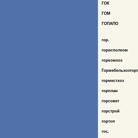
ГОК
ГОМ
ГОПАПО
гор.
горисполком
горкомхоз
Гормебельхозторг
горместхоз
горплан
горсовет
горстрой
гортоп
гос.