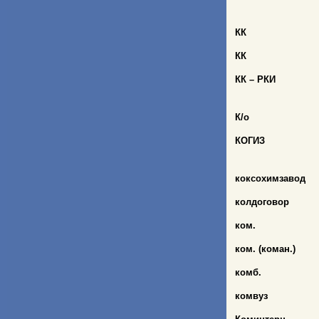
КК
КК
КК – РКИ
К/о
КОГИЗ
коксохимзавод
колдоговор
ком.
ком. (коман.)
комб.
комвуз