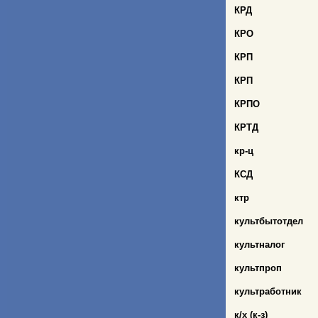
КРД
КРО
КРП
КРП
КРПО
КРТД
кр
-ц
КСД
ктр
культбытотдел
культналог
культпроп
культработник
к/х (к-з)