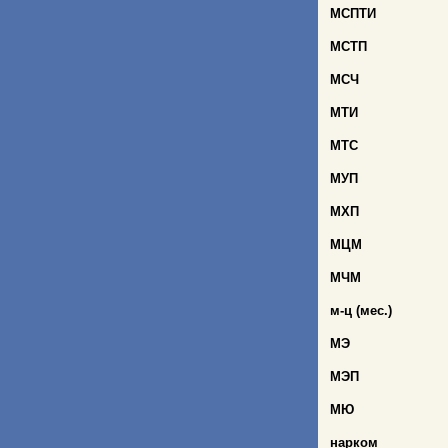
МСПТИ
МСТП
МСЧ
МТИ
МТС
МУП
МХП
МЦМ
МЧМ
м
-ц (мес.)
МЭ
МЭП
МЮ
нарком