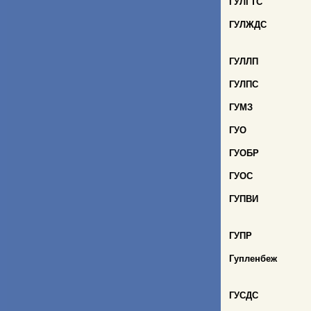
ГУЛГТС
ГУЛЖДС
ГУЛЛП
ГУЛПС
ГУМЗ
ГУО
ГУОБР
ГУОС
ГУПВИ
ГУПР
Гупленбеж
ГУСДС