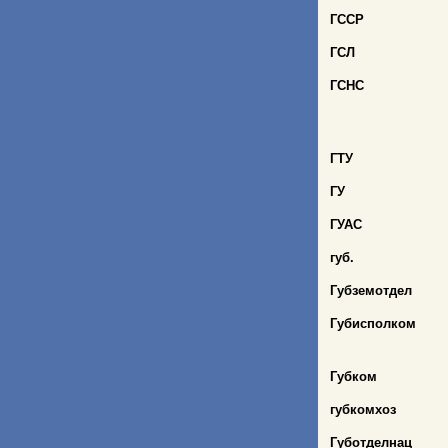
ГССР
ГСЛ
ГСНС
ГТУ
ГУ
ГУАС
губ.
Губземотдел
Губисполком
Губком
губкомхоз
Губотделнац