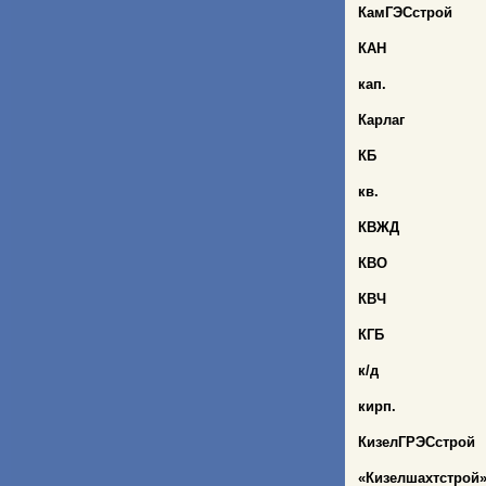
КамГЭСстрой
КАН
кап.
Карлаг
КБ
кв.
КВЖД
КВО
КВЧ
КГБ
к/д
кирп.
КизелГРЭСстрой
«Кизелшахтстрой