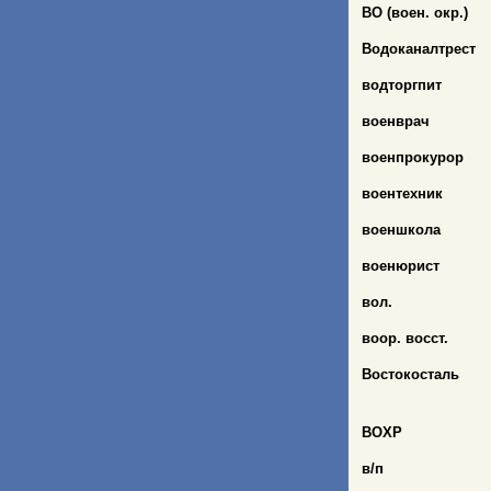
ВО (воен. окр.)
Водоканалтрест
водторгпит
военврач
военпрокурор
воентехник
военшкола
военюрист
вол.
воор. восст.
Востокосталь
ВОХР
в/п