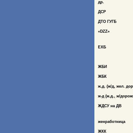
др.
ДСР
ДТО ГУГБ
«
DZZ
»
ЕХБ
ЖБИ
ЖБК
ж.д. (ж/д, жел. дор
ж-д (ж.д., ж/доро
ЖДСУ на ДВ
женработница
ЖКК