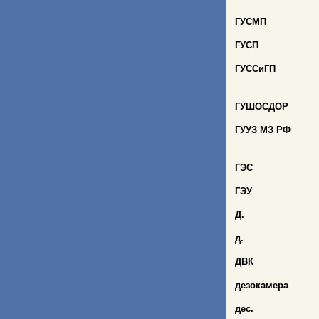
ГУСМП
ГУСП
ГУССиГП
ГУШОСДОР
ГУУЗ МЗ РФ
ГЭС
ГЭУ
Д.
д.
ДВК
дезокамера
дес.