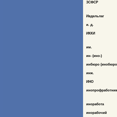
ЗСФСР
Ивдельлаг
и. д.
ИККИ
им.
ин- (ино-)
инбюро (инобюро
инж.
ИНО
инопрофработни
иноработа
инорабочий