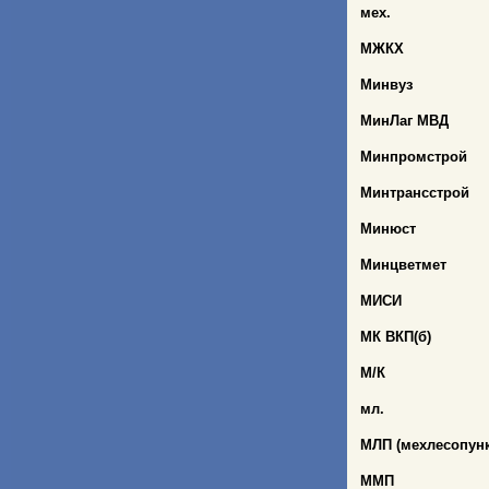
мех.
МЖКХ
Минвуз
МинЛаг МВД
Минпромстрой
Минтрансстрой
Минюст
Минцветмет
МИСИ
МК ВКП(б)
М/К
мл.
МЛП (мехлесопунк
ММП