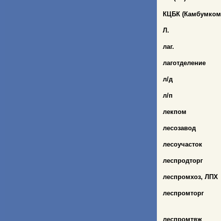
КЦБК
(Камбумком
Л.
лаг.
лаготделение
л/д
л/п
лекпом
лесозавод
лесоучасток
леспродторг
леспромхоз,
ЛПХ
леспромторг
леспромтяж