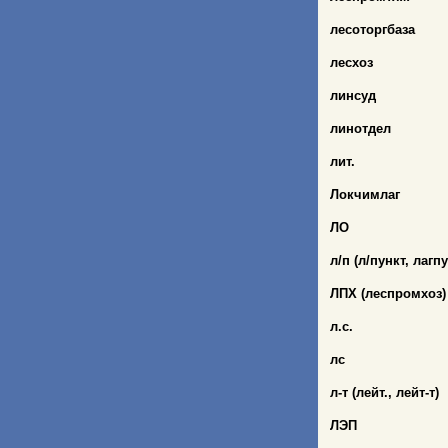
лесоторгбаза
лесхоз
линсуд
линотдел
лит.
Локчимлаг
ЛО
л/п (л/пункт, лагп
ЛПХ (леспромхоз)
л.с.
лс
л-т (лейт., лейт-т)
ЛЭП