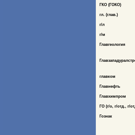
ГКО (ГОКО)
гл. (глав.)
г/л
г/м
Главгеология
Главзападуралстр
главком
Главнефть
Главхимпром
ГО (г/о, г/отд., г/о
Гознак