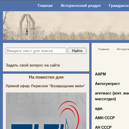
Главная
Исторический раздел
Гражданск
Главная
Историч
Задать свой вопрос на сайте
ААРМ
На повестке дня
Автогужтрест
Прямой эфир: Пермское "Возвращение имён"
агитмасс (агит. мас
массотдел)
адм.
АМН СССР
АН СССР