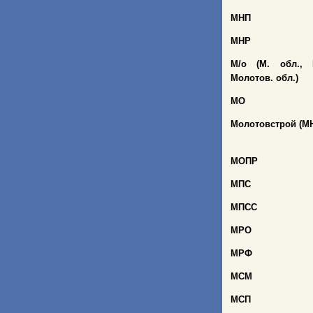
МНП
МНР
М/о (М. обл., 
Молотов. обл.)
МО
Молотовстрой (М
МОПР
МПС
МПСС
МРО
МРФ
МСМ
МСП