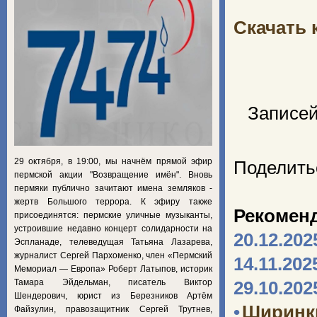
Скачать 
Записей
29 октября, в 19:00, мы начнём прямой эфир
Поделить
пермской акции "Возвращение имён". Вновь
пермяки публично зачитают имена земляков -
жертв Большого террора. К эфиру также
Рекомен
присоединятся: пермские уличные музыканты,
устроившие недавно концерт солидарности на
20.12.202
Эспланаде, телеведущая Татьяна Лазарева,
журналист Сергей Пархоменко, член «Пермский
14.11.202
Мемориал — Европа» Роберт Латыпов, историк
Тамара Эйдельман, писатель Виктор
29.10.202
Шендерович, юрист из Березников Артём
•
Ширинк
Файзулин, правозащитник Сергей Трутнев,