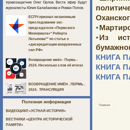
правозащитник Олег Орлов. Вести эфир будут
политич
журналисты Юлия Балабанова и Роман Попов.
Оханског
ЕСПЧ признал незаконным
преследование экс-
•
Мартир
председателя «Пермского
Мемориала»* Роберта
•
Из ист
Латыпова** по статье о
«дискредитации вооруженных
бумажног
сил РФ»
КНИГА 
Возвращение имён - Пермь -
КНИГА 
2024. Несколько слов об итогах
КНИГА 
ВОЗВРАЩЕНИЕ ИМЁН . ПЕРМЬ .
2024 . ТРАНСЛЯЦИЯ
Полезная информация
Главная
ВИДЕОЦИКЛ «УСТНАЯ ИСТОРИЯ»
ВЕСТНИКИ «ЦЕНТРА ИСТОРИЧЕСКОЙ
ПАМЯТИ»